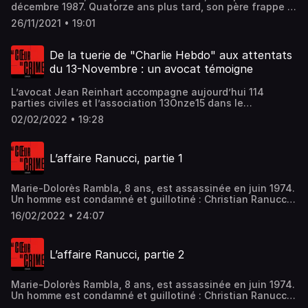
décembre 1987. Quatorze ans plus tard, son père frappe à
la porte de l'avocat Alain Behr. Ni l'un ni l'autre ne savent
26/11/2021 • 19:01
alors que la jeune fille a été tuée par Michel Fourniret,
dont elle est la première victime. (Episode 2/2) Hébergé
par Acast. Visitez acast.com/privacy pour plus
De la tuerie de "Charlie Hebdo" aux attentats
d'informations.
du 13-Novembre : un avocat témoigne
L’avocat Jean Reinhart accompagne aujourd’hui 114
parties civiles et l’association 13Onze15 dans le
gigantesque dossier des attentats du 13-Novembre. Il
02/02/2022 • 19:28
raconte l’effroi provoqué par ces affaires, la difficulté à
appréhender les malheurs des proches et les ratés
destructeurs de la réparation. Hébergé par Acast. Visitez
L’affaire Ranucci, partie 1
acast.com/privacy pour plus d'informations.
Marie-Dolorès Rambla, 8 ans, est assassinée en juin 1974.
Un homme est condamné et guillotiné : Christian Ranucci.
Le petit frère de Marie-Dolorès, Jean, deviendra lui-même
16/02/2022 • 24:07
un meurtrier et tuera à deux reprises. La journaliste Agnès
Grossmann retrace son tragique destin. (1/2) Hébergé par
Acast. Visitez acast.com/privacy pour plus d'informations.
L’affaire Ranucci, partie 2
Marie-Dolorès Rambla, 8 ans, est assassinée en juin 1974.
Un homme est condamné et guillotiné : Christian Ranucci.
Le petit frère de Marie-Dolorès, Jean, deviendra lui-même