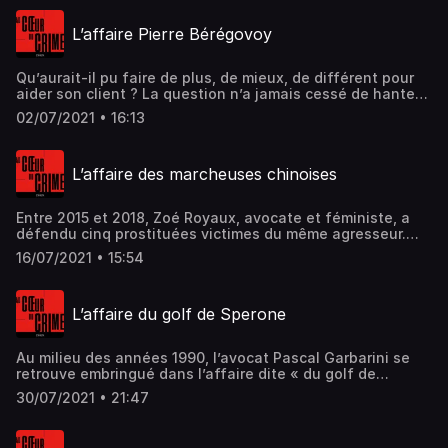
leur vie. Hébergé par Acast. Visitez acast.com/privacy
pour plus d'informations.
L’affaire Pierre Bérégovoy
Qu’aurait-il pu faire de plus, de mieux, de différent pour
aider son client ? La question n’a jamais cessé de hanter
Patrick Maisonneuve, célèbre avocat pénaliste après le
02/07/2021 • 16:13
suicide de Pierre Bérégovoy, l’ancien Premier ministre de
François Mitterrand, le 1er mai 1993. Hébergé par Acast.
Visitez acast.com/privacy pour plus d'informations.
L’affaire des marcheuses chinoises
Entre 2015 et 2018, Zoé Royaux, avocate et féministe, a
défendu cinq prostituées victimes du même agresseur.
Une affaire qui ne serait jamais sortie du silence sans la
16/07/2021 • 15:54
détermination de ces femmes et la ténacité de la jeune
pénaliste. Hébergé par Acast. Visitez acast.com/privacy
pour plus d'informations.
L’affaire du golf de Sperone
Au milieu des années 1990, l’avocat Pascal Garbarini se
retrouve embringué dans l’affaire dite « du golf de
Sperone » : un dossier de racket sur fond de règlement de
30/07/2021 • 21:47
comptes politiques entre le gouvernement Juppé et les
nationalistes corses. Elle débouchera sur un drame.
Hébergé par Acast. Visitez acast.com/privacy pour plus