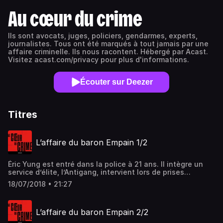
Au cœur du crime
Ils sont avocats, juges, policiers, gendarmes, experts,
journalistes. Tous ont été marqués à tout jamais par une
affaire criminelle. Ils nous racontent. Hébergé par Acast.
Visitez acast.com/privacy pour plus d'informations.
Écouter sur Deezer
Titres
L’affaire du baron Empain 1/2
Éric Yung est entré dans la police à 21 ans. Il intègre un
service d’élite, l’Antigang, intervient lors de prises
d’otages sanglantes, surprend des braqueurs en flagrant
18/07/2018 • 21:27
délit et interpelle les ravisseurs du Baron Empain. Il sera
pourtant chassé de la police pour avoir brisé l’omerta lors
de l’enquête sur le meurtre de Jean De Broglie. 1/2
L’affaire du baron Empain 2/2
Hébergé par Acast. Visitez acast.com/privacy pour plus
d'informations.