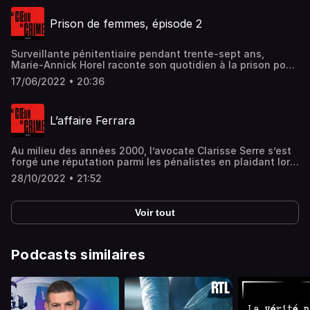
éprouvantes, malaise du métier de surveillante : elle se
livre avec franchise et humanité. (Partie 1) Hébergé par
Prison de femmes, épisode 2
Acast. Visitez acast.com/privacy pour plus d'informations.
Surveillante pénitentiaire pendant trente-sept ans,
Marie-Annick Horel raconte son quotidien à la prison pour
femmes de Rennes. Relations avec les détenues,
17/06/2022 • 20:36
discriminations dont elles sont victimes, conditions de
travail éprouvantes, malaise de la profession : elle se livre
avec franchise et humanité. Hébergé par Acast. Visitez
L’affaire Ferrara
acast.com/privacy pour plus d'informations.
Au milieu des années 2000, l’avocate Clarisse Serre s’est
forgé une réputation parmi les pénalistes en plaidant lors
des procès d’Antonio Ferrara, surnommé « le roi de la
28/10/2022 • 21:52
belle ». Désormais inscrite au barreau de Bobigny, elle
côtoie au quotidien le monde du grand banditisme.
Hébergé par Acast. Visitez acast.com/privacy pour plus
Voir tout
d'informations.
Podcasts similaires