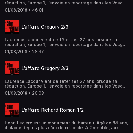
rédaction, Europe 1, l’envoie en reportage dans les Vosges
pour couvrir la mort du petit Grégory. Elle en revient
01/08/2018 • 46:01
traumatisée, décide de changer de métier et révèle les
pratiques condamnables des policiers, des gendarmes et
de ses confrères. 1/3 Hébergé par Acast. Visitez
L’affaire Gregory 2/3
acast.com/privacy pour plus d'informations.
Laurence Lacour vient de fêter ses 27 ans lorsque sa
rédaction, Europe 1, l’envoie en reportage dans les Vosges
pour couvrir la mort du petit Grégory. Elle en revient
01/08/2018 • 28:37
traumatisée, décide de changer de métier et révèle les
pratiques condamnables des policiers, des gendarmes et
de ses confrères. 2/3 Hébergé par Acast. Visitez
L’affaire Gregory 3/3
acast.com/privacy pour plus d'informations.
Laurence Lacour vient de fêter ses 27 ans lorsque sa
rédaction, Europe 1, l’envoie en reportage dans les Vosges
pour couvrir la mort du petit Grégory. Elle en revient
01/08/2018 • 20:08
traumatisée, décide de changer de métier et révèle les
pratiques condamnables des policiers, des gendarmes et
de ses confrères. 3/3 Hébergé par Acast. Visitez
L’affaire Richard Roman 1/2
acast.com/privacy pour plus d'informations.
Henri Leclerc est un monument du barreau. Âgé de 84 ans,
il plaide depuis plus d’un demi-siècle. A Grenoble, aux
débuts des années 90, à l’issue d’une audience