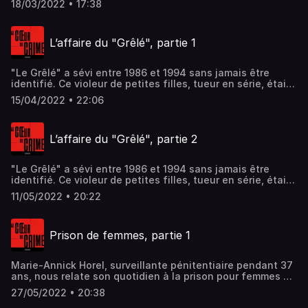
18/03/2022 • 17:38
un meurtrier et tuera à deux reprises. La journaliste Agnès
Grossmann retrace son tragique destin. (2/2) Hébergé par
Acast. Visitez acast.com/privacy pour plus d'informations.
L’affaire du "Grêlé", partie 1
"Le Grêlé" a sévi entre 1986 et 1994 sans jamais être
identifié. Ce violeur de petites filles, tueur en série, était
gendarme puis policier. Un homme au-dessus de tout
15/04/2022 • 22:06
soupçon. Dans un livre passionnant "Le Grêlé, le tueur
était un flic" paru au Seuil, Patricia Tourancheau retrace
son parcours criminel. Récit d’un des plus vieux cold cases
L’affaire du "Grêlé", partie 2
de France. Hébergé par Acast. Visitez acast.com/privacy
pour plus d'informations.
"Le Grêlé" a sévi entre 1986 et 1994 sans jamais être
identifié. Ce violeur de petites filles, tueur en série, était
gendarme puis policier. Dans un livre passionnant (« Le
11/05/2022 • 20:22
Grêlé, le tueur était un flic", paru au Seuil), Patricia
Tourancheau retrace son parcours criminel. Elle revient,
pour "l’Obs", sur la vie au-dessus de tout soupçon de cet
Prison de femmes, partie 1
époux et père qui semblait sans histoire. Hébergé par
Acast. Visitez acast.com/privacy pour plus d'informations.
Marie-Annick Horel, surveillante pénitentiaire pendant 37
ans, nous relate son quotidien à la prison pour femmes de
Rennes. Relations avec les détenues, discriminations dont
27/05/2022 • 20:38
sont victimes les femmes, conditions de travail