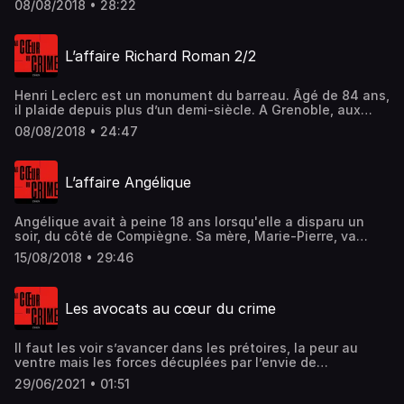
08/08/2018 • 28:22
mémorable, il réussit à faire acquitter Richard Roman, un
marginal, qui avait été accusé à tort d’avoir assassiné une
fillette. 1/2 Hébergé par Acast. Visitez acast.com/privacy
L’affaire Richard Roman 2/2
pour plus d'informations.
Henri Leclerc est un monument du barreau. Âgé de 84 ans,
il plaide depuis plus d’un demi-siècle. A Grenoble, aux
débuts des années 90, à l’issue d’une audience
08/08/2018 • 24:47
mémorable, il réussit à faire acquitter Richard Roman, un
marginal, qui avait été accusé à tort d’avoir assassiné une
fillette. 2/2 Hébergé par Acast. Visitez acast.com/privacy
L’affaire Angélique
pour plus d'informations.
Angélique avait à peine 18 ans lorsqu'elle a disparu un
soir, du côté de Compiègne. Sa mère, Marie-Pierre, va
batailler durant quinze ans pour que le meurtrier de sa
15/08/2018 • 29:46
fille soit retrouvé. Son combat aboutira à l’instauration du
premier fichier ADN en France. Hébergé par Acast. Visitez
acast.com/privacy pour plus d'informations.
Les avocats au cœur du crime
Il faut les voir s’avancer dans les prétoires, la peur au
ventre mais les forces décuplées par l’envie de
convaincre. Pour défendre leurs clients, les avocats
29/06/2021 • 01:51
partent toujours au combat. Ils nous racontent l’affaire de