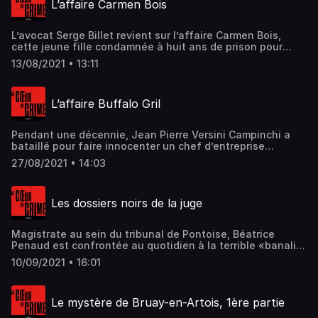
L’affaire Carmen Bois
d'informations.
L’avocat Serge Billet revient sur l’affaire Carmen Bois,
cette jeune fille condamnée à huit ans de prison pour
avoir tué son père dans un contexte de violences
13/08/2021 • 13:11
intrafamiliales. Peu de temps après sa condamnation,
Carmen a mis fin à ses jours alors qu’elle était en
détention. Hébergé par Acast. Visitez acast.com/privacy
L’affaire Buffalo Gril
pour plus d'informations.
Pendant une décennie, Jean Pierre Versini Campinchi a
bataillé pour faire innocenter un chef d’entreprise
soupçonné à tort d’avoir mis en danger ses clients. A 80
27/08/2021 • 14:03
ans, l’avocat, dans son premier livre, « Papiers d’identités
», raconte son histoire singulière, entre Antilles, Corse et
Picardie. Hébergé par Acast. Visitez acast.com/privacy
Les dossiers noirs de la juge
pour plus d'informations.
Magistrate au sein du tribunal de Pontoise, Béatrice
Penaud est confrontée au quotidien à la terrible «banalité
du mal », dont les mineurs sont les grandes victimes. Juge
10/09/2021 • 16:01
des libertés et de la détention, elle nous raconte les
dossiers qui ont marqué sa carrière. Il est urgent, selon
cette magistrate expérimentée, de faire de la cause des
Le mystère de Bruay-en-Artois, 1ère partie
enfants une priorité nationale. Hébergé par Acast. Visitez
acast.com/privacy pour plus d'informations.