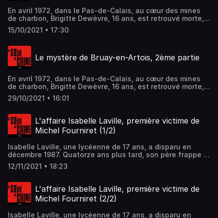
En avril 1972, dans le Pas-de-Calais, au cœur des mines
de charbon, Brigitte Dewèvre, 16 ans, est retrouvé morte, à
moitié dénudée dans un terrain vague. 50 ans plus tard,
15/10/2021 • 17:30
un policier rouvre le dossier. Hébergé par Acast. Visitez
acast.com/privacy pour plus d'informations.
Le mystère de Bruay-en-Artois, 2ème partie
En avril 1972, dans le Pas-de-Calais, au cœur des mines
de charbon, Brigitte Dewèvre, 16 ans, est retrouvé morte, à
moitié dénudée dans un terrain vague. 50 ans plus tard,
29/10/2021 • 16:01
un policier rouvre le dossier. Hébergé par Acast. Visitez
acast.com/privacy pour plus d'informations.
L'affaire Isabelle Laville, première victime de
Michel Fourniret (1/2)
Isabelle Laville, une lycéenne de 17 ans, a disparu en
décembre 1987. Quatorze ans plus tard, son père frappe à
la porte de l'avocat Alain Behr. Ni l'un ni l'autre ne savent
12/11/2021 • 18:23
alors que la jeune fille a été assassinée par le tueur en
série Michel Fourniret, dont elle est la première victime.
(Episode 1/2) Hébergé par Acast. Visitez acast.com/privacy
L'affaire Isabelle Laville, première victime de
pour plus d'informations.
Michel Fourniret (2/2)
Isabelle Laville, une lycéenne de 17 ans, a disparu en