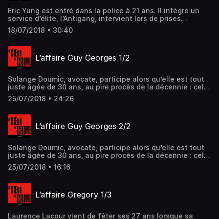
Éric Yung est entré dans la police à 21 ans. Il intègre un
service d’élite, l’Antigang, intervient lors de prises
d’otages sanglantes, surprend des braqueurs en flagrant
18/07/2018 • 30:40
délit et interpelle les ravisseurs du Baron Empain. Il sera
pourtant chassé de la police pour avoir brisé l’omerta lors
de l’enquête sur le meurtre de Jean De Broglie. 2/2
L’affaire Guy Georges 1/2
Hébergé par Acast. Visitez acast.com/privacy pour plus
d'informations.
Solange Doumic, avocate, participe alors qu’elle est tout
juste âgée de 30 ans, au pire procès de la décennie : celui
du tueur en série Guy Georges poursuivi pour avoir tué
25/07/2018 • 24:26
sept jeunes filles. Il nie farouchement. Par ses questions,
Solange Doumic parvient à lui arracher des aveux. 1/2
Hébergé par Acast. Visitez acast.com/privacy pour plus
L’affaire Guy Georges 2/2
d'informations.
Solange Doumic, avocate, participe alors qu’elle est tout
juste âgée de 30 ans, au pire procès de la décennie : celui
du tueur en série Guy Georges poursuivi pour avoir tué
25/07/2018 • 16:16
sept jeunes filles. Il nie farouchement. Par ses questions,
Solange Doumic parvient à lui arracher des aveux. 2/2
Hébergé par Acast. Visitez acast.com/privacy pour plus
L’affaire Gregory 1/3
d'informations.
Laurence Lacour vient de fêter ses 27 ans lorsque sa