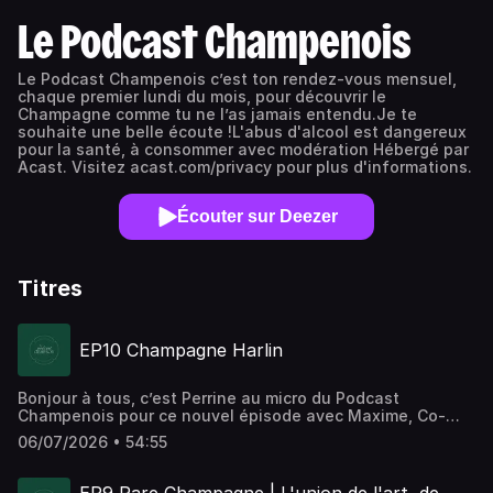
Le Podcast Champenois
Le Podcast Champenois c’est ton rendez-vous mensuel,
chaque premier lundi du mois, pour découvrir le
Champagne comme tu ne l’as jamais entendu.Je te
souhaite une belle écoute !L'abus d'alcool est dangereux
pour la santé, à consommer avec modération Hébergé par
Acast. Visitez acast.com/privacy pour plus d'informations.
Écouter sur Deezer
Titres
EP10 Champagne Harlin
Bonjour à tous, c’est Perrine au micro du Podcast
Champenois pour ce nouvel épisode avec Maxime, Co-
gérant du Champagne Harlin. Bonne écoute !Pour suivre
06/07/2026 • 54:55
Champagne Harlin :Site internet
: https://www.champagneharlin.frInstagram
: https://www.instagram.com/champagneharlin/Références