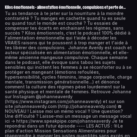
Kilos émotionnels - alimentation émotionnelle, compulsions et perte de
poids
Tu as tendance à te jeter sur la nourriture à la moindre
contrariété ? Tu manges en cachette quand tu es seule
ou quand tout le monde est couché ? Tu essaies de
compenser tes écarts en enchainant les régimes, sans
succès ? Kilos émotionnels, c’est le podcast 100% dédié à
l'alimentation émotionnelle qui t’aide à décoder les
VRAIES raisons qui te poussent à trop manger et t'aide à
tes libérer des compulsions. Johanne Averdy est coach et
auteur spécialisée en alimentation émotionnelle, et elle-
même ancienne mangeuse compulsive. Chaque semaine
dans le podcast, elle évoque sans tabou les sujets
sensibles qui incitent les femmes à se réconforter ou à se
protéger en mangeant (émotions refoulées,
hypersensibilité, cycles féminins, image corporelle, charge
mentale, transmission générationnelle...) et dénonce
comment la culture des régimes pèse lourdement sur la
santé physique et mentale de femmes. Retrouve Johanne
sur Instagram @johanneaverdy
(https://www.instagram.com/johanneaverdy) et sur son
site johanneaverdy.com (http://johanneaverdy.com) ☎️
NOUVEAU ! Laisse moi un mémo vocal !! Une question?
Une difficulté ? Laisse-moi un message un message vocal
ici → https://www.speakpipe.com/johanneaverdy Je te
repondrai dans un futur épisode ---- LES ACTUS : 🎯Le
plan d'action Mission Sensations Alimentaires pour
réapprendre à manger les justes quantités sans excès en