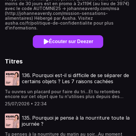
moins de 30 jours est en promo à 2x119€ (au lieu de 397€)
avec le code AUTOMNE25 → johanneaverdy.com/msa
(http://johanneaverdy.com/mission-sensations-
alimentaires) Hébergé par Ausha. Visitez
ausha.co/fr/politique-de-confidentialite pour plus
d'informations.
Écouter sur Deezer
Titres
136. Pourquoi est-il si difficile de se séparer de
certains objets ? Les 7 raisons cachées
Tu ouvres un placard pour faire du tri...Et tu retombes
encore sur cet objet que tu n'utilises plus depuis des
années.Tu le déplaces.Encore.Jusqu'au jour où tu
25/07/2026 • 22:34
comprends enfin pourquoi tu le gardes.Dans cet épisode,
je te raconte 7 histoires de femmes... et d'objets.Sept
histoires qui commencent toutes par un objet......mais qui
135. Pourquoi je pense à la nourriture toute la
parlent en réalité de tout autre chose.Parmi elles :🚗 La
journée ?
voiture de Karine.📚 Les fournitures scolaires d'Isabelle.📖
Le livre d'Océane.🖼️ Le tableau d'Annick.À travers elles, tu
Tu penses à la nourriture du matin au soir...Au moment
comprendras pourquoi certains objets sont si difficiles à