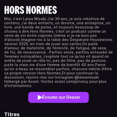
HORS NORMES
Moi, c’est Lalaa Misaki.J’ai 39 ans, je suis créatrice de
contenu, j’ai deux enfants, un divorce, une entreprise, un
livre, une bande de potes, et toujours beaucoup de
choses à dire.Hors Normes, c’est un podcast comme un
verre de vin entre copines (même si je ne bois pas
d’alcool).Imagine-toi à la table des Desperate Housewives
version 2025, en train de jouer aux cartes.On parle
d’amour, de maternité, de féminité, de fatigue, de sexe,
de foi, de renaissance…Parfois seule, parfois entourée de
femmes incroyables, j’explore tout ce qu’on vit quand on
arrête de jouer un rôle.Ici, pas de filtre, pas de posture,
juste la vraie vie d’une femme de bientôt 40 ans.Parce
qu’on a beau se ressembler parfois, chacune mérite d’être
sa propre version Hors Normes.Et pour continuer la
discussion, rejoins-moi sur Instagram @lalaamisaki
Hébergé par Acast. Visitez acast.com/privacy pour plus
d'informations.
Écouter sur Deezer
Titres