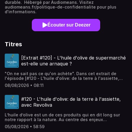
durable. Hébergé par Audiomeans. Visitez
audiomeans.fr/politique-de-confidentialite pour plus
d'informations.
Écouter sur Deezer
Titres
[Extrait #120] - L'huile d'olive de supermarché
est-elle une arnaque ?
"On ne sait pas ce qu'on achète". Dans cet extrait de
l'épisode [#120 - L'huile d'olive: de la terre à l'assiette,
avec Revoliva], les deux co-fondateurs de Revoliva nous
08/08/2026 • 08:11
expliquent en quoi la qualité de l'huile d'olive de
supermarché est très difficile à tracer. Transparence sur
l'origine, utilisation frauduleuse du terme vierge extra,
#120 - L'huile d'olive: de la terre à l'assiette,
contamination aux polluants... Nos spécialistes oléicoles
avec Revoliva
vous liste tous les critères à surveiller avant de faire vos
courses. Bonne écoute ! *** Pour nous soutenir : -
L’huile d’olive est un de ces produits qui en dit long sur
Abonnez-vous à notre podcast ; - Donnez votre avis en
notre rapport à la nature. Au centre des enjeux
mettant des étoiles et des commentaires sur votre
écologiques, sanitaires et sociaux, et en première ligne du
plateforme d'écoute préférée ; - Parlez d'Écotable et de
05/08/2026 • 58:59
dérèglement climatique, la filière oléicole a plus que
son podcast autour de vous ; - Allez manger dans nos