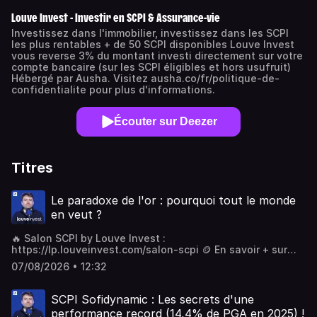
Louve Invest - Investir en SCPI & Assurance-vie
Investissez dans l'immobilier, investissez dans les SCPI
les plus rentables + de 50 SCPI disponibles Louve Invest
vous reverse 3% du montant investi directement sur votre
compte bancaire (sur les SCPI éligibles et hors usufruit)
Hébergé par Ausha. Visitez ausha.co/fr/politique-de-
confidentialite pour plus d'informations.
Écouter sur Deezer
Titres
Le paradoxe de l'or : pourquoi tout le monde
en veut ?
🔥 Salon SCPI by Louve Invest :
https://lp.louveinvest.com/salon-scpi 🪙 En savoir + sur
l'Amundi Physical Gold ETC :
07/08/2026 • 12:32
https://url.louveinvest.com/link/s/Xhpg77 🔗 Découvrez
Louve Infinity : https://url.louveinvest.com/link/s/6kKxdp 🗓
Rendez-vous gratuit avec un conseiller :
SCPI Sofidynamic : Les secrets d'une
https://url.louveinvest.com/link/s/73wFV8 L'or a franchi
performance record (14,4% de PGA en 2025) !