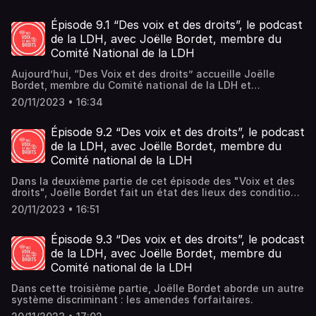
des droits accueille Marie-Christine Vergiat, vice-
présidente de la LDH, pour mieux comprendre ce que
recouvre réellement ce projet de loi.
Épisode 9.1 “Des voix et des droits”, le podcast
de la LDH, avec Joëlle Bordet, membre du
Comité National de la LDH
Aujourd’hui, “Des Voix et des droits” accueille Joëlle
Bordet, membre du Comité national de la LDH et
psychosociologue, pour échanger sur son expérience
20/11/2023 • 16:34
auprès des jeunes des quartiers défavorisés.Dans cette
première partie, Joëlle Bordet présente ses engagements
et recherches.
Épisode 9.2 “Des voix et des droits”, le podcast
de la LDH, avec Joëlle Bordet, membre du
Comité national de la LDH
Dans la deuxième partie de cet épisode des "Voix et des
droits", Joëlle Bordet fait un état des lieux des conditions
de vie des jeunes de banlieues. Elle explique l'importance
20/11/2023 • 16:51
de l'ubérisation de la vie des jeunes des banlieues
défavorisées qui les éloigne de l'entrée dans le monde
réel du travail en leur faisant miroiter une liberté factice.
Épisode 9.3 “Des voix et des droits”, le podcast
de la LDH, avec Joëlle Bordet, membre du
Comité national de la LDH
Dans cette troisième partie, Joëlle Bordet aborde un autre
système discriminant : les amendes forfaitaires.