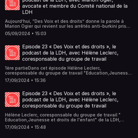
avocate et membre du Comité national de la
LDH
Aujourd’hui, “Des Voix et des droits” donne la parole à
Marion Ogier qui revient sur les arrêtés anti-burkini pris
chaque année, en été, par certains maires et qui
05/09/2024 • 15:03
cristallisent une controverse montrant la fragilisation de
l’Etat de droit. Elle explique entre autres le rôle de la LDH
dans le rappel du respect des libertés individuelles, la
Episode 23 « Des Voix et des droits », le
primauté du droit sur les idées et opinions, le dévoiement
podcast de la LDH, avec Hélène Leclerc,
de la laïcité et la lutte contre un discours islamophobe et
coresponsable du groupe de travail
discriminant.
1ère partieDans cet épisode Hélène Leclerc,
coresponsable du groupe de travail "Education,Jeunesse
et droits de l'enfant" de la LDH, s’intéresse à la non-
17/09/2024 • 15:36
scolarisation d'enfants en France où l'éducation est
pourtant obligatoire (obligation d'instruction de 3 à 16 ans
et obligation de formation jusqu'à 18 ans). Elle décrit-
Episode 23 « Des Voix et des droits », le
l'ampleur de cette non-scolarisation avec les différentes
podcast de la LDH, avec Hélène Leclerc,
formes d'éloignement de l'école : enfants non-inscrits à
coresponsable du groupe de travail
l'école, enfants déscolarisés de manière partielle ou
irrégulière, enfants connaissant des ruptures plus ou
Hélène Leclerc, coresponsable du groupe de travail "
moins longues dans leur scolarité ;- la liste des enfants
Education,Jeunesse et droits de l'enfant" de la LDH,
concernés : enfants et jeunes qui vivent en très grande
poursuit sa présentation des enfants et des jeunes
pauvreté, en hôtels sociaux ou centres d'hébergement
17/09/2024 • 15:48
concernés par la non-scolarisation : les mineurs isolés ; la
d'urgence, enfants porteurs d'une forme de handicap,
situation à Mayotte et la Guyane ; les enfants dans les
enfants voyageurs, enfants dans les lieux de privation de