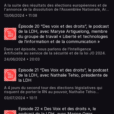
A la suite des résultats des élections européennes et de
l'annonce de la dissolution de l'Assemblée Nationale, Arié
Alimi nous présente les positions et appels de la LDH pour
13/06/2024 • 11:08
lutter contre l'arrivée possible de l'extrême-droite au
pouvoir.
Épisode 20 “Des voix et des droits”, le podcast
de la LDH, avec Maryse Artiguelong, membre
du groupe de travail « Liberté et technologies
de l’information et de la communication »
Dans cet épisode, nous parlons de l'Intelligence
Artificielle au service de la sécurité et de la loi JO 2024.
24/06/2024 • 20:03
Episode 21 “Des Voix et des droits”, le podcast
de la LDH, avec Nathalie Tehio, présidente de
la LDH
A 4 jours du second tour des élections législatives qui
risquent de porter le RN au pouvoir, Nathalie Téhio
détaille les principaux risques encourus et la nécessité de
03/07/2024 • 10:11
tout faire pour empêcher la destruction de nos acquis
constitutionnels.
Episode 22 « Des Voix et des droits », le
podcast de la LDH, avec Marion Ogier,