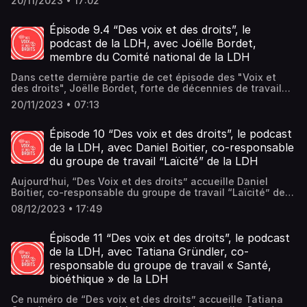
20/11/2023 • 17:02
Épisode 9.4 “Des voix et des droits”, le
podcast de la LDH, avec Joëlle Bordet,
membre du Comité national de la LDH
Dans cette dernière partie de cet épisode des "Voix et
des droits", Joëlle Bordet, forte de décennies de travail
sur le terrain, s'intéresse au sort des jeunes filles de ces
20/11/2023 • 07:13
territoires défavorisés.
Épisode 10 “Des voix et des droits”, le podcast
de la LDH, avec Daniel Boitier, co-responsable
du groupe de travail “Laïcité” de la LDH
Aujourd’hui, “Des Voix et des droits” accueille Daniel
Boitier, co-responsable du groupe de travail “Laïcité” de
la LDH, à l’occasion du 118ème anniversaire de la
08/12/2023 • 17:49
promulgation de la loi de séparation des Eglises et de
l’Etat du 9 décembre 1905.Il explique ce qu’est la laïcité et
rappelle les combats de la LDH sur ce sujet.
Épisode 11 “Des voix et des droits”, le podcast
de la LDH, avec Tatiana Gründler, co-
responsable du groupe de travail « Santé,
bioéthique » de la LDH
Ce numéro de “Des voix et des droits” accueille Tatiana