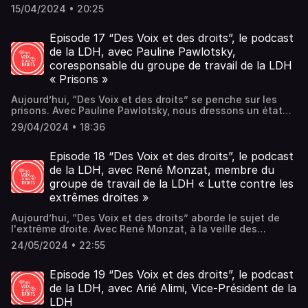
Michel Miné, avocat spécialiste du droit du travail, nous
15/04/2024 • 20:25
aborderons pourquoi et comment la LDH s'intéresse aux
droits de l'Homme dans le travail quasiment depuis sa
création en 1898 (violation des droits syndicaux,
Episode 17 “Des Voix et des droits”, le podcast
accidents du travail et des maladies professionnelles,
de la LDH, avec Pauline Pawlotsky,
droit de mener une vie familiale, surveillance des salariés,
coresponsable du groupe de travail de la LDH
esclavage moderne,...).
« Prisons »
Aujourd’hui, “Des Voix et des droits” se penche sur les
prisons. Avec Pauline Pawlotsky, nous dressons un état
des lieux alarmant sur les prisons, essentiellement dû à la
29/04/2024 • 18:36
surpopulation carcérale (76 800 détenus pour 60 000
places). Une situation qui constitue une atteinte aux
droits fondamentaux des détenus.
Episode 18 “Des Voix et des droits”, le podcast
de la LDH, avec René Monzat, membre du
groupe de travail de la LDH « Lutte contre les
extrêmes droites »
Aujourd’hui, “Des Voix et des droits” aborde le sujet de
l'extrême droite. Avec René Monzat, à la veille des
élections européennes, nous dressons un état des lieux.
24/05/2024 • 22:55
Episode 19 “Des Voix et des droits”, le podcast
de la LDH, avec Arié Alimi, Vice-Président de la
LDH