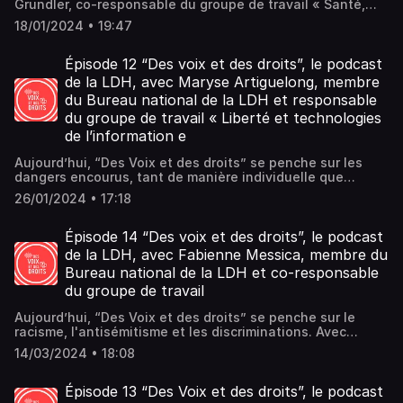
Grundler, co-responsable du groupe de travail « Santé,
bioéthique » de la LDH, pour nous éclairer sur l’évolution
18/01/2024 • 19:47
en cours de la loi sur la fin de vie. Elle revient sur les
différentes lois qui régissent la fin de vie en France
depuis 1999 et sur la question qui est posée aujourd’hui
Épisode 12 “Des voix et des droits”, le podcast
de la légalisation d’une aide à mourir.Mise à Jour 13 Juin
de la LDH, avec Maryse Artiguelong, membre
2024 :Depuis l’enregistrement de ce podcast, le projet de
du Bureau national de la LDH et responsable
loi relatif à l’accompagnement des malades et de la fin de
du groupe de travail « Liberté et technologies
vie a été examiné en commission spéciale de l’Assemblée
nationale. Le texte qui en est ressorti a été débattu,
de l’information e
article par article, en séance publique à partir du 27 mai.
Un vote devait avoir lieu le 18 juin 2024. La dissolution de
Aujourd’hui, “Des Voix et des droits” se penche sur les
la chambre basse par le président de la République a mis
dangers encourus, tant de manière individuelle que
fin à ce processus.
collective, vis-à-vis de la collecte de nos données
26/01/2024 • 17:18
personnelles. Avec Maryse Artiguelong, nous reviendrons
sur les enjeux présents et futurs de la protection de ces
données très sensibles que nous semons à tous les
Épisode 14 “Des voix et des droits”, le podcast
vents, notamment sur Internet où de très nombreuses
de la LDH, avec Fabienne Messica, membre du
données sont collectées, pour définir des profils précis de
Bureau national de la LDH et co-responsable
chacune et chacun d'entre nous, à des fins commerciales,
du groupe de travail
politiques ou encore de surveillance par l'Etat et ses
administrations.
Aujourd’hui, “Des Voix et des droits” se penche sur le
racisme, l'antisémitisme et les discriminations. Avec
Fabienne Messica, nous aborderons pourquoi une
14/03/2024 • 18:08
semaine d'éducation et d'actions contre le racisme et
l’antisémitisme (18 au 24 mars 2024) et la Journée
internationale pour l'élimination de la discrimination
Épisode 13 “Des Voix et des droits”, le podcast