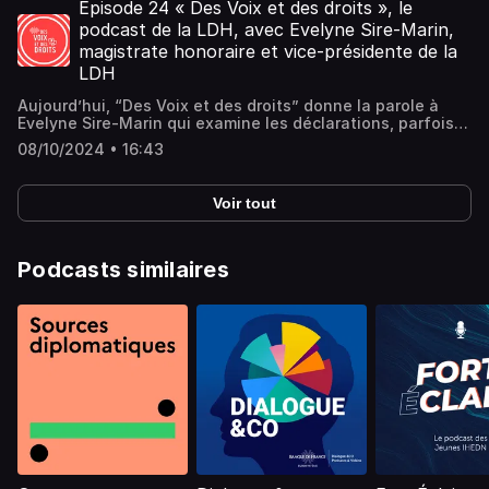
lieux de privation de liberté. Elle aborde également
Episode 24 « Des Voix et des droits », le
liberté, mineurs isolés, enfants originaires de territoires
quelques recommandations.
podcast de la LDH, avec Evelyne Sire-Marin,
ultra-marins, ...; - les causes favorisant la non-
scolarisation : droits fondamentaux non respectés - non
magistrate honoraire et vice-présidente de la
accès à l'eau ou à l’électricité, déchets non collectés,
LDH
alimentation carencée - promiscuité, rythme de vie pas
adapté au rythme scolaire, frais de cantine, éloignement
Aujourd’hui, “Des Voix et des droits” donne la parole à
géographique, déménagements fréquents, évacuations
Evelyne Sire-Marin qui examine les déclarations, parfois
des campements... ; les responsabilités des maires...
contradictoires, du gouvernement Barnier en matière de
08/10/2024 • 16:43
droits, de libertés et de justice.
Voir tout
Podcasts similaires