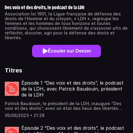
Des voix et des droits, le podcast de la LDH
Association loi 1901, la Ligue française de défense des
droits de l’Homme et du citoyen, « LDH », regroupe les
femmes et les hommes de tous horizons et toutes
conditions, qui choisissent librement de s’associer afin de
réfléchir, discuter, agir pour la défense des droits et
libertés.
Écouter sur Deezer
Titres
Épisode 1 “Des voix et des droits”, le podcast
de la LDH, avec Patrick Baudouin, président
de la LDH
Patrick Baudouin, le président de la LDH, inaugure “Des
voix et des droits”, avec un état des lieux des libertés
associatives en France. Si la LDH s’est récemment attiré
05/06/2023 • 21:28
l’ire du gouvernement, elle est malheureusement loin
d’être la seule association menacée ces dernières
années. Patrick Baudouin déplore une remise en cause
Épisode 2 “Des voix et des droits”, le podcast
croissante de la liberté d’association, une volonté de