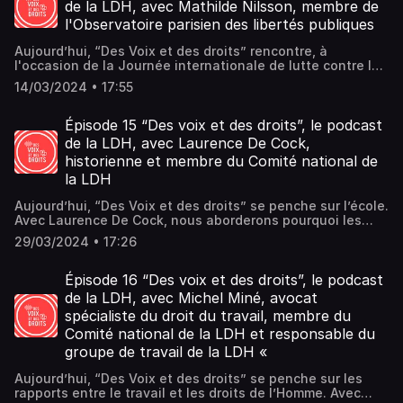
raciale (21 mars) demeurent nécessaires.
de la LDH, avec Mathilde Nilsson, membre de
l'Observatoire parisien des libertés publiques
Aujourd’hui, “Des Voix et des droits” rencontre, à
l'occasion de la Journée internationale de lutte contre les
violences policières, Mathilde Nilsson, membre de
14/03/2024 • 17:55
l'Observatoire parisien des libertés publiques. Elle
présente le travail d’observation de pratiques policières
et du maintien de l'ordre et revient sur la criminalisation
Épisode 15 “Des voix et des droits”, le podcast
et la mise en danger des manifestants ou encore sur la
de la LDH, avec Laurence De Cock,
création du statut d'observateur.
historienne et membre du Comité national de
la LDH
Aujourd’hui, “Des Voix et des droits” se penche sur l’école.
Avec Laurence De Cock, nous aborderons pourquoi les
réformes scolaires visant à diviser et militariser la
29/03/2024 • 17:26
jeunesse, notamment au travers des projets de mise en
place du SNU et de groupes de niveaux scolaires mettent
en danger la démocratisation de l’école.
Épisode 16 “Des voix et des droits”, le podcast
de la LDH, avec Michel Miné, avocat
spécialiste du droit du travail, membre du
Comité national de la LDH et responsable du
groupe de travail de la LDH «
Aujourd’hui, “Des Voix et des droits” se penche sur les
rapports entre le travail et les droits de l’Homme. Avec