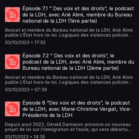
également sur ses limites, face à un exécutif déployant
d’honneur de la LDH pour échanger sur ce droit
une méthode sécuritaire, restrictive des libertés
fondamental. Le droit à disposer de son corps, dont l’IVG
Épisode 7.1 ” Des voix et des droits”, le podcast
individuelles et publiques.
constitue l’une des pierres angulaires, est une conquête
de la LDH, avec Arié Alimi, membre du Bureau
majeure des femmes.
national de la LDH (1ère partie)
Avocat et membre du Bureau national de la LDH, Arié Alimi
publie L’État hors-la-loi. Logiques des violences policières
aux éditions de La Découverte. Des Voix et des droits
03/10/2023 • 17:52
l’invite à cette occasion pour prolonger la réflexion sur (la
lutte contre) les violences policières.1ère partieDans cette
première partie, il évoque l’émergence des violences
Épisode 7.2 ” Des voix et des droits”, le
policières comme problème public, et souligne
podcast de la LDH, avec Arié Alimi, membre du
l’importance du travail journalistique de documentation
Bureau national de la LDH (2ème partie)
dans cette prise de conscience collective. Violences
ethno-raciales dans les quartiers populaires, brutalisation
Avocat et membre du Bureau national de la LDH, Arié Alimi
du maintien de l’ordre à l’encontre de l’expression de rue,
publie L’État hors-la-loi. Logiques des violences policières
refus d’obtempérer… Il propose une typologie des
aux éditions de La Découverte. Des Voix et des droits
violences, et s’interroge sur le déni sémantique de l’État,
03/10/2023 • 07:39
l’invite à cette occasion pour prolonger la réflexion sur (la
qui en réfute le caractère institutionnel et structurel.
lutte contre) les violences policières.2ème partieMédias,
politique, droit… Dans cette seconde partie, Arié Alimi
Épisode 8 “Des voix et des droits”, le podcast
explore les stratégies de lutte contre les violences
de la LDH, avec Marie-Christine Vergiat, Vice-
policières, et appelle à les articuler. À la LDH, la force du
Présidente de la LDH
collectif et l’arme du droit occupent une place centrale
dans la protection des libertés, des citoyennes et des
Depuis aout 2022, Gérald Darmanin annonce un nouveau
citoyens.
projet de loi sur l’immigration et l’asile, qui sera débattu
au Sénat à partir du 6 novembre. Aujourd’hui, Des Voix et
03/11/2023 • 14:35