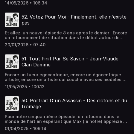
par Ausha. Visitez ausha.co/politique-de-confidentialite
14/05/2026 • 106:34
pour plus d'informations.
52. Votez Pour Moi - Finalement, elle n'existe
pas
Et allez, un nouvel épisode 8 ans après le dernier ! Encore
un retournement de situation dans le débat autour de
l'existence de Mme Columbo ! Bonne écoute à tous
20/01/2026 • 97:40
!Hébergé par Ausha. Visitez ausha.co/politique-de-
confidentialite pour plus d'informations.
51. Tout Finit Par Se Savoir - Jean-Vlaude
Clan Damme
Encore un tueur égocentrique, encore un égocentrique
artiste, encore un artiste qui couche avec ses modèles.
Bienvenue dans ce nouvel épisode d'Un Jeune Chez
11/05/2025 • 100:12
Columbo où nous parlerons de Sean et de ses nymphes,
mais aussi des shonens, des accents, des bippers, des
weebs, de l'actualité du "frère", des détecteurs de
50. Portrait D'un Assassin - Des dictons et du
métaux, de Diggerland, des armes à feu et bien d'autres
fromage
sujet !Hébergé par Ausha. Visitez ausha.co/politique-de-
confidentialite pour plus d'informations.
Pour notre cinquantième épisode, on retourne dans le
monde de l'art en espérant que Max (le nôtre) apprécie un
peu plus que lors de la saison 1. On va explorer la
01/04/2025 • 109:14
dynamique particulière de la vie amoureuse de Max (le