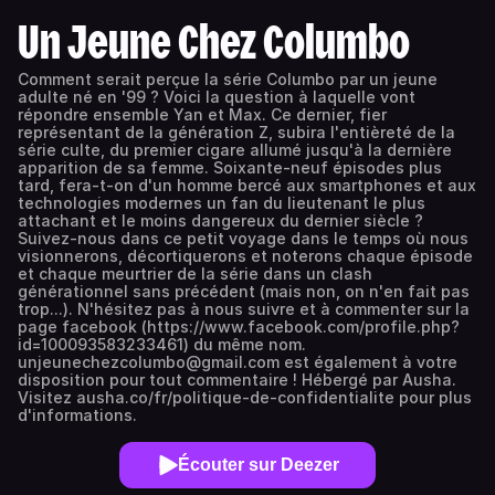
Un Jeune Chez Columbo
Comment serait perçue la série Columbo par un jeune
adulte né en '99 ? Voici la question à laquelle vont
répondre ensemble Yan et Max. Ce dernier, fier
représentant de la génération Z, subira l'entièreté de la
série culte, du premier cigare allumé jusqu'à la dernière
apparition de sa femme. Soixante-neuf épisodes plus
tard, fera-t-on d'un homme bercé aux smartphones et aux
technologies modernes un fan du lieutenant le plus
attachant et le moins dangereux du dernier siècle ?
Suivez-nous dans ce petit voyage dans le temps où nous
visionnerons, décortiquerons et noterons chaque épisode
et chaque meurtrier de la série dans un clash
générationnel sans précédent (mais non, on n'en fait pas
trop...). N'hésitez pas à nous suivre et à commenter sur la
page facebook (https://www.facebook.com/profile.php?
id=100093583233461) du même nom.
unjeunechezcolumbo@gmail.com est également à votre
disposition pour tout commentaire ! Hébergé par Ausha.
Visitez ausha.co/fr/politique-de-confidentialite pour plus
d'informations.
Écouter sur Deezer