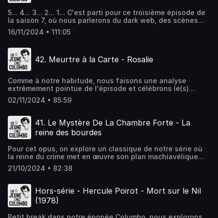
même.Et si vous en avez le courage, je vous conseille de
5... 4... 3... 2... 1... C'est parti pour ce troisième épisode de
compter à rebours à partir de 100 avant d'appuyer sur
la saison 7, où nous parlerons du dark web, des scènes
lecture ! Hébergé par Ausha. Visitez ausha.co/politique-
qui nous marquent, des maquettes, des collections, des
de-confidentialite pour plus d'informations.
16/11/2024 • 111:05
billets de 0, de la violence à la télé, des boutons de
chemise et de RAINBOLT, entre autres. Et bien sûr, au-delà
de ces sujets inspirants, on analysera l'épisode de
42. Meurtre à la Carte - Rosalie
Columbo avec notre rigueur habituelle !Hébergé par
Ausha. Visitez ausha.co/politique-de-confidentialite pour
plus d'informations.
Comme à notre habitude, nous faisons une analyse
extrêmement pointue de l'épisode et célébrons le(s)
premier(s) Frenchie(s) de la série. Voici la recette du jour :
02/11/2024 • 85:59
une pincée d'Italie, une cuillère à soupe de croquet, une
ou deux têtes à claques bien mûres, un soupçon de dé
doubleur, Guy et Michel coupés en fines rondelles, et on
41. Le Mystère De La Chambre Forte - La
assaisonne le tout avec des tonnes et des tonnes de
reine des bourdes
nourriture !ROSALIE, À TABLE !Hébergé par Ausha. Visitez
ausha.co/politique-de-confidentialite pour plus
Pour cet opus, on explore un classique de notre série où
d'informations.
la reine du crime met en œuvre son plan machiavélique
avec une minutie digne des plus grands, doit déjouer la
21/10/2024 • 82:38
méfiance exemplaire d'une victime des plus prudentes,
doit zig-zaguer entre ses employés qui se mêlent de tout
malgré sa discrétion irréprochable, doit user de toute sa
Hors-série - Hercule Poirot - Mort sur le Nil
ruse pour faire disparaître et réapparaître des clefs et
(1978)
doit, bien entendu, se défaire adroitement de notre
lieutenant , qui, vraisemblablement, n'a aucune
Petit break dans notre épopée Columbo, nous explorons,