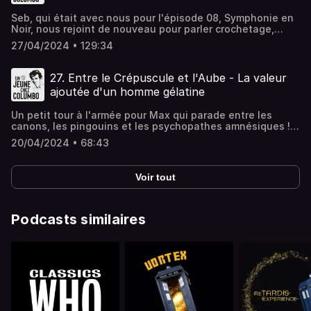
Seb, qui était avec nous pour l'épisode 08, Symphonie en
Noir, nous rejoint de nouveau pour parler crochetage,
tennis, curling, chanson, ballistique, figurants, Poppers, et
27/04/2024 • 129:34
de toutes les fantaises que cet épisode va nous servir
!VOLAAAAAARE ! Oh oh !Hébergé par Ausha. Visitez
ausha.co/politique-de-confidentialite pour plus
27. Entre le Crépuscule et l'Aube - La valeur
d'informations.
ajoutée d'un homme gélatine
Un petit tour à l'armée pour Max qui parade entre les
canons, les pingouins et les psychopathes amnésiques ! Y
a du bon et du moins bon, et comme d'habitude, on
20/04/2024 • 68:43
décortique tout ça dans la plus grande des
rigueurs.Hébergé par Ausha. Visitez ausha.co/politique-
de-confidentialite pour plus d'informations.
Voir tout
Podcasts similaires