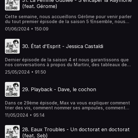
31. La Femme Oubliée - S'encaper la Raymone
et.... Non, on déconne bien sûr, on va juste comparer les
(feat. Gérome)
personnages à Francis Cabrel et parler de gourdins. Ca
vole pas haut, mais c'est fait avec plaisir !Hébergé par
Cette semaine, nous accueillons Gérôme pour venir parler
Ausha. Visitez ausha.co/politique-de-confidentialite pour
du tout premier épisode de la saison 5 !Ensemble, nous
plus d'informations.
parlerons comédies musicales, verres de lait, bouteilles de
01/06/2024 • 150:09
champagnes, rouflaquettes angulaires, plan-séquences
et tout un tas d'autres choses que j'ai déjà
oubliées...Hébergé par Ausha. Visitez ausha.co/politique-
30. État d'Esprit - Jessica Castaldi
de-confidentialite pour plus d'informations.
Dernier épisode de la saison 4 et nous garantissons que
nos conversations à propos du Martini, des tableaux de
Tarbes, de Mickey, des bruitages, des surnoms, de Cluedo,
25/05/2024 • 91:50
de Half-Life et des détecteurs de mensonges vont vous
hypnotiser ! Hébergé par Ausha. Visitez
ausha.co/politique-de-confidentialite pour plus
29. Playback - Dave, le cochon
d'informations.
Dans ce 29ème épisode, Max va vous expliquer comment
trier des vis, comment nommer ses ampoules, comment
faire du coloriage magique, ce que c'est que les
11/05/2024 • 95:14
championnats du monde d'Excel et on va parler minuteur,
films d'horreur, clowns et Plus belle la vie !Hébergé par
Ausha. Visitez ausha.co/politique-de-confidentialite pour
28. Eaux Troubles - Un doctorat en doctorat
plus d'informations.
(feat. Seb)