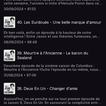
compassion pour les plus petits que lui.Hébergé par
cette semaine, l'univers si riche d'Hercule Poirot dans ce
Ausha. Visitez ausha.co/politique-de-confidentialite pour
film classique de 1978 avec Peter Ustinov et d'autres
plus d'informations.
30/09/2024 • 81:53
grands noms du ciné. Voyons si Max apprécie !Hébergé
par Ausha. Visitez ausha.co/politique-de-confidentialite
pour plus d'informations.
40. Les Surdoués - Une belle marque d'amour
Eh ben voilà, enfin un épisode à la hauteur de notre
intelligence ! Entre Jason et ses théories fumeuses, un
tueur qui se donne tout seul, Suzy l'illuminée et l'autre qui
08/09/2024 • 98:48
boit sa lentille de contact, on s'est senti comme chez
nous. Rejoignez notre petit club où vous entendrez parler
de cheminées, de vers de terre, de chatouilles en public,
39. Meurtre à l'Ancienne - Le baron du
de Malcolm, de QI, de trains électriques, du Futuroscope,
Sealand
des enfants qui transpirent et des différentes formes de
thérapies. Le seul problème, c'est que pour prétendre à
Deuxième épisode de la sixième saison de Columbus :
notre carte de membre, il vous faudra faire partie des 2%
Meurtre à l'Ancienne !Outre l'épisode en lui-même, nous
des gens les plus amoureux de la série. On attend vos
parlerons des Valdimirs, des tarifs 12-25, de Mac Miller,
inscriptions.Hébergé par Ausha. Visitez
31/08/2024 • 97:09
des peignoirs brodés et des chaussettes, des cheveux qui
ausha.co/politique-de-confidentialite pour plus
grattent la nuque, des cabines téléphoniques, des jeux
d'informations.
contemplatifs, de la chaussure de l'incompréhension, et
38. Deux En Un - Changer d'amis
bien d'autres sujets !Venez nombreux, l'entrée est
gratuite !Hébergé par Ausha. Visitez ausha.co/politique-
de-confidentialite pour plus d'informations.
Aujourd'hui, on se penche sur ce tout premier épisode de
la saison 6, Deux En Un. En savourant la complicitié entre