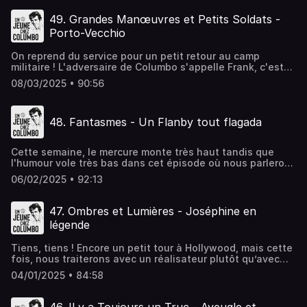
tueur), sa mégalomanie, son génie. On parlera également
des rêves, des maths, du Cioppino et de la Socca, des
49. Grandes Manœuvres et Petits Soldats -
visières, du sauna, et de tout un tas d'autres sujets
Porto-Vecchio
passionnants !Hébergé par Ausha. Visitez
ausha.co/politique-de-confidentialite pour plus
On reprend du service pour un petit retour au camp
d'informations.
militaire ! L'adversaire de Columbo s'appelle Frank, c'est
un colonel coquin et un peu en colère. On le suit dans son
08/03/2025 • 90:56
plan farfelu, et au passage, on aborde plusieurs sujets
sensibles : les zombies, Hollywood, les sept péchés
capitaux, les stages commando, Koh-Lanta, les chasses
48. Fantasmes - Un Flanby tout flagada
au trésor, les gongs, les disquettes et bien d'autres
!Hébergé par Ausha. Visitez ausha.co/politique-de-
confidentialite pour plus d'informations.
Cette semaine, le mercure monte très haut tandis que
l'humour vole très bas dans cet épisode où nous parlerons
de Brigitte Lahaie, de politique, de desserts, de sites
06/02/2025 • 92:13
d'info, de blondes et de brunes, de montres, de Shirley
Temple, et de bien d'autres sujets gravitant autour du
même thème. C'est parti !Hébergé par Ausha. Visitez
47. Ombres et Lumières - Joséphine en
ausha.co/politique-de-confidentialite pour plus
légende
d'informations.
Tiens, tiens ! Encore un petit tour à Hollywood, mais cette
fois, nous traiterons avec un réalisateur plutôt qu’avec
des acteurs ! Ensemble, nous aborderons le sujet des
04/01/2025 • 84:58
tours guidés, des ceintures, des hologrammes, de Woody,
des poufs et des lits à eau, des ordinateurs anciens, des
sitcoms français, de Twitter, des photos de classe, et bien