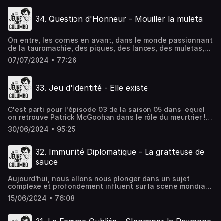
et 1000 autres dans cet épisode. Mais nous n'en
resterons pas là ! On parlera aussi saltos, portes secrètes,
34. Question d'Honneur - Mouiller la muleta
bouteilles en sucre, GTA, Minecraft, les labos de meth et
bien d'autres sujets, avant de disparaître...Hébergé par
Ausha. Visitez ausha.co/politique-de-confidentialite pour
On entre, les cornes en avant, dans le monde passionnant
plus d'informations.
de la tauromachie, des piques, des lances, des muletas,
de Miguel et des vaches courageuses ! Au-delà de ça, on
07/07/2024 • 77:26
parle également de Zorro, des déguisements, de politique,
des voitures électriques, de Kim Possible et des différents
dialectes français. Mais surtout, on se posera la question
33. Jeu d'Identité - Elle existe
suivante : Frank ou pas Frank ?Hébergé par Ausha. Visitez
ausha.co/politique-de-confidentialite pour plus
d'informations.
C'est parti pour l'épisode 03 de la saison 05 dans lequel
on retrouve Patrick McGoohan dans le rôle du meurtrier !
Mais au-delà de ça, y a pas mal de surprises : y a des
30/06/2024 • 95:25
chansons, des phrases en latin, des machines à écrire,
des pompistes, des fruits, des chouchous et des chichis,
et bien sûr, une analyse parfaitement minutieuse du
32. Immunité Diplomatique - La gratteuse de
contenu de l'épisode !Hébergé par Ausha. Visitez
sauce
ausha.co/politique-de-confidentialite pour plus
d'informations.
Aujourd'hui, nous allons nous plonger dans un sujet
complexe et profondément influent sur la scène mondiale
: le conflit entre les États-Unis et le Moyen-Orient. Ce
15/06/2024 • 76:08
sujet, à la fois historique et contemporain, est marqué par
une multitude de facteurs politiques, économiques et
culturels. Nous allons explorer les origines de ce conflit