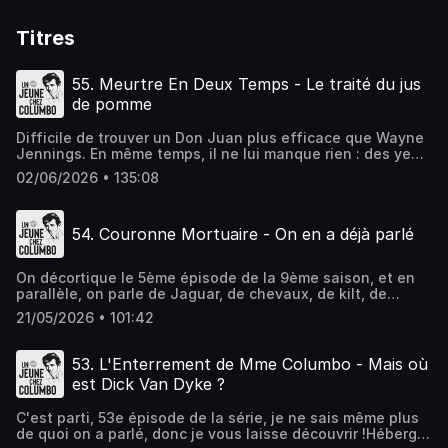
Titres
55. Meurtre En Deux Temps - Le traité du jus
de pomme
Difficile de trouver un Don Juan plus efficace que Wayne
Jennings. En même temps, il ne lui manque rien : des yeux
bleus qui donnent le vertige, les cils les plus longs de la
02/06/2026 • 135:08
côte ouest et une fleur dans son coffre pour toutes les
occasions. Hébergé par Ausha. Visitez
ausha.co/politique-de-confidentialite pour plus
54. Couronne Mortuaire - On en a déjà parlé
d'informations.
On décortique le 5ème épisode de la 9ème saison, et en
parallèle, on parle de Jaguar, de chevaux, de kilt, de
tequila paf et tout un tas de sujets qui n'ont rien à voir et
21/05/2026 • 101:42
dont on a probablement déjà parlé.Hébergé par Ausha.
Visitez ausha.co/politique-de-confidentialite pour plus
d'informations.
53. L'Enterrement de Mme Columbo - Mais où
est Dick Van Dyke ?
C'est parti, 53e épisode de la série, je ne sais même plus
de quoi on a parlé, donc je vous laisse découvrir !Hébergé