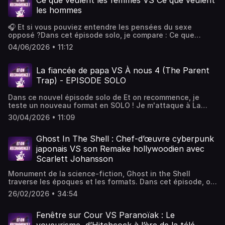
Ce que veulent les femmes VS Ce que veulent
suite pour éviter les polémiques !Je vous parle des 2
les hommes
films, en un match de 3 rounds pour savoir qui est le
vainqueur dans mon coeur !Et toi, tu préfères lequel ?
🎧 Et si vous pouviez entendre les pensées du sexe
opposé ?Dans cet épisode solo, je compare : Ce que
veulent les femmes (2000) avec Mel Gibson et Helen Hunt
04/06/2026 • 11:12
de Nancy Meyers à son remake modernisé Ce que veulent
les hommes (2019) d'Adam Shankman avec Taraji P.
Henson.Un match en 3 rounds : la vision du sexe opposé,
La fiancée de papa VS À nous 4 (The Parent
l'apparition du pouvoir et son utilisation dans
Trap) - EPISODE SOLO
l'histoire.Entre comédie romantique culte, influence du
mouvement #MeToo, charge mentale, masculinité
Dans ce nouvel épisode solo de Et on recommence, je
moderne et anecdotes de tournage, lequel des deux films
teste un nouveau format en SOLO ! Je m'attaque à La
remporte le match dans mon cœur ?
fiancée de papa (The Parent Trap) de 1961 et son remake
30/04/2026 • 11:09
À nous 4 (The Parent Trap aussi) de 1998 avec Lindsay
Lohan : même histoire, mais deux visions très
différentes.En 3 rounds + 1 bonus on fait le tour de la
Ghost In The Shell : Chef-d’œuvre cyberpunk
technique, des personnages, de la vision du couple et de
japonais VS son Remake hollywoodien avec
la famille, le tout avec des anecdotes !
Scarlett Johansson
Monument de la science-fiction, Ghost in the Shell
traverse les époques et les formats. Dans cet épisode, on
plonge dans l’anime culte japonais de 1995 signé Mamoru
26/02/2026 • 34:54
Oshii et son adaptation live américaine de 2017 avec
Scarlett Johansson.Entre cyberpunk philosophique,
questionnements sur l’identité et spectacle hollywoodien
Fenêtre sur Cour VS Paranoïak : Le
plus accessible, Bastien, Cynthia, Ugo et Elise