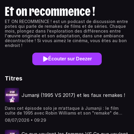
Et on recommence !
ET ON RECOMMENCE ! est un podcast de discussion entre
potes qui parle de remakes de films et de séries. Chaque
mois, plongez dans l’exploration des différences entre
l'œuvre originale et son adaptation, dans une ambiance
décontractée ! Si vous aimez le cinéma, vous êtes au bon
endroit !
Écouter sur Deezer
Titres
Jumanji (1995 VS 2017) et les faux remakes !
Dans cet épisode solo je m’attaque à Jumanji : le film
culte de 1995 avec Robin Williams et son "remake" de
2017 avec Dwayne Johnson … qui n'en est pas vraiment
08/07/2026 • 09:29
un. J’en profite justement pour vous parler d'un
phénomène bien plus large : le requel, cette astuce
hollywoodienne qui consiste à déguiser un remake en