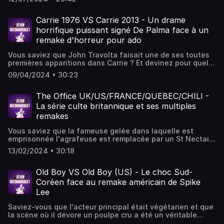
Lhermitte ? Dans cet épisode, Cynthia, Ugo, Elise et
Bastien explorent les différences entre la comédie culte
française adorée des enfants et son remake américain, à
Carrie 1976 VS Carrie 2013 - Un drame
peine connu chez nous. Une discussion animée, ponctuée
horrifique puissant signé De Palma face à un
d'humour et d'anecdotes autour des films, qui pour les
remake d'horreur pour ado
plus vieux vous fera replonger dans vos souvenirs des
années 90 ou vous fera faire un sacré voyage dans le
Vous saviez que John Travolta faisait une de ses toutes
temps pour les plus jeunes ! Bon épisode ;)
premières apparitions dans Carrie ? Et devinez pour quel
gros carton hollywoodien de la même époque Sissy
09/04/2024 • 30:23
Spacek (Carrie) avait passé le casting ? Dans cet épisode,
Cynthia, Ugo et Elise explorent les différences entre le
Carrie de 1976 qui a propulsé De Palma sur le devant de la
The Office UK/US/FRANCE/QUEBEC/CHILI -
scène et son remake américain de 2013, pourtant réalisé
La série culte britannique et ses multiples
par une amie du réalisateur originel. Une discussion
remakes
animée, ponctuée d'humour et d'anecdotes autour des
films, qui offre une plongée immersive dans ce film des
Vous saviez que la fameuse gelée dans laquelle est
années 70 aux vibes si particulières. Bon épisode !
emprisonnée l'agrafeuse est remplacée par un St Nectaire
dans la version française ? Vive la France ! Dans cet
13/02/2024 • 30:18
épisode Cynthia, Elise, Ugo et un nouvel invité Bastien
découvrent les multiples remakes de la série culte
britannique The Office de Ricky Gervais. Tous les pilotes
Old Boy VS Old Boy (US) - Le choc Sud-
ont été décortiqués : de l'incontournable version
Coréen face au remake américain de Spike
américaine marquée à jamais par la brillante
Lee
interprétation de Steve Carell, la française servie par les
auteurs de Messages à caractères informatifs, la
Saviez-vous que l'acteur principal était végétarien et que
québécoise portée sur le sexe et la Chilienne beaucoup
la scène où il dévore un poulpe cru a été un véritable
plus travaillée, il y a de quoi faire !
enfer pour lui? Dans cet épisode, Cynthia, Ugo et Elise