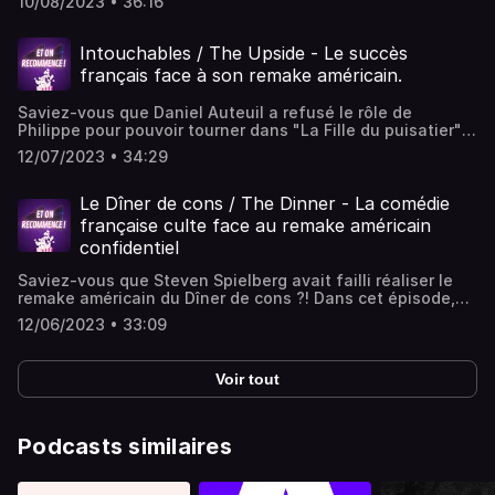
10/08/2023 • 36:16
Cynthia, Ugo et Elise s'attaquent à l'horreur ! C'est dans la
bonne humeur qu'ils vont s'amuser à découvrir les
différences entre Ring (Ringu) le film japonais et Le Cercle
Intouchables / The Upside - Le succès
(The Ring) le remake américain.
français face à son remake américain.
Saviez-vous que Daniel Auteuil a refusé le rôle de
Philippe pour pouvoir tourner dans "La Fille du puisatier" ?
Aïe … Dans cet épisode, Cynthia, Pauline et Ugo ont
12/07/2023 • 34:29
choisi la comédie française Intouchables et son remake
américain, The Upside. Cet épisode a été enregistré avant
la disparition de Philippe Pozzo di Borgo.
Le Dîner de cons / The Dinner - La comédie
française culte face au remake américain
confidentiel
Saviez-vous que Steven Spielberg avait failli réaliser le
remake américain du Dîner de cons ?! Dans cet épisode,
Cynthia, Ugo et Elise s'intéressent à la comédie française
12/06/2023 • 33:09
culte de 1998 et à son remake américain : "The Dinner".
Alors, le remake est-il fidèle à l’original ? Peut-il être
encore plus drôle ? Steve Carell fait-il un meilleur con que
Voir tout
Jacques Villeret ? Les réponses dans l’épisode !
Podcasts similaires