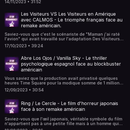
14/11/2023 • 31:52
explorent les comparaisons entre le film original sud-
coréen Old Boy de Park Chan-Wook et son remake
américain du même nom, signé Spike Lee. Une discussion
Les Visiteurs VS Les Visiteurs en Amérique
animée, ponctuée d'humour et d'anecdotes autour des
avec CALMOS - Le triomphe français face au
films, qui offre une plongée immersive dans l'univers
remake américain.
cinématographique d'Old Boy. Si l’original fait l’unanimité,
le remake se fait joyeusement démonter ! Bon épisode !
Saviez-vous que c'est le scénariste de "Maman j'ai raté
l'avion" qui avait travaillé sur l'adaptation Des Visiteurs
en Amérique ?Dans cet épisode, Cynthia reçoit David et
17/10/2023 • 39:24
Hugo de la chouette chaîne Youtube CALMOS !
Accompagnez les dans leur voyage vers le Moyen-Age
avec Les Visiteurs puis direction Chicago dans les années
Abre Los Ojos / Vanilla Sky - Le thriller
2000 avec Les Visiteurs en Amérique !Entre blagues
psychologique espagnol face au blockbuster
ciselées, analyses impitoyables et quelques clins d'œil
américain
cinéphiles, plongez dans une critique décapante de cette
adaptation qui a laissé le public français dubitatif.Et filez
Vous saviez que la production avait privatisé quelques
voir la vidéo incroyable de CALMOS sur Les Visiteurs et
heures Time Square pour la modique somme de 1 million
n'oubliez pas de vous abonner à leur super chaîne !
de dollars pour la scène mythique du remake américain ?
12/09/2023 • 30:54
Dans cet épisode Cynthia, Elise et Ugo découvrent le film
espagnol Abre Los Ojos et son remake américain Vanilla
Sky. Le remake a-t-il réussi à dépasser l'original dans le
Ring / Le Cercle - Le film d'horreur japonais
coeur des invités cette fois ?
face à son remake américain
Saviez-vous que l'œil japonais, véritable symbole du film
n'appartient pas à une petite fille mais à un homme qui
s'est rasé les cils pour l'occasion ? Dans cet épisode,