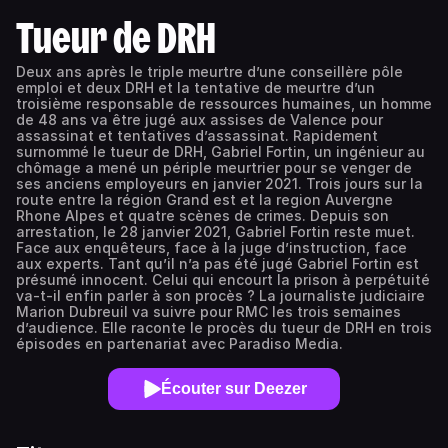
Tueur de DRH
Deux ans après le triple meurtre d’une conseillère pôle
emploi et deux DRH et la tentative de meurtre d’un
troisième responsable de ressources humaines, un homme
de 48 ans va être jugé aux assises de Valence pour
assassinat et tentatives d’assassinat. Rapidement
surnommé le tueur de DRH, Gabriel Fortin, un ingénieur au
chômage a mené un périple meurtrier pour se venger de
ses anciens employeurs en janvier 2021. Trois jours sur la
route entre la région Grand est et la region Auvergne
Rhone Alpes et quatre scènes de crimes. Depuis son
arrestation, le 28 janvier 2021, Gabriel Fortin reste muet.
Face aux enquêteurs, face à la juge d’instruction, face
aux experts. Tant qu’il n’a pas été jugé Gabriel Fortin est
présumé innocent. Celui qui encourt la prison à perpétuité
va-t-il enfin parler à son procès ? La journaliste judiciaire
Marion Dubreuil va suivre pour RMC les trois semaines
d’audience. Elle raconte le procès du tueur de DRH en trois
épisodes en partenariat avec Paradiso Media.
Écouter sur Deezer