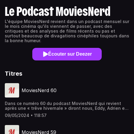
Le Podcast MoviesNerd
L'équipe MoviesNerd revient dans un podcast mensuel sur
le mois cinéma qu'ils viennent de passer, avec des
critiques et des analyses de films récents ou pas et
surtout beaucoup de divagations cinéphiles toujours dans
la bonne humeur.
Écouter sur Deezer
Titres
MoviesNerd 60
Dans ce numéro 60 du podcast MoviesNerd qui revient
après une « trêve hivernale » diront nous, Eddy, Adrien et
Axel y discutent de pleins de choses cool. Le sommaire de
09/05/2024 • 118:57
l’émission : Le Jeu – Qu’est-ce que t’as réalisé ? Le thème
– Les films à réhabiliter Les Minutes Nerd Les liens
évoqués dans l’émission : Twitter : Suivre @TheLexal
MoviesNerd 59
Suivre @ParkerMitty Suivre @E_Stark91 Suivre