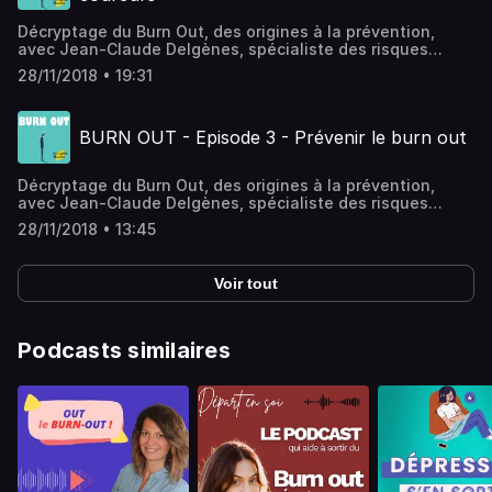
Acast. Visitez acast.com/privacy pour plus d'informations.
Décryptage du Burn Out, des origines à la prévention,
avec Jean-Claude Delgènes, spécialiste des risques
psychosociaux au travail.Episode 2 : Les signes du burn
28/11/2018 • 19:31
out.Crédits :France 5 - 14/2/18 - Le monde en face - La
mécanique burn outN'oubliez pas de vous abonner !
Hébergé par Acast. Visitez acast.com/privacy pour plus
BURN OUT - Episode 3 - Prévenir le burn out
d'informations.
Décryptage du Burn Out, des origines à la prévention,
avec Jean-Claude Delgènes, spécialiste des risques
psychosociaux au travail.Episode 3 : Eviter le Burn
28/11/2018 • 13:45
OutCrédits :France 5 - 14/2/18 - Le monde en face - La
mécanique burn outN'oubliez pas de vous abonner !
Hébergé par Acast. Visitez acast.com/privacy pour plus
Voir tout
d'informations.
Podcasts similaires