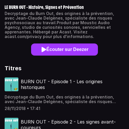
LE BURN OUT - Histoire, Signes et Prévention
Decryptage du Burn Out, des origines à la prévention,
avec Jean-Claude Delgènes, spécialiste des risques
psychosociaux au travail.Produit par Moustic Audio
Agency, studio de curiosités sonores, servicielles et
apprenantes. Hébergé par Acast. Visitez
acast.com/privacy pour plus d'informations.
Écouter sur Deezer
Titres
BURN OUT - Episode 1 - Les origines
historiques
Décryptage du Burn Out, des origines à la prévention,
avec Jean-Claude Delgènes, spécialiste des risques
psychosociaux au travail. Episode 1 : Les origines
28/11/2018 • 17:41
historiques du burn outCrédits :France 5 - 14/2/18 - Le
monde en face - La mécanique burn outC'est quoi ce
travail ? documentaire de Luc Joule et Sébastien
BURN OUT - Episode 2 - Les signes avant-
JousseN'oubliez pas de vous abonner ! Hébergé par
coureurs