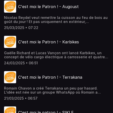
des données) au sein des entreprises ou des
C'est moi le Patron ! - Augoust
administrations. "Il y a beaucoup de pays et de
jurisprudences" à maîtriser, et les RGPD sont une
obligation légale. C'est l'histoire de ce podcast, qui met
Nicolas Reydel veut remettre la cuisson au feu de bois au
en avant ceux qui osent l'aventure.> Episode en vidéo ici
goût du jour ! Et pas uniquement en extérieur,
puisqu'Augoust propose des systèmes "indoor" alimentés
25/03/2025 • 07:22
par des bûches de bois, avec un système d'évacuation
des fumées efficace. Simple, ergonomique et convivial,
l'association avec De Dietrich a permis de développer un
C'est moi le Patron ! - Karbikes
four à bois qui monte à 250° en 15 minutes. C'est l'histoire
de ce nouveau podcast "C'est moi le Patron".> Episode en
vidéo à voir ici
Gaëlle Richard et Lucas Vançon ont lancé Karbikes, un
concept de vélo cargo électrique à carrosserie et quatre
roues ! Le véhicule qui fait le lien entre le vélo et la
24/03/2025 • 06:51
voiture, et qui protège du froid, des intempéries, avec
polyvalence. Un concept développé à Strasbourg, capitale
du vélo !> L'épisode en vidéo en cliquant ici <
C'est moi le Patron ! - Terrakana
Romain Chavon a créé Terrakana un peu par hasard.
L'idée est née sur un groupe WhatsApp où Romain a
challengé des amis en proposant des énigmes à résoudre.
21/03/2025 • 06:57
Le concept a été poussé pour créer un jeu en ligne qui
puisse créer du lien entre les salariés d'une même
entreprise.> L'épisode en vidéo en cliquant ici
C'est moi le patron ! - SIKLE