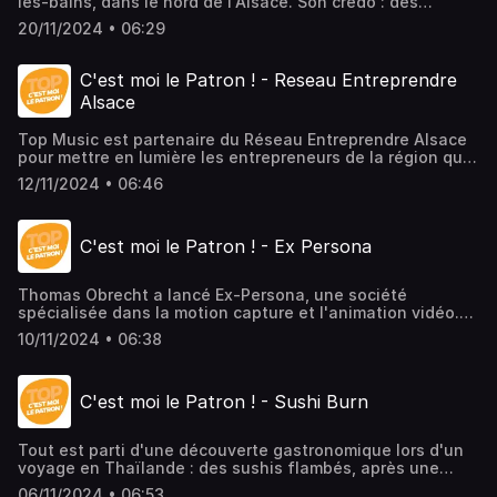
les-bains, dans le nord de l'Alsace. Son crédo : des
produits cosmétiques bio, avec un maximum de matières
20/11/2024 • 06:29
premières locales (colza, tournesol, chanvre...). Issue du
monde associatif, Maud poursuit le développement de la
gamme, qui compte aujourd'hui des produits de soin et
C'est moi le Patron ! - Reseau Entreprendre
d'hygiène aux normes très strictes. C'est une des
Alsace
lauréates de Réseau Entreprendre Alsace.> Episode en
vidéo ici
Top Music est partenaire du Réseau Entreprendre Alsace
pour mettre en lumière les entrepreneurs de la région qui
osent se lancer. Pour mieux comprendre le
12/11/2024 • 06:46
fonctionnement du réseau, cette fois, c'est le directeur
de REA lui-même qui répond aux questions d'Alain. > Le
podcast en vidéo ici <
C'est moi le Patron ! - Ex Persona
Thomas Obrecht a lancé Ex-Persona, une société
spécialisée dans la motion capture et l'animation vidéo.
Cet ancien animateur graphiste d'un studio parisien a
10/11/2024 • 06:38
voulu développer sa propre vision artistique du métier,
avec une question de fond : comment capitaliser sur l'IA
sans renier l'éthique ? Thomas fait partie des lauréats du
C'est moi le Patron ! - Sushi Burn
Réseau Entreprendre Alsace.> L'épisode en vidéo ici
Tout est parti d'une découverte gastronomique lors d'un
voyage en Thaïlande : des sushis flambés, après une
marinade d'épices thaï. Marvin Gül se rend alors compte
06/11/2024 • 06:53