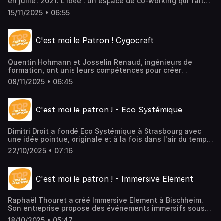
en juillet 2021. L'idée : un espace de co-working qui fait
aussi de café ouvert à tous. Le tout donne un "joyeux
15/11/2025 • 06:55
bordel" pour reprendre ses termes, à savoir un lieu de vie,
un espace ouvert où clients et entrepreneurs peuvent
échanger autour d'événements, avec pourquoi pas, de
C'est moi le Patron ! Cygocraft
bonnes idées à exploiter. Début 2026, les Compotes
ouvrent une antenne à Mulhouse, place de la Bourse.>
L'épisode en vidéo ici
Quentin Hohmann et Josselin Renaud, ingénieurs de
formation, ont unis leurs compétences pour créer
Cygocraft, un couteau made in Alsace avec un concept un
08/11/2025 • 06:45
peu particulier : le manche en bois est réalisé à partir
d'éléments du patrimoine, comme des poutres de maison
alsacienne ou des vieux tonneaux de vin.> L'épisode en
C'est moi le patron ! - Eco Systémique
vidéo à voir ici
Dimitri Droit a fondé Eco Systémique à Strasbourg avec
une idée pointue, originale et à la fois dans l'air du temps
: accompagner les entreprises pour savoir si les
22/10/2025 • 07:16
investissements réalisés sont durables. L'analyse prend
en compte tous les aspects de l'investissement en
utilisant le référencement européen pour définir l'impact
C'est moi le patron ! - Immersive Element
sur l'eau ou la biodiversité, tout en prenant en compte les
réalités de terrain des entreprises.> L'épisode en vidéo ici
Raphaël Thouret a créé Immersive Element à Bischheim.
Son entreprise propose des événements immersifs sous
différentes formes, pour de l'événementiel ou de la
18/10/2025 • 05:47