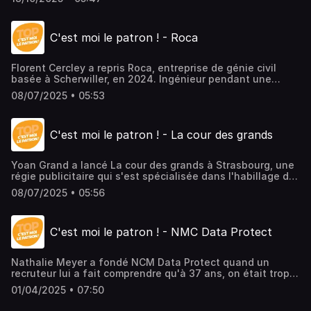
communication. Un univers qui demande des
compétences de pointe. Immersive Element peut ainsi
proposer du mapping sur des bâtiments, tout en
C'est moi le patron ! - Roca
imaginant les scénographies selon les endroits. La
promesse d'un univers visuel fort. Immersive Element est
l'un des lauréats du Réseau Entreprendre Alsace,
Florent Cercley a repris Roca, entreprise de génie civil
partenaire de ce podcast.> Podcast à retrouver en vidéo
basée à Scherwiller, en 2024. Ingénieur pendant une
ici
douzaine d'années, Florent attendait qu'une opportunité
08/07/2025 • 05:53
se présente pour basculer dans la peau d'un dirigeant.
Une belle aventure rendue possible par
l'accompagnement du Réseau Entreprendre Alsace.>
C'est moi le patron ! - La cour des grands
L'épisode en vidéo ici
Yoan Grand a lancé La cour des grands à Strasbourg, une
régie publicitaire qui s'est spécialisée dans l'habillage de
vélo cargo. L'entreprise s'adresse en priorité aux acteurs
08/07/2025 • 05:56
locaux en recherche de visibilité, du commerce comme de
la culture, et permet aux services de livraison de
rentabiliser davantage leur activité.> L'épisode en vidéo
C'est moi le patron ! - NMC Data Protect
ici
Nathalie Meyer a fondé NCM Data Protect quand un
recruteur lui a fait comprendre qu'à 37 ans, on était trop
"mature". Nathalie a alors dû "se faire confiance" et oser
01/04/2025 • 07:50
l'entreprenariat plutôt que se morfondre. Elle a fondé
NMC Data Protect pour mettre à jour les RGPD (protection