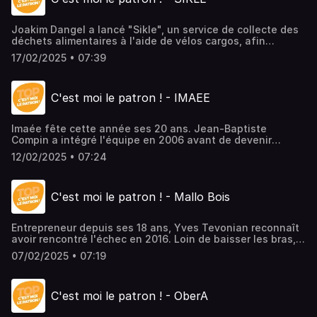
Joakim Dangel a lancé "Sikle", un service de collecte des
déchets alimentaires à l'aide de vélos cargos, afin
d'alimenter en compost les installations d'agriculture
17/02/2025 • 07:39
urbaine. Depuis le lancement, Sikle a collecté 1.7 million
de kilos de déchets organiques, soit 500 tonnes de
compost.> L'épisode en vidéo ici
C'est moi le patron ! - IMAEE
Imaée fête cette année ses 20 ans. Jean-Baptiste
Compin a intégré l'équipe en 2006 avant de devenir
associé en 2009. Imaée s'occupe de toutes les questions
12/02/2025 • 07:24
liées à l'énergie : isolation, chauffage, électricité... Le
bureau d'études d'audit énergétique cherche à répondre
à cette question pleine de bon sens : comment isoler un
C'est moi le patron ! - Mallo Bois
bâtiment pour le rendre performant et confortable ?>
L'épisode en vidéo ici
Entrepreneur depuis ses 18 ans, Yves Tevonian reconnaît
avoir rencontré l'échec en 2016. Loin de baisser les bras, il
a replongé avec l'aide de Réseau Entreprendre Alsace et
07/02/2025 • 07:19
repris Mallo Bois, une scierie alsacienne spécialisée dans
le frêne et le chêne, avec un approvisionnement local.
C'est aujourd'hui la 2e scierie du Bas-Rhin, avec 12.000m3
C'est moi le patron ! - OberA
de matière traités chaque année, et 85% du CA réalisé à
l'export.> L'épisode en vidéo ici