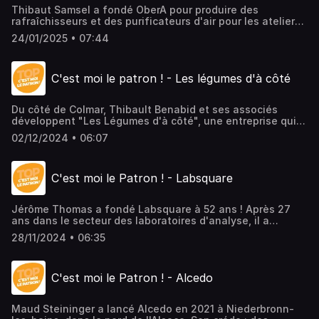
Thibaut Samsel a fondé OberA pour produire des
rafraîchisseurs et des purificateurs d'air pour les ateliers
et les entrepôts en particulier. Une alternative technique
24/01/2025 • 07:44
bas carbone par rapport à une climatisation "normale",
puisqu'elle n'utilise pas de fluide, et qu'elle consomme 10
fois moins d'énergie, en se basant sur le principe de
C'est moi le patron ! - Les légumes d'à côté
l'évaporation d'eau.< L'épisode en vidéo ici >
Du côté de Colmar, Thibault Benabid et ses associés
développent "Les Légumes d'à côté", une entreprise qui a
pour but de simplifier la vie des restaurants (ainsi que la
02/12/2024 • 06:07
restauration collective) en fournissant des légumes frais,
locaux, déjà épluchés et prêts à l'emploi. Pour l'instant, la
pomme de terre est reine, mais les Alsaciens envisagent
C'est moi le Patron ! - Labsquare
de fournir d'autres légumes à l'avenir.> L'épisode en vidéo
ici <
Jérôme Thomas a fondé Labsquare à 52 ans ! Après 27
ans dans le secteur des laboratoires d'analyse, il a
identifié un besoin de ces labos et imaginé une sorte de
28/11/2024 • 06:35
plateforme qui favorise le réemploi des équipements et
des consommables. Son idée : remettre sur le marché les
stocks des uns pour alimenter les autres.> L'épisode en
C'est moi le Patron ! - Alcedo
vidéo ici
Maud Steininger a lancé Alcedo en 2021 à Niederbronn-