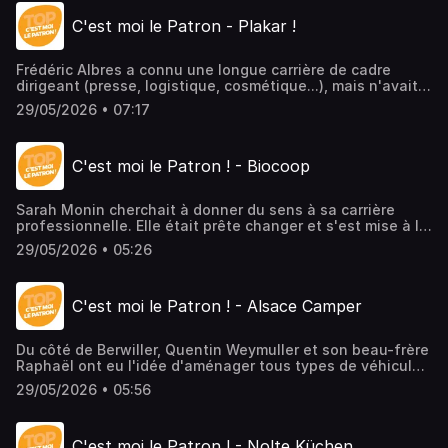
entreprise qui sait s'adapter, et qu'on découvre dans
C'est moi le Patron - Plakar !
notre podcast C'est moi le Patron, en partenariat avec le
Réseau Entreprendre Alsace.> Episode en vidéo ici
Frédéric Albres a connu une longue carrière de cadre
dirigeant (presse, logistique, cosmétique...), mais n'avait
jamais passé le pas de l'entrepreneuriat. Il cherchait ce
29/05/2026 • 07:17
"petit truc en plus", et a eu un coup de foudre pour Plakar,
une entreprise "bien organisée", spécialisée en
menuiserie sur mesure depuis plus de 35 ans en Alsace.>
C'est moi le Patron ! - Biocoop
Episode en vidéo ici
Sarah Monin cherchait à donner du sens à sa carrière
professionnelle. Elle était prête changer et s'est mise à la
recherche d'un projet qui pourrait "l'animer". C'est ainsi
29/05/2026 • 05:26
qu'elle a repris le magasin Biocoop de Colmar. Un plaisir,
même si "le bio, ça reste un combat".> Episode en vidéo
ici
C'est moi le Patron ! - Alsace Camper
Du côté de Berwiller, Quentin Weymuller et son beau-frère
Raphaël ont eu l'idée d'aménager tous types de véhicules
de loisir : vans, fourgonnettes... N'importe quel véhicule
29/05/2026 • 05:56
peut être transformer en fonction des besoins du client,
avec au bout une homologation assurée pour prendre la
route et partir en road-trip.C'est l'une des belles histoires
C'est moi le Patron ! - Nolte Küchen
de notre podcast C'est moi le Patron, qui met en avant les