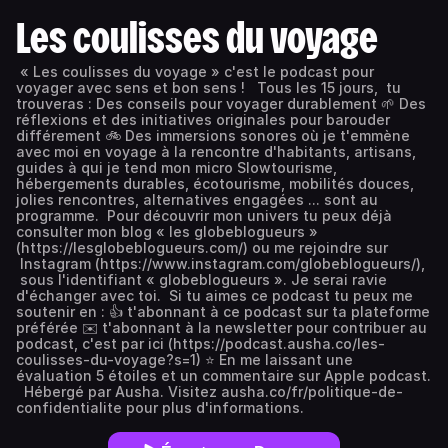
Les coulisses du voyage
« Les coulisses du voyage » c'est le podcast pour
voyager avec sens et bon sens ! Tous les 15 jours, tu
trouveras : Des conseils pour voyager durablement 🌱 Des
réflexions et des initiatives originales pour barouder
différement 🚲 Des immersions sonores où je t'emmène
avec moi en voyage à la rencontre d'habitants, artisans,
guides à qui je tend mon micro Slowtourisme,
hébergements durables, écotourisme, mobilités douces,
jolies rencontres, alternatives engagées ... sont au
programme. Pour découvrir mon univers tu peux déjà
consulter mon blog « les globeblogueurs »
(https://lesglobeblogueurs.com/) ou me rejoindre sur
Instagram (https://www.instagram.com/globeblogueurs/),
sous l'identifiant « globeblogueurs ». Je serai ravie
d'échanger avec toi. Si tu aimes ce podcast tu peux me
soutenir en : 👍 t'abonnant à ce podcast sur ta plateforme
préférée ✉️ t'abonnant à la newsletter pour contribuer au
podcast, c'est par ici (https://podcast.ausha.co/les-
coulisses-du-voyage?s=1) ⭐ En me laissant une
évaluation 5 étoiles et un commentaire sur Apple podcast.
Hébergé par Ausha. Visitez ausha.co/fr/politique-de-
confidentialite pour plus d'informations.