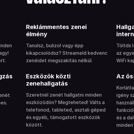
Reklámmentes zenei
Hallg
élmény
inter
inden
Tanulsz, bulizol vagy épp
Töltds 
agy!
kikapcsolódsz? Streameld kedvenc
az egye
rt.
zenéidet megszakítás nélkül.
WiFi ka
gzás
Eszközök közti
Az ös
zenehallgatás
Korlátl
Szeretnél zenét hallgatni minden
enét
igény s
eszközödön? Megteheted! Válts a
mes.
használ
telefonod, tableted, asztali géped
funkció
és egyéb, támogatott eszközök
és a da
között.
minden