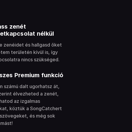
ass zenét
netkapcsolat nélkül
le zenéidet és hallgasd őket
tem területén kívül is, így
pcsolatra nincs szükséged.
szes Premium funkció
an számú dalt ugorhatsz át,
zerint élvezheted a zenét,
hatod az izgalmas
kat, köztük a SongCatchert
lszövegeket, és még sok
 mást!