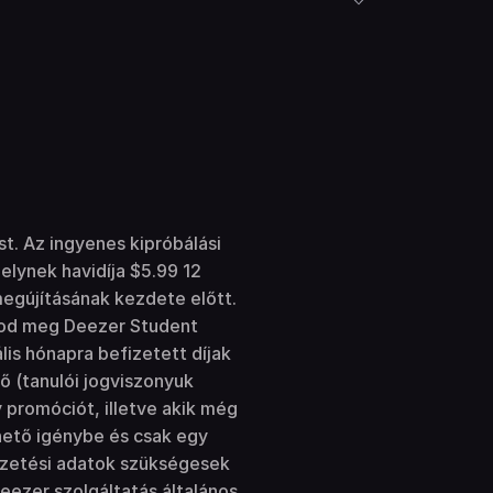
st. Az ingyenes kipróbálási
elynek havidíja $5.99 12
egújításának kezdete előtt.
ítod meg Deezer Student
is hónapra befizetett díjak
ő (tanulói jogviszonyuk
 promóciót, illetve akik még
hető igénybe és csak egy
fizetési adatok szükségesek
eezer szolgáltatás általános