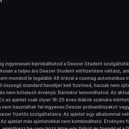
?
pig ingyenesen kipróbálhatod a Deezer Student szolgáltatá
usan a teljes árú Deezer Student előfizetésre váltasz, am
nem mondod le legalább 48 órával a csomag automatikus m
9 összegű standard havidíjat kell fizetned, hacsak nem új
tés nem kötelező érvényű. Bármikor lemondhatod. Az aktuál
Ez az ajánlat csak olyan 18-25 éves diákok számára elérhet
a nem használtak fel ingyenes Deezer próbaidőszakot vagy
eezer fizetős szolgáltatásra. Az ajánlat egy alkalommal ve
Az ajánlat más ajánlatokkal nem kombinálható. Érvényes 
, jelentkezz be vagy hozz létre egy fiókot és fogadd el a D