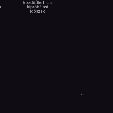
kezdődhet is a
a
kipróbálási
időszak