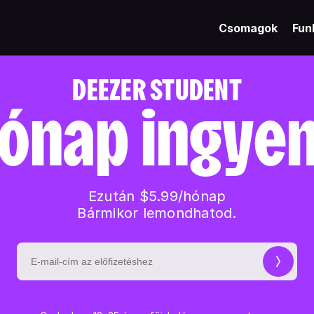
Csomagok
Fun
DEEZER STUDENT
hónap ingye
Ezután $5.99/hónap
Bármikor lemondhatod.