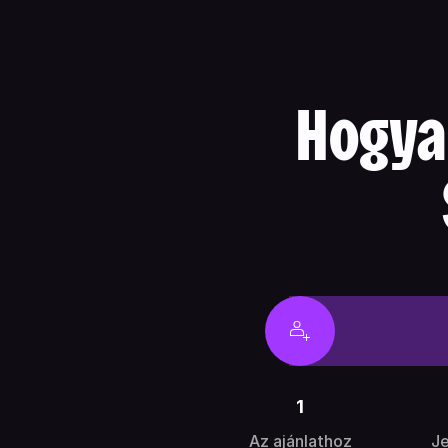
Hogyan
1
Az ajánlathoz
Je