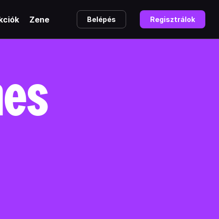
kciók
Zene
Belépés
Regisztrálok
nes