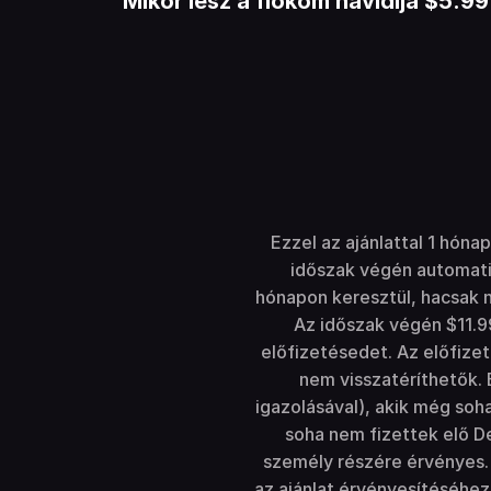
Mikor lesz a fiókom havidíja $5.99
Ezzel az ajánlattal 1 hóna
időszak végén automatik
hónapon keresztül, hacsak 
Az időszak végén $11.9
előfizetésedet. Az előfize
nem visszatéríthetők. 
igazolásával), akik még soh
soha nem fizettek elő D
személy részére érvényes. 
az ajánlat érvényesítéséhez