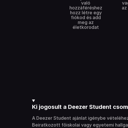
való
va
hozzáféréshez
az
hozz létre egy
fiókod és add
meg az
életkorodat
Ki jogosult a Deezer Student cso
A Deezer Student ajánlat igénybe vételéhe
Beiratkozott főiskolai vagy egyetemi hallgat