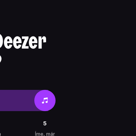
 Deezer
?
5
a
Íme, már