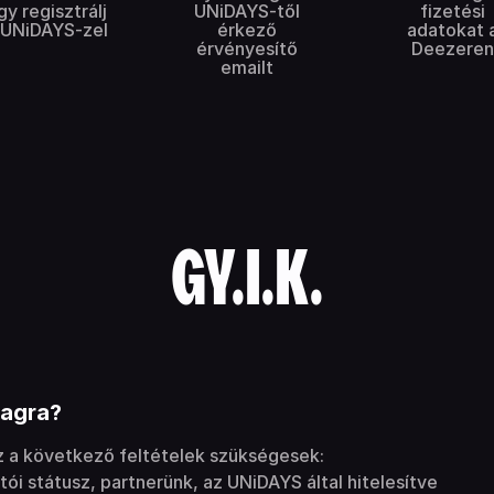
gy regisztrálj
UNiDAYS-től
fizetési
 UNiDAYS-zel
érkező
adatokat 
érvényesítő
Deezeren
emailt
GY.I.K.
magra?
z a következő feltételek szükségesek:
ói státusz, partnerünk, az UNiDAYS által hitelesítve