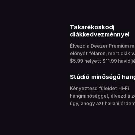
Takarékoskodj
diákkedvezménnyel
Élvezd a Deezer Premium m
előnyét féláron, mert diák v
$5.99 helyett $11.99 havidíjé
Stúdió minőségű han
Kényeztesd füleidet Hi-Fi
hangminőséggel, élvezd a z
úgy, ahogy azt hallani érde