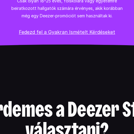
Csak olyan 18–25 éves, főiskolára vagy egyetemre
beiratkozott hallgatók számára érvényes, akik korábban
még egy Deezer-promóciót sem használtak ki.
Fedezd fel a Gyakran Ismételt Kérdéseket
rdemes a Deezer S
választani?