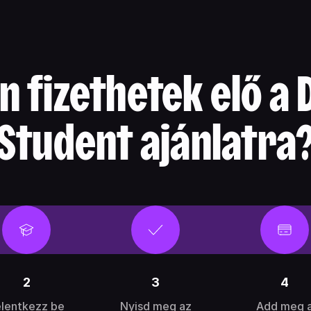
 fizethetek elő a
Student ajánlatra
2
3
4
lentkezz be
Nyisd meg az
Add meg 