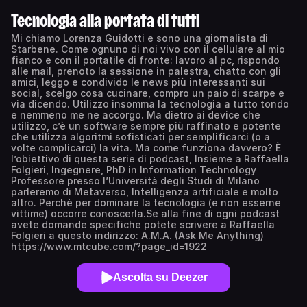
Tecnologia alla portata di tutti
Mi chiamo Lorenza Guidotti e sono una giornalista di
Starbene. Come ognuno di noi vivo con il cellulare al mio
fianco e con il portatile di fronte: lavoro al pc, rispondo
alle mail, prenoto la sessione in palestra, chatto con gli
amici, leggo e condivido le news più interessanti sui
social, scelgo cosa cucinare, compro un paio di scarpe e
via dicendo. Utilizzo insomma la tecnologia a tutto tondo
e nemmeno me ne accorgo. Ma dietro ai device che
utilizzo, c’è un software sempre più raffinato e potente
che utilizza algoritmi sofisticati per semplificarci (o a
volte complicarci) la vita. Ma come funziona davvero? È
l’obiettivo di questa serie di podcast, Insieme a Raffaella
Folgieri, Ingegnere, PhD in Information Technology
Professore presso l’Università degli Studi di Milano
parleremo di Metaverso, Intelligenza artificiale e molto
altro. Perchè per dominare la tecnologia (e non esserne
vittime) occorre conoscerla.Se alla fine di ogni podcast
avete domande specifiche potete scrivere a Raffaella
Folgieri a questo indirizzo: A.M.A. (Ask Me Anything)
https://www.mtcube.com/?page_id=1922
Ascolta su Deezer