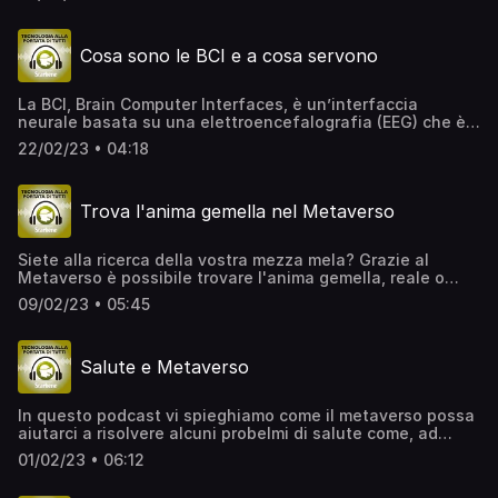
molto utile. In questo podcast vi diamo qualche
interessante suggerimento.www.starbene.it
Cosa sono le BCI e a cosa servono
La BCI, Brain Computer Interfaces, è un’interfaccia
neurale basata su una elettroencefalografia (EEG) che è
in grado di far comunicare, attraverso appositi elettrodi, il
22/02/23 • 04:18
Sistema Nervoso Centrale (SNC) con una periferica
esterna. Oggi vi spieghiamo alcuni interssanti
utilizzi.www.starbene.it
Trova l'anima gemella nel Metaverso
Siete alla ricerca della vostra mezza mela? Grazie al
Metaverso è possibile trovare l'anima gemella, reale o
virtuale. A voi la scelta!www.starbene.it
09/02/23 • 05:45
Salute e Metaverso
In questo podcast vi spieghiamo come il metaverso possa
aiutarci a risolvere alcuni probelmi di salute come, ad
esempio, la bulimia.www.starbene.it
01/02/23 • 06:12