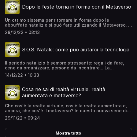
Dopo le feste torna in forma con il Metaverso
Un ottimo sistema per ritornare in forma dopo le
abbuffate natalizie si può fare utilizzando il Metaverso. In
questo podcast vi diamo alcuni suggerimenti utili e il
28/12/22 • 08:13
nome di qualche App da utilizzare.www.starbene.it
S.O.S. Natale: come può aiutarci la tecnologia
Il periodo natalizio è sempre stressante: regali da fare,
cene da organizzare, persone da incontrare... La
tecnologia, però, può darci una mano. Oggi, in questo
14/12/22 • 10:33
podcast, vi raccontiamo come gli strumenti a nostra
disposizione ci possono aiutare e ci possono far vivere
più sereni.www.starbene.it
Cosa ne sai di realtà virtuale, realtà
aumentata e metaverso?
Che cos'è la realtà virtuale, cos'è la realta aumentata e,
ancora, che cos'è il metaverso? In questa nuova serie di
podcast, esploreremo insieme questo nuovo mondo
29/11/22 • 09:24
sempre più vicino a noi.www.starbene.it
Mostra tutto