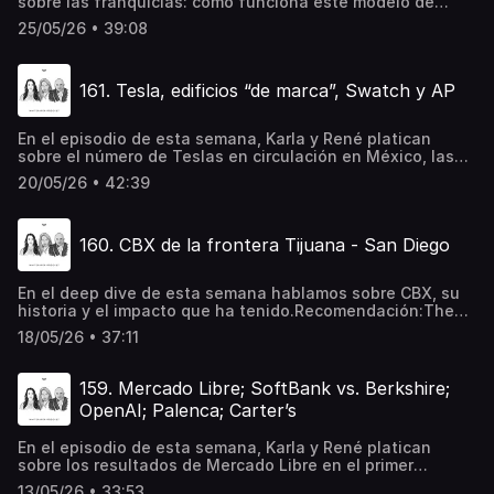
sobre las franquicias: cómo funciona este modelo de
en Spotify⁠Descubre cómo fortalecer tu estrategia en
negocio, qué tan grande es la industria y qué tan rentable
empresas.hsbc.com.mx Recomendaciones:A Personal
25/05/26 • 39:08
puede ser tener una
Pivot
franquicia.Recomendaciones:YesteryearStreetwise:
Getting To and Through Goldman Sachs Aeroméxico es la
161. Tesla, edificios “de marca”, Swatch y AP
aerolínea más puntual del mundo por segundo año
consecutivo, de acuerdo con CIRIUM. Conoce más
En el episodio de esta semana, Karla y René platican
sobre el número de Teslas en circulación en México, las
branded residences en Miami y el reloj que lanzó Swatch
20/05/26 • 42:39
en colaboración con Audemars Piguet.10:35 - Tesla25:11 -
edificios “de marca”30:20 - Swatch y APCompra tu gorra o
ilustraciones de Whitepaper aquí⁠Escucha nuestro
160. CBX de la frontera Tijuana - San Diego
newsletter diario "Whitepaper Hoy" en Spotify⁠Descubre
cómo fortalecer tu estrategia en empresas.hsbc.com.mx
En el deep dive de esta semana hablamos sobre CBX, su
historia y el impacto que ha tenido.Recomendación:The
Resurrection of Michael JacksonCompra tu gorra o
18/05/26 • 37:11
ilustraciones de Whitepaper aquí⁠Escucha nuestro
newsletter diario "Whitepaper Hoy" en Spotify⁠
159. Mercado Libre; SoftBank vs. Berkshire;
OpenAI; Palenca; Carter’s
En el episodio de esta semana, Karla y René platican
sobre los resultados de Mercado Libre en el primer
trimestre del año; también analizan cómo los balances de
13/05/26 • 33:53