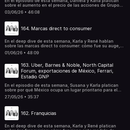
En el episodio de esta semana, Daniela y Karla platican
"Whitepaper Hoy" en SpotifyRecomendaciones:The Typo
sobre el aumento en el precio de las acciones de Grupo
Vibe ShiftAI’s $400 Billion Test Is About To Begin
México; la entrada de Grupo Galería al mercado español;
03/06/26 • 46:08
el golf; la historia de Danny Go!; y la entrevista con
Christoph Schweizer.03:50 - Grupo México06:40 - Grupo
Galería12:22 - Golf21:15 - Danny Go!30:51 - Christoph
164. Marcas direct to consumer
SchweizerCompra tu gorra o ilustraciones de Whitepaper
aquí⁠Escucha nuestro newsletter diario "Whitepaper Hoy"
en Spotify⁠Recomendación:PAY ATTENTION: jonathan
En el deep dive de esta semana, Karla y René hablan
Haidt
sobre las marcas direct to consumer: cómo fue su auge,
las razones de su caída y cuál es su situación actual en
01/06/26 • 48:09
México.Aeroméxico es la aerolínea más puntual del
mundo por segundo año consecutivo, de acuerdo con
CIRIUM. Conoce más Compra tu gorra o ilustraciones de
163. Uber, Barnes & Noble, North Capital
Whitepaper aquí⁠Escucha nuestro newsletter diario
Forum, exportaciones de México, Ferrari,
"Whitepaper Hoy" en Spotify⁠Recomendaciones:Presumed
Estadio GNP
Guilty
En el episodio de esta semana, Susana y Karla platican
sobre por qué México ocupa un lugar prioritario para el
negocio publicitario de Uber; el crecimiento de las
27/05/26 • 35:37
exportaciones de México; el recinto que registró la mayor
cantidad de boletos vendidos a nivel global; “Luce”, el
nuevo modelo de Ferrari, y más.06:36 - Uber10:48 -
162. Franquicias
exportaciones de México13:56 - Ferrari16:41 - Barnes &
Noble21:24 - North Capital Forum23:50 - Estadio
GNPCompra tu gorra o ilustraciones de Whitepaper
En el deep dive de esta semana, Karla y René platican
aquí⁠Escucha nuestro newsletter diario "Whitepaper Hoy"