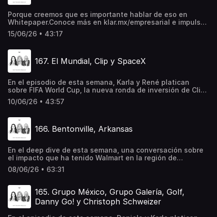
newsletter diario "Whitepaper Hoy" en Spotify⁠58.
Arquitectura de los Negocios: los fondos de Venture
Porque creemos que es importante hablar de eso en
Capital.
Whitepaper.Conoce más en klar.mx/empresarial e impulsa
el crecimiento de tu empresa.Compra tu gorra o
15/06/26 • 43:17
ilustraciones de Whitepaper aquí⁠Escucha nuestro
newsletter diario "Whitepaper Hoy" en
Spotify⁠Recomendacion:Watch Margo's Got Money
167. El Mundial, Clip y SpaceX
Troubles
En el episodio de esta semana, Karla y René platican
sobre FIFA World Cup, la nueva ronda de inversión de Clip
y el posible impacto económico de una futura oferta
10/06/26 • 43:57
pública inicial (IPO) de SpaceX.Compra tu gorra o
ilustraciones de Whitepaper aquí⁠Escucha nuestro
newsletter diario "Whitepaper Hoy" en
166. Bentonville, Arkansas
Spotify⁠Recomendaciones:⁠Película México 86⁠ en
NetflixPara el seminario pueden enviar correo a:
Pablosdl06@gmail.com
En el deep dive de esta semana, una conversación sobre
el impacto que ha tenido Walmart en la región de
Arkansas en donde están sus headquarters, sobre su más
08/06/26 • 63:31
reciente asamblea de accionistas, y también acerca de
cómo utilizan su “Associates Week” para proteger su
cultura.Aeroméxico es la aerolínea más puntual del mundo
165. Grupo México, Grupo Galería, Golf,
por segundo año consecutivo, de acuerdo con CIRIUM.
Danny Go! y Christoph Schweizer
Conoce másCompra tu gorra o ilustraciones de
Whitepaper aquí⁠Escucha nuestro newsletter diario