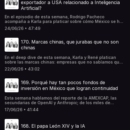
exportador a USA relacionado a Inteligencia
Artificial?
En el episodio de esta semana, Rodrigo Pacheco
acompaña a Karla para platicar sobre cómo México se ha
convertido en un proveedor relevante para la industria de
24/06/26 • 47:49
los data centers; la alianza de Procter & Gamble con
Albertsons para lanzar una serie de drama y comedia; y el
papel de la siguiente generación en los family
170. Marcas chinas, que jurabas que no son
offices.Encuentra a Rodrigo Pacheco en : Rodcast, con
chinas
Rodrigo PachecoCompra tu gorra o ilustraciones de
Whitepaper aquí⁠Escucha nuestro newsletter diario
En el deep dive de esta semana, Karla y René platican
"Whitepaper Hoy" en Spotify⁠Recomendaciones:One Hell
sobre las marcas chinas: empresas que no sabíamos que
of a Gamble: Khrushchev, Castro, and Kennedy, 1958-
eran de origen chino y marcas internacionales que están
1964Nuclear War: A ScenarioPelícula: Hail MaryUkraine is
22/06/26 • 43:02
controladas por capital chino.Compra tu gorra o
furious with Elon Musk for thwarting an attack on
ilustraciones de Whitepaper aquí⁠Escucha nuestro
Russia's navyElon Musk Confirms Ancient Concerns About
newsletter diario "Whitepaper Hoy" en Spotify⁠Aeroméxico
the Superrich
169. Porqué hay tan pocos fondos de
es la aerolínea más puntual del mundo por segundo año
inversión en México que logran continuidad
consecutivo, de acuerdo con CIRIUM. Conoce
másRecomendación:Bill Gates Spent Years Crafting His
Esta semana hablamos del reporte de la AMEXCAP, las
Image. Now It's Cracking.
secundarias de OpenAI y Anthropic; de los miles de
“cursos” sobre AI; de Santa Clara; y la presencia de
17/06/26 • 41:44
Tendam en México.Aeroméxico es la aerolínea más
puntual del mundo por segundo año consecutivo, de
acuerdo con CIRIUM. Conoce más Compra tu gorra o
168. El papa León XIV y la IA
ilustraciones de Whitepaper aquí⁠Escucha nuestro