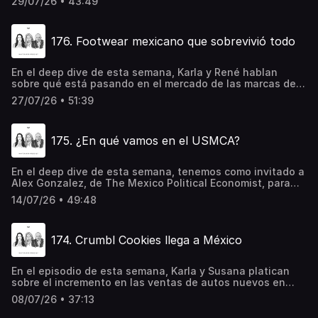
29/07/26 • 43:49
de Moncler; el repunte en la construcción de
infraestructura inmobiliaria para IA en Estados Unidos; y
el Tour de France.
176. Footwear mexicano que sobrevivió todo
En el deep dive de esta semana, Karla y René hablan
sobre qué está pasando en el mercado de las marcas de
tenis, un segmento que durante años —e incluso hasta
27/07/26 • 51:39
hace poco— estuvo dominado por una sola
marca.RecomendacionesIn the Woods: A truly stunning
thriller and psychological mystery from one of our
175. ¿En qué vamos en el USMCA?
greatest living crime writers (Dublin Murder Squad series
Book 1) The Likeness (Dublin Murder Squad, Book 2)The
Mad Wife
En el deep dive de esta semana, tenemos como invitado a
Alex Gonzalez, de The Mexico Political Economist, para
platicar sobre la situación actual del United States–
14/07/26 • 49:48
Mexico–Canada Agreement (USMCA/T-MEC) y las
implicaciones que este proceso tiene para la economía de
México y la región.Aeroméxico es la aerolínea más
174. Crumbl Cookies llega a México
puntual del mundo por segundo año consecutivo, de
acuerdo con CIRIUM. Conoce más
Recomendaciones:RevolutionsThe Mexico Political
En el episodio de esta semana, Karla y Susana platican
Economist
sobre el incremento en las ventas de autos nuevos en
México; el modelo de negocio de la Thermomix; la llegada
08/07/26 • 37:13
de Crumbl Cookies a México; y la adquisición de Círculo de
Crédito por parte de Equifax.RecomendaciónWhitepaper