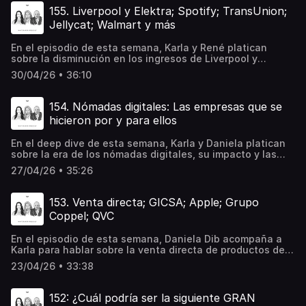
EmpireCompra tu gorra o ilustraciones de Whitepaper
155. Liverpool y Elektra; Spotify; TransUnion;
aquí⁠Escucha nuestro newsletter diario "Whitepaper Hoy"
Jellycat; Walmart y más
en Spotify⁠
En el episodio de esta semana, Karla y René platican
sobre la disminución en los ingresos de Liverpool y
Elektra; las regalías que pagó Spotify a artistas
30/04/26 • 36:10
mexicanos; la adquisición de TransUnion México por parte
de TransUnion; y el fenómeno global de Jellycat, entre
otros temas.09:40 - Liverpool y Elektra13:29 -
154. Nómadas digitales: Las empresas que se
Spotify20:26 - TransUnion23:28 - Jellycat27:08 -
hicieron por y para ellos
WalmartAeroméxico es la aerolínea más puntual del
mundo por segundo año consecutivo, de acuerdo con
En el deep dive de esta semana, Karla y Daniela platican
CIRIUM. Conoce más Compra tu gorra o ilustraciones de
sobre la era de los nómadas digitales, su impacto y las
Whitepaper aquí⁠Escucha nuestro newsletter diario
oportunidades que han generado.Compra tu gorra o
"Whitepaper Hoy" en Spotify⁠
27/04/26 • 35:26
ilustraciones de Whitepaper aquí⁠Escucha nuestro
newsletter diario "Whitepaper Hoy" en Spotify⁠
153. Venta directa; GICSA; Apple; Grupo
Coppel; QVC
En el episodio de esta semana, Daniela Dib acompaña a
Karla para hablar sobre la venta directa de productos de
alto precio, el desliste de GICSA, quién podría reemplazar
23/04/26 • 33:38
a Tim Cook como CEO de Apple y la compra de prendas
hechas en México el año pasado por parte de Grupo
Coppel.Compra tu gorra o ilustraciones de Whitepaper
152: ¿Cuál podría ser la siguiente GRAN
aquí⁠Escucha nuestro newsletter diario "Whitepaper Hoy"