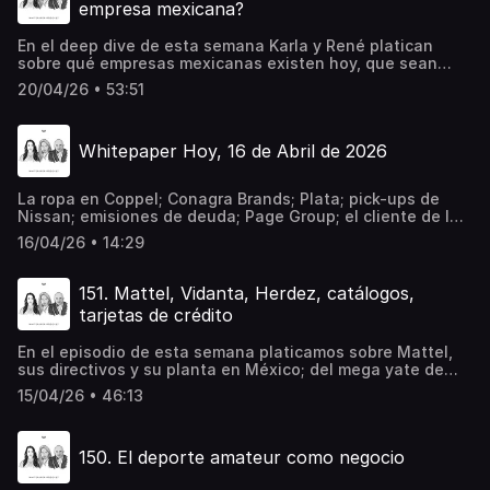
empresa mexicana?
en Spotify⁠
En el deep dive de esta semana Karla y René platican
sobre qué empresas mexicanas existen hoy, que sean
grandes y el día de mañana puedan llegar a valer más de
20/04/26 • 53:51
$30,000 millones de dólares.Recomendación:⁠Great
Moments in American Advertising History⁠Aeroméxico es la
aerolínea más puntual del mundo por segundo año
Whitepaper Hoy, 16 de Abril de 2026
consecutivo, de acuerdo con CIRIUM. Conoce más Prueba
Whitepaper 30 días gratisCompra tu gorra o ilustraciones
de Whitepaper aquí⁠Escucha nuestro newsletter diario
La ropa en Coppel; Conagra Brands; Plata; pick-ups de
"Whitepaper Hoy" en Spotify⁠
Nissan; emisiones de deuda; Page Group; el cliente de las
Cyber; Hertha Metals; AI y fast food; la situación en Aston
16/04/26 • 14:29
Martin; el pivot de Allbirdssuscríbete en
https://access.whitepaper.mx/
151. Mattel, Vidanta, Herdez, catálogos,
tarjetas de crédito
En el episodio de esta semana platicamos sobre Mattel,
sus directivos y su planta en México; del mega yate de
Vidanta; del joint venture entre Froneri y Herdez; de cómo
15/04/26 • 46:13
las marcas de lujo están regresando a imprimir catálogos;
y del crecimiento en la colocación de tarjetas de
crédito.Prueba Whitepaper 30 días gratisCompra tu gorra
150. El deporte amateur como negocio
o ilustraciones de Whitepaper aquí⁠Escucha nuestro
newsletter diario "Whitepaper Hoy" en Spotify⁠