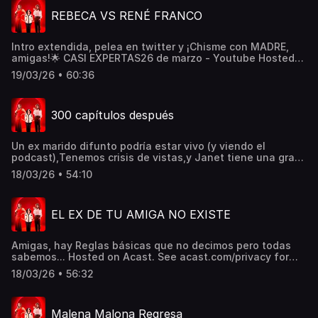
REBECA VS RENÉ FRANCO
Intro extendida, pelea en twitter y ¡Chisme con MADRE,
amigas!🌟 CASI EXPERTAS26 de marzo - Youtube Hosted
on Acast. See acast.com/privacy for more information.
19/03/26 • 60:36
300 capítulos después
Un ex marido difunto podría estar vivo (y viendo el
podcast),Tenemos crisis de vistas,y Janet tiene una gran
sorpresa.¡GRACIAS por estos 300 episodios, ami-ami-
18/03/26 • 54:10
amigas! Hosted on Acast. See acast.com/privacy for more
information.
EL EX DE TU AMIGA NO EXISTE
Amigas, hay Reglas básicas que no decimos pero todas
sabemos... Hosted on Acast. See acast.com/privacy for
more information.
18/03/26 • 56:32
Malena Malona Regresa