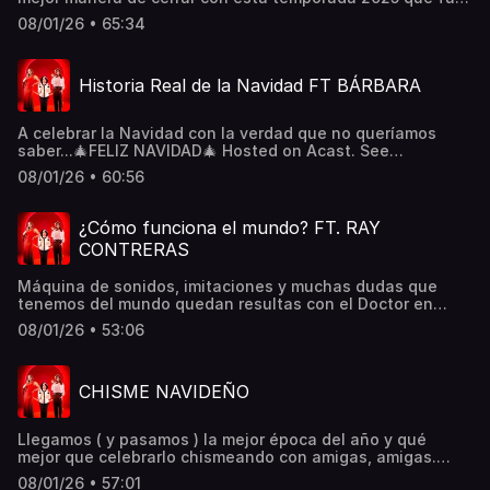
MADRISIMA. Vamos juntas al siguiente año, AMIGAS. ¡Feliz
08/01/26 • 65:34
año 2026! Hosted on Acast. See acast.com/privacy for
more information.
Historia Real de la Navidad FT BÁRBARA
A celebrar la Navidad con la verdad que no queríamos
saber...🎄FELIZ NAVIDAD🎄 Hosted on Acast. See
acast.com/privacy for more information.
08/01/26 • 60:56
¿Cómo funciona el mundo? FT. RAY
CONTRERAS
Máquina de sonidos, imitaciones y muchas dudas que
tenemos del mundo quedan resultas con el Doctor en
ciencias RAY CONTRERAS... Hosted on Acast. See
08/01/26 • 53:06
acast.com/privacy for more information.
CHISME NAVIDEÑO
Llegamos ( y pasamos ) la mejor época del año y qué
mejor que celebrarlo chismeando con amigas, amigas.
Hosted on Acast. See acast.com/privacy for more
08/01/26 • 57:01