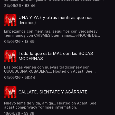
Hosted on Acast. See acast.com/privacy for more
24/06/26 • 63:46
information.
UNA Y YA ( y otras mentiras que nos
decimos)
Empezamos con mentiras, seguimos con verdadesy
terminamos con CHISMES buenísimos...✨NOCHE DE
JUEGOS - ÚLTIMOS Boletos en Ticketmaster Hosted on
04/05/26 • 18:49
Acast. See acast.com/privacy for more information.
Todo lo que está MAL con las BODAS
MODERNAS
Las bodas vienen con nuevas tradicionesy son
UUUUUUUNA ROBADERA.... Hosted on Acast. See
acast.com/privacy for more information.
04/05/26 • 58:44
CÁLLATE, SIÉNTATE Y AGÁRRATE
Nuevo lema de vida, amiga... Hosted on Acast. See
acast.com/privacy for more information.
16/04/26 • 53:39