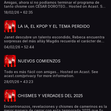
Amigas, ahora sí no podíamos terminar el programa de
tanto chisme con CÉSAR DOROTEO... Hosted on Acast. See
acast.com/privacy for more information.
18/02/26 • 62:35
LA IA, EL KPOP Y EL TEMA PERDIDO
Janet descubre un talento escondido, Rebeca encuentra
sorpresas del más alláy Magdis recuerda el carácter de
Malena... Hosted on Acast. See acast.com/privacy for
04/02/26 • 52:44
more information.
NUEVOS COMIENZOS
Todo es más fácil con amigas... Hosted on Acast. See
acast.com/privacy for more information.
28/01/26 • 43:23
CHISMES Y VERDADES DEL 2025
Encontronazos, revelaciones y chismes de camerinos es la
mejor manera de cerrar con esta temporada 2025 que fue: