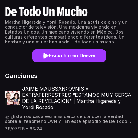
De Todo Un Mucho
Martha Higareda y Yordi Rosado. Una actriz de cine y un
conductor de televisión. Una mexicana viviendo en
Estados Unidos. Un mexicano viviendo en México. Dos
culturas diferentes compartiendo diferentes ideas. Un
hombre y una mujer hablando... de todo un mucho.
Escuchar en Deezer
Canciones
JAIME MAUSSAN: OVNIS y
EXTRATERRESTRES “ESTAMOS MUY CERCA
DE LA REVELACIÓN” | Martha Higareda y
Yordi Rosado
🛸 ¿Estamos cada vez más cerca de conocer la verdad
sobre el fenómeno OVNI? En este episodio de De Todo
Un Mucho, Martha Higareda y Yordi Rosado reciben al
29/07/26 • 63:24
gran y mejor experto en estos temas Jaime Maussan para
hablar sobre los últimos avistamientos, la información que