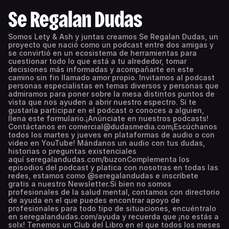
Se Regalan Dudas
Somos Lety & Ash y juntas creamos Se Regalan Dudas, un
proyecto que nació como un podcast entre dos amigas y
se convirtió en un ecosistema de herramientas para
cuestionar todo lo que está a tu alrededor, tomar
decisiones más informadas y acompañarte en este
camino sin fin llamado amor propio. Invitamos al podcast
personas especialistas en temas diversos y personas que
admiramos para poner sobre la mesa distintos puntos de
vista que nos ayuden a abrir nuestro espectro. Si te
gustaría participar en el podcast o conoces a alguien,
llena este formulario.¡Anúnciate en nuestros podcasts!
Contáctanos en comercial@dudasmedia.com¡Escúchanos
todos los martes y jueves en plataformas de audio o con
video en YouTube! Mándanos un audio con tus dudas,
historias o preguntas existenciales
aquí seregalandudas.com/buzonComplementa los
episodios del podcast y platica con nosotras en todas las
redes, estamos como @seregalandudas e inscríbete
gratis a nuestro Newsletter.Si bien no somos
profesionales de la salud mental, contamos con directorio
de ayuda en el que puedes encontrar apoyo de
profesionales para todo tipo de situaciones, encuéntralo
en seregalandudas.com/ayuda y recuerda que ¡no estás a
solx! Tenemos un Club del Libro en el que todos los meses