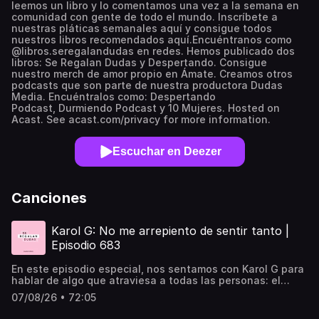
leemos un libro y lo comentamos una vez a la semana en
comunidad con gente de todo el mundo. Inscríbete a
nuestras pláticas semanales aquí y consigue todos
nuestros libros recomendados aquí.Encuéntranos como
@libros.seregalandudas en redes. Hemos publicado dos
libros: Se Regalan Dudas y Despertando. Consigue
nuestro merch de amor propio en Ámate. Creamos otros
podcasts que son parte de nuestra productora Dudas
Media. Encuéntralos como: Despertando
Podcast, Durmiendo Podcast y 10 Mujeres. Hosted on
Acast. See acast.com/privacy for more information.
Escuchar en Deezer
Canciones
Karol G: No me arrepiento de sentir tanto |
Episodio 683
En este episodio especial, nos sentamos con Karol G para
hablar de algo que atraviesa a todas las personas: el
miedo a abrir el corazón después de haber vivido tanto. A
07/08/26 • 72:05
partir del lanzamiento de su nuevo álbum No Me
Arrepiento de Sentir Tanto, Karol nos contó por qué