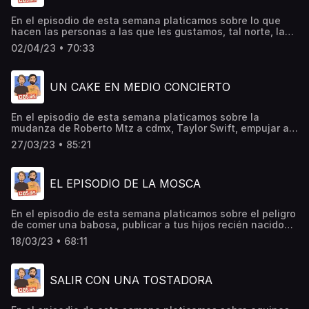
En el episodio de esta semana platicamos sobre lo que
hacen las personas a las que les gustamos, tal norte, la
seguridad de los festivales, el robo de celulares, criticar a
02/04/23 • 70:33
personas por su ingles, el gran chiste de Elon Musk, las
fotos del papa francisco y Donald Trump, Kings League y
muchas cosas más…
UN CAKE EN MEDIO CONCIERTO
En el episodio de esta semana platicamos sobre la
mudanza de Roberto Mtz a cdmx, Taylor Swift, empujar a
personas en conciertos, el detrás de Pokemon mewtwo, el
27/03/23 • 85:21
final de cosas, lo que hacían los niños antes de tener un
iPad, los celulares tontos, el problema del sargazo, la
gentrificacion de Tepito y muchas cosas más…
EL EPISODIO DE LA MOSCA
En el episodio de esta semana platicamos sobre el peligro
de comer una babosa, publicar a tus hijos recién nacidos
en redes sociales, ser influencia, los mosh pits, cuando
18/03/23 • 68:11
alguien se mete a tu propiedad y muchas cosas más…
SALIR CON UNA TOSTADORA