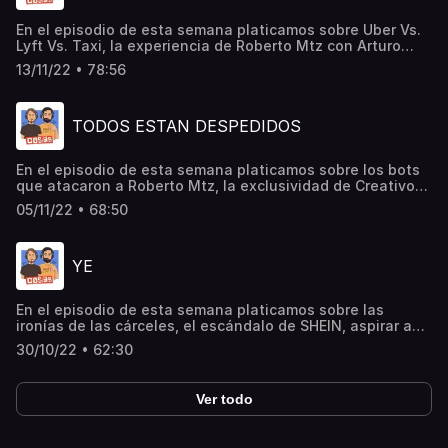
En el episodio de esta semana platicamos sobre Uber Vs.
Lyft Vs. Taxi, la experiencia de Roberto Mtz con Arturo
Zaldivar, el drama de Selena Gómez y Francia Rasia, lo que
13/11/22 • 78:56
distingue a Bad Bunny, la rodilla que se rompió Logan
Paul, cómo se reían del creador de Uber, lo que esta
pasando con el INE, el dinero que esta perdiendo Elon
TODOS ESTAN DESPEDIDOS
Musk y muchas cosas más…
En el episodio de esta semana platicamos sobre los bots
que atacaron a Roberto Mtz, la exclusividad de Creativo
con Amazon Music, subirte a un Tesla, perder un trabajo
05/11/22 • 68:50
por un tweet, la cancelación en Twitter, el chiste que
costó 44mil millones de dólares, cobrar por al verificación
de redes sociales, Elon Musk en Monterrey, estafar
YE
enamorando a mujeres y a hombres y muchas cosas más…
En el episodio de esta semana platicamos sobre las
ironías de las cárceles, el escándalo de SHEIN, aspirar a
tener marcas de lujo, las teorías de conspiración de Kanye
30/10/22 • 62:30
West, por qué cancelaron When We Were Young, la
historia de Natalia Lafourcade y muchas cosas más…
Ver todo