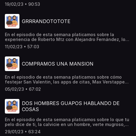
ways to die, el nihilismo, llorar en películas, la
19/02/23 • 90:53
cancelación, Adidas, Kanye west, el medio tiempo de
Rihanna, el regreso de los 90s y muchas cosas más…
GRRRANDOTOTOTE
En el episodio de esta semana platicamos sobre la
experiencia de Roberto Mtz con Alejandro Fernández, lo
que se ha ido perdiendo en esta generación, la comida
11/02/23 • 57:03
chatarra, desayunar cereal, LeBron James, el equipo que
ganará el Super Bowl, cómo hacer CPR y muchas cosas
más…
COMPRAMOS UNA MANSION
En el episodio de esta semana platicamos sobre cómo
festejar San Valentin, las apps de citas, Max Verstappen,
los premios Esland, Mr Beast, el amor, Uber, el super bol,
05/02/23 • 67:02
Rihanna y muchas cosas más…
DOS HOMBRES GUAPOS HABLANDO DE
COSAS
En el episodio de esta semana platicamos sobre lo que tu
pelo dice de ti, la calvicie en un hombre, verte mugroso,
tener Apple Watch, que tu novia gane mas que tu, chat
29/01/23 • 63:24
gbt, Roberto Mtz para presidente de México y muchas