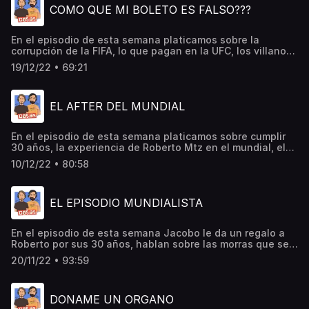
COMO QUE MI BOLETO ES FALSO???
la flor de noche buena, Marcelo Ebrard y muchas cosas
más…
En el episodio de esta semana platicamos sobre la
corrupción de la FIFA, lo que pagan en la UFC, los villanos
de mundial, lo que pagan en el futbol mexicano, el rumor
19/12/22 • 69:21
del ingrediente secreto de Coca Cola, las apariciones de
Jesus, como ganar mucho dinero, tener hijos, el
monopolio de Ticketmaster y muchas cosas más…
EL AFTER DEL MUNDIAL
En el episodio de esta semana platicamos sobre cumplir
30 años, la experiencia de Roberto Mtz en el mundial, el
control mediático en China, lo bueno y lo malo del mundial
10/12/22 • 80:58
de Qatar, la selección mexicana, los problemas de Qatar,
la inteligencia artificial, el miedo a la tecnología, quién
ganará el mundial, y muchas cosas más...
EL EPISODIO MUNDIALISTA
En el episodio de esta semana Jacobo le da un regalo a
Roberto por sus 30 años, hablan sobre las morras que se
van de blanco a las bodas, dan sus predicciones del
20/11/22 • 93:59
mundial, del arbitraje más polémico, lo que paso con la
camisa del mundial de Brasil, los equipos que llegaran a la
final, el logo de la selección mexicana y muchas cosas
DONAME UN ORGANO
más..