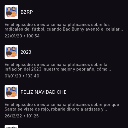
cosas más...
BZRP
En el episodio de esta semana platicamos sobre los
radicales del fútbol, cuando Bad Bunny aventó el celular
de una fan, lo que hacen algunos equipos de futbol, las
22/01/23 • 100:54
marcas que quisiéramos que nos patrocinaran, el caso de
Andrew Tate, la muerte del papa Benedicto XVI, la sesión
de BZRP con Shakira, el creativo con Babo y muchas cosas
2023
más…
En el episodio de esta semana platicamos sobre la
inflación del 2023, nuestro mejor y peor año, cómo
Estados Unidos esta en problemas, lo mejor de nuestro
01/01/23 • 133:40
2022, los juguetes que siempre quisimos, Bardo y Pinocho,
los políticos mexicanos, nunca vas a tener 21 en parís por
el resto de tu vida, los nepo babies, las personas que
FELIZ NAVIDAD CHE
quisiéramos conocer, nuestros aprendizajes de este año y
muchas cosas más…
En el episodio de esta semana platicamos sobre por qué
Santa se viste de rojo, robarle dinero a artistas y
deportistas, lo que hacemos el 24, 25, 26 de Diciembre,
26/12/22 • 101:25
las teorías conspiraciones de la Fifa, cuando salt cae
beso el trofeo de la copa del mundo, la expulsión del
integrante de Los Caligaris, Messi o Cristiano, el detrás de