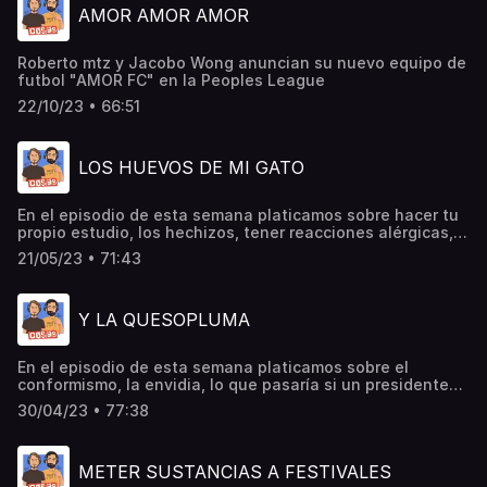
AMOR AMOR AMOR
Roberto mtz y Jacobo Wong anuncian su nuevo equipo de
futbol "AMOR FC" en la Peoples League
22/10/23 • 66:51
LOS HUEVOS DE MI GATO
En el episodio de esta semana platicamos sobre hacer tu
propio estudio, los hechizos, tener reacciones alérgicas,
esterilizar a un gato, la corrupción y la piratería, comprar
21/05/23 • 71:43
la verificación de twitter, los sismos en cdmx, la
productora a24 y muchas cosas más…
Y LA QUESOPLUMA
En el episodio de esta semana platicamos sobre el
conformismo, la envidia, lo que pasaría si un presidente
se muere, el avión presidencial, manejar un avión, el
30/04/23 • 77:38
trabajo mas noble, cdmx, peso pluma, los corridos
tumbados, la hipocresía de Estados Unidos, el morbo, los
chismes, la piña al revés y muchas cosas más…
METER SUSTANCIAS A FESTIVALES