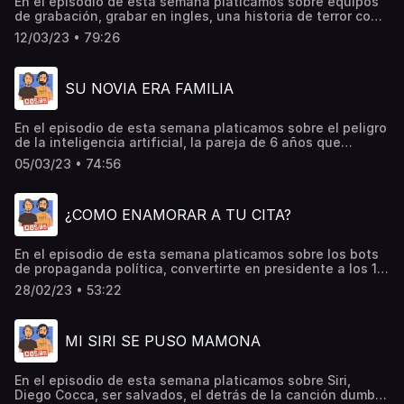
En el episodio de esta semana platicamos sobre equipos
de grabación, grabar en ingles, una historia de terror con
una ensalada, el nuevo modelo de Tesla, casarte con un
12/03/23 • 79:26
robot, el adpocalypse, las construcciones en avenidas
principales, la evolución de los videojuegos, los premios
oscar y muchas cosas más…
SU NOVIA ERA FAMILIA
En el episodio de esta semana platicamos sobre el peligro
de la inteligencia artificial, la pareja de 6 años que
descubrió que eran hermanos, el rumor de la niña
05/03/23 • 74:56
salchicha en las escuelas, parecerte a tu pareja, lo que
esta pasando en Nueva York, la llegada de Elon Musk en
Tesla, lo que no debes hacer en una gasolinera y muchas
¿COMO ENAMORAR A TU CITA?
cosas más…
En el episodio de esta semana platicamos sobre los bots
de propaganda política, convertirte en presidente a los 18
años, Madelein McCann, hacer tus citas memorables, the
28/02/23 • 53:22
whale, el fenómeno de adrián marcelo y muchas cosas
más…
MI SIRI SE PUSO MAMONA
En el episodio de esta semana platicamos sobre Siri,
Diego Cocca, ser salvados, el detrás de la canción dumb