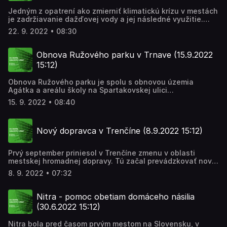
Jedným z opatrení ako zmierniť klimatickú krízu v mestách
je zadržiavanie dažďovej vody a jej následné využitie.
Mestá sa stále viac snažia aby kaluž na chodníku, či
22. 9. 2022 • 08:30
námestí, bola už len výnimkou. Ako sa to darí hlavnému
mestu, konkrétne, aké opatrenia robí Bratislava pre
zachytávanie dažďovej vody?- to zisťovala Marcela
Obnova Ružového parku v Trnave (15.9.2022
Jedináková
15:12)
Obnova Ružového parku je spolu s obnovou územia
Agátka a areálu školy na Spartakovskej ulici
najdôležitejšou investíciou trnavskej samosprávy v tomto
15. 9. 2022 • 08:40
roku. Ružový park pomenovali po druhej svetovej vojne, v
posledných desaťročiach z neho ruže zmizli – po obnove
sa majú vrátiť. Mesto Trnava hľadala najlepší návrh na
Nový dopravca v Trenčíne (8.9.2022 15:12)
obnovu tejto lokality v roku 2016 v kreatívnej
architektonickej súťaži. Cena sa z objektívnych dôvodov
zvýšila. pripravil: Martin Jurčo
Prvý september priniesol v Trenčíne zmenu v oblasti
mestskej hromadnej dopravy. Tú začal prevádzkovať nový
dopravca. Spoločnosť Transdev vyhrala vo verejnej súťaži
8. 9. 2022 • 07:32
s cenovou ponukou o 800-tisíc eur nižšou ako bola
ponuka SAD Trenčín, ktorá zabezpečovala prevádzku MHD
doteraz. Aký bol štart nového dopravcu v trenčianskych
Nitra - pomoc obetiam domáceho násilia
uliciach? pripravila: Barbora Jurenová
(30.6.2022 15:12)
Nitra bola pred časom prvým mestom na Slovensku, v