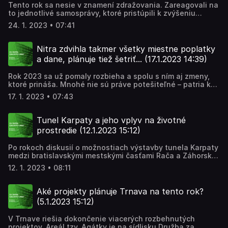
Tento rok sa nesie v znamení zdražovania. Zareagovali na
zväzy vojnových veteránov. A tak mesto pripravilo nový
to jednotlivé samosprávy, ktoré pristúpili k zvýšeniu
projekt, ktorý s pamätníkom počíta práve na Námestí SNP.
viacerých daní či poplatkov. V Trenčíne si obyvatelia
V súčasnosti je v lokalite veľký pracovný ruch, keďže sa
24. 1. 2023 • 07:41
priplatia aj za návštevu krytej plavárne, ktorá patrí medzi
dokončuje aj blízky Ružový park. Téme sa venuje Martin
energeticky najnáročnejšie mestské budovy. Podrobnosti
Jurčo.
zisťovala Barbora Jurenová.
Nitra zdvihla takmer všetky miestne poplatky
a dane, plánuje tiež šetriť... (17.1.2023 14:39)
Rok 2023 sa už pomaly rozbieha a spolu s ním aj zmeny,
ktoré prináša. Mnohé nie sú práve potešiteľné – patria k
nim aj zvýšené poplatky či dane. Tomuto kroku sa nevyhlo
17. 1. 2023 • 07:43
ani mesto Nitra. V ňom sa podarilo schváliť vyrovnaný
rozpočet, hoci mesto bude musieť siahnuť aj na svoje
rezervy. Téma sa venuje Jana Obrancová.
Tunel Karpaty a jeho vplyv na životné
prostredie (12.1.2023 15:12)
Po rokoch diskusií o možnostiach výstavby tunela Karpaty
medzi bratislavskými mestskými časťami Rača a Záhorská
Bystrica, Ministerstvo životného prostredia SR vydalo
12. 1. 2023 • 08:11
súhlasné stanovisko a dalo stavbe zelenú. Tunel Karpaty
by mal odkloniť tranzitnú dopravu idúcu cez Bratislavu a
vyriešiť problém nedostatočnej kapacity cestnej siete
Aké projekty plánuje Trnava na tento rok?
hlavného mesta. Nová cestná komunikácia by mala
(5.1.2023 15:12)
prechádzať z rovinatého územia Podunajskej nížiny na
juhu, tunelom popod Malé Karpaty do Záhorskej nížiny ku
V Trnave riešia dokončenie viacerých rozbehnutých
križovatke Záhorská Bystrica. Situáciu monitorovala
projektov. Areál tzv. Agátky je na sídlisku Družba za