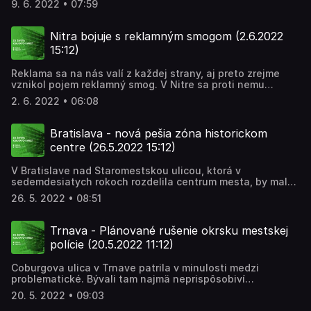
9. 6. 2022 • 07:59
ocenenie získalo. Čo tento titul v praxi znamená a čo
všetko musí Trenčín stihnúť do roku 2026? Na to sa bližšie
pozrela Barbora Jurenová
Nitra bojuje s reklamným smogom (2.6.2022
15:12)
Reklama sa na nás valí z každej strany, aj preto zrejme
vznikol pojem reklamný smog. V Nitre sa proti nemu
rozhodli bojovať už dávnejšie. Mesto čistí ulice od
2. 6. 2022 • 06:08
billboardov a reklamných bannerov, a teda od vizuálneho
smogu. Jana Obrancová zistila, že niektoré reklamné
pútače doslova padajú k zemi aj v týchto dňoch
Bratislava - nová pešia zóna historickom
centre (26.5.2022 15:12)
V Bratislave nad Staromestskou ulicou, ktorá v
sedemdesiatych rokoch rozdelila centrum mesta, by malo
vzniknúť 218-metrov dlhé a 20-metrov široké Plató pre
26. 5. 2022 • 08:51
peších- park s novými výhľadmi na Bratislavu a Dunaj.
Ohraničovať ho budú mestské hradby a Židovská ulica.
Nová plocha zelenej krajiny scelí obe strany ulice a
Trnava - Plánované rušenie okrsku mestskej
prinavráti chýbajúci verejný priestor. Projekt z programu
polície (20.5.2022 11:12)
Živé miesta má priniesť veľa novej zelene, lavičky, ihriská
pre deti a preliezačky pre dospelých. Navyše pomôže túto
Coburgova ulica v Trnave patrila v minulosti medzi
lokalitu ozdraviť odhlučnením frekventovanej
problematické. Bývali tam najmä neprispôsobiví
Staromestskej ulice, prispeje k zlepšeniu klímy a zaistí
obyvatelia, a tak mala čo robiť mestská polícia i
chodcom plynulejší pohyb. Plató je súčasťou väčšej vízie
20. 5. 2022 • 09:03
dobrovoľníci. Dnes sa tam sčasti situácia zmenila. Aj preto
obnovenia vnútorného mestského okruhu pre peších. Viac