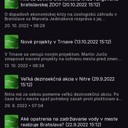
bratislavskej ZOO? (20.10.2022 15:12)
O dopadoch ekonomickej krízy na zoologickú záhradu v
Bratislave sa Marcela Jedináková rozpráva s jej
riaditeľkou Júliou Hanuliakovou. Zoologická záhrada v
20. 10. 2022 • 08:28
Bratislave je najnavštevovanejšou destináciou nášho
hlavného mesta. Denné náklady na jej réžiu sú 10-tisíc eur
a už teraz jej vedenie hľadá možnosti, aby najmä zvieratá
Nové projekty v Trnave (13.10.2022 15:12)
krízu pocítili čo najmenej.
V Trnave sa venujú novým projektom. Martin Jurčo
zmapoval viaceré projekty na ochranu mesta pred zmenou
klímy, ale aj rekonštrukciu budovy bývalej Prachárne, v
13. 10. 2022 • 08:34
ktorej vznikne nové divadlo.
Veľká dezinsekčná akcia v Nitre (29.9.2022
15:12)
Nitra má za sebou pomerne veľkú dezinsekčnú akciu. Po
čase bol v meste opäť potrebný zásah proti plošticiam a
švábom. Premnožili sa v časti Orechov Dvor, kde žije najmä
29. 9. 2022 • 07:04
chudobnejšie a sociálne slabšie obyvateľstvo. Viac zistila
Jana Obrancová.
Aké opatrenia na zadržiavanie vody v meste
realizuje Bratislava? (22.9.2022 15:12)