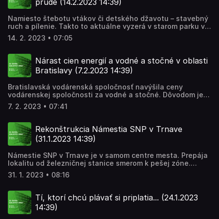
prúde (14.2.2023 14:39)
Namiesto štebotu vtákov či detského džavotu – stavebný
ruch a pílenie. Takto to aktuálne vyzerá v starom parku v
Nitre. Ten prechádza najväčšou revitalizáciou vo svojej
14. 2. 2023 • 07:05
150 ročnej histórii. Starý park by mal po revitalizácii získať
úplne novú podobu. Na čo všetko sa musia ľudia tešiť, aj
keď si budú musieť ešte pár mesiacov počkať, zisťovala
Nárast cien energií a vodné a stočné v oblasti
Jana Obrancová.
Bratislavy (7.2.2023 14:39)
Bratislavská vodárenská spoločnosť navýšila ceny
vodárenskej spoločnosti za vodné a stočné. Dôvodom je
nová regulačná politika, nárast cien energií a vysoký
7. 2. 2023 • 07:41
investičný dlh na obnovu a investície, ktorý vznikol počas
predchádzajúcich rokov. Celkový investičný dlh BVS je 500
miliónov eur. Či sa premietnu tieto problémy do ďalšieho
Rekonštrukcia Námestia SNP v Trnave
zvyšovania cien za vodné a stočné, zisťovala Marcela
(31.1.2023 14:39)
Jedináková.
Námestie SNP v Trnave je v samom centre mesta. Prepája
lokalitu od železničnej stanice smerom k pešej zóne.
Ohraničuje ho lokalita Evanjelického domu, knižnice a
31. 1. 2023 • 08:16
sochy Milana Rastislava Štefánika. Dlho sa hovorilo o
rekonštrukcii tejto lokality s fontánou a pamätníkom
osloboditeľom. Mesto totiž pôvodne chcelo dostať
Tí, ktorí chcú plávať si priplatia... (24.1.2023
námestie do podoby z čias prvej republiky. Pamätník sa
14:39)
mal presunúť na Študentskú ulicu, kde by sa z hľadiska
slohového hodil. Tento nápad však narazil na príslušné