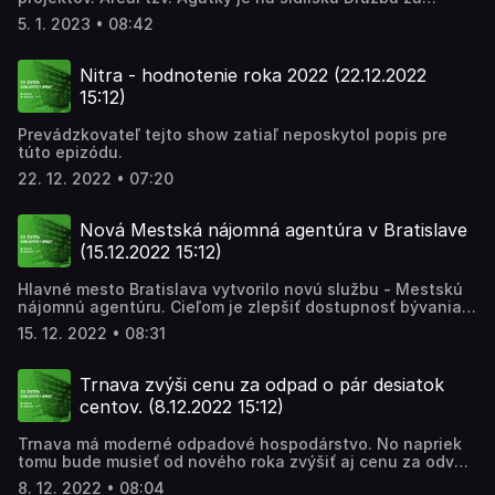
Marcela Jedináková.
zimným štadiónom. Ten mesto už odovzdalo občanom.
5. 1. 2023 • 08:42
Čaká sa ešte na dokončenie Ružového parku pri knižnici.
Jeho odovzdanie sa posúva už niekoľko mesiacov.
Viceprimátora Trnavy Marcela Krajča sa aj na tieto okruhy
Nitra - hodnotenie roka 2022 (22.12.2022
pýtal Martin Jurčo.
15:12)
Prevádzkovateľ tejto show zatiaľ neposkytol popis pre
túto epizódu.
22. 12. 2022 • 07:20
Nová Mestská nájomná agentúra v Bratislave
(15.12.2022 15:12)
Hlavné mesto Bratislava vytvorilo novú službu - Mestskú
nájomnú agentúru. Cieľom je zlepšiť dostupnosť bývania
pre ľudí, ktorí sú v rámci štandardného trhu s bývaním z
15. 12. 2022 • 08:31
rôznych dôvodov znevýhodnení. V pilotnej fáze by sa prvé
byty novým sociálne znevýhodneným nájomníkom mali
odovzdať už začiatkom budúceho roka. Ako bude
Trnava zvýši cenu za odpad o pár desiatok
fungovať zaujímalo Marcelu Jedinákovú.
centov. (8.12.2022 15:12)
Trnava má moderné odpadové hospodárstvo. No napriek
tomu bude musieť od nového roka zvýšiť aj cenu za odvoz
komunálneho odpadu. A to aj napriek tomu, že sa podiel
8. 12. 2022 • 08:04