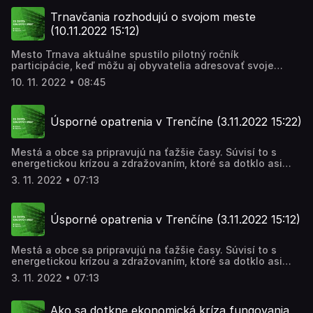
Okrem iného, bol dôvodom aj úhyn kengúr v zoologickej
záhrade krátko po jej nástupe na post riaditeľky, čo vraj
Trnavčania rozhodujú o svojom meste
malo súvislosť s odchodom troch odborných
(10.11.2022 15:12)
zamestnancov a s neodbornou starostlivosťou o zvieratá.
Čo sa presne stalo zisťovala Marcela Jedináková.
Mesto Trnava aktuálne spustilo pilotný ročník
participácie, keď môžu aj obyvatelia adresovať svoje
nápady k mestským projektom. Trnava je vôbec prvou
10. 11. 2022 • 08:45
samosprávou, ktorá začala s takouto možnosťou
vyjadrovania sa verejnosti k zámerom mesta. Základom je,
aby aj občania mohli formovať mestské projekty na
Úsporné opatrenia v Trenčíne (3.11.2022 15:22)
základe predstáv. Aktuálne dianie v Trnave nám priblíži
Martin Jurčo.
Mestá a obce sa pripravujú na ťažšie časy. Súvisí to s
energetickou krízou a zdražovaním, ktoré sa dotklo asi
každého sektora. V dnešnej relácii Zo života krajských
3. 11. 2022 • 07:13
miest sa bližšie pozrieme na to, aké opatrenia v tejto
súvislosti už podniklo mesto Trenčín. Barboru Jurenovú
zaujímalo aj to, aké ďalšie v blízkej budúcnosti pripravuje.
Úsporné opatrenia v Trenčíne (3.11.2022 15:12)
Mestá a obce sa pripravujú na ťažšie časy. Súvisí to s
energetickou krízou a zdražovaním, ktoré sa dotklo asi
každého sektora. V dnešnej relácii Zo života krajských
3. 11. 2022 • 07:13
miest sa bližšie pozrieme na to, aké opatrenia v tejto
súvislosti už podniklo mesto Trenčín. Barboru Jurenovú
zaujímalo aj to, aké ďalšie v blízkej budúcnosti pripravuje.
Ako sa dotkne ekonomická kríza fungovania