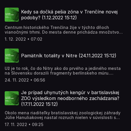
vytriedeného množstva odpadu každý rok zvyšuje. Pred
piatimi rokmi sa v Trnave začalo z odvozom zeleného
odpadu, minulý rok aj kuchynského. V Trnave čoskoro
Kedy sa dočká pešia zóna v Trenčíne novej
rozšíri nová kompostáreň, ktorá bude prvou svojho druhu
podoby? (1.12.2022 15:12)
na Slovensku. Podrobnosti o úprave cien za odpad
povedala Martinovi Jurčovi vedúca kancelárie primátora
Centrum historického Trenčína žije v týchto dňoch
Trnavy Veronika Majtánová.
vianočnými trhmi. Do mesta denne prichádza množstvo
ľudí, ktorí sa pri vianočnom stromčeku stretávajú so
1. 12. 2022 • 07:02
svojimi blízkymi a známymi. Keď ale opustia vianočné
trhovisko, čaká ich nie príliš pekný pohľad. Časť pešej
zóny totiž stále čaká na obnovu. Barbora Jurenová sa
Pamätník totality v Nitre (24.11.2022 15:12)
preto najskôr zaujímala o to, s akým projektom mesto v
tomto prípade počíta.
Už je to rok, čo do Nitry ako do prvého a jediného mesta
na Slovensku dorazili fragmenty berlínskeho múru.
Vystavujú ich v rôznych častiach sveta, v Nitre ich
24. 11. 2022 • 06:56
symbolicky vystavili do verejného priestoru pred
začiatkom pešej zóny. Zámerom bolo spraviť z nich
pamätník, a to na novom námestí. Od vlaňajška sa však
Je prípad uhynutých kengúr v bartislavskej
priestor nezmenil. Prečo a čo s a sním stane? Zisťovala
ZOO výsledkom neodborného zachádzania?
Jana Obrancová.
(17.11.2022 15:12)
Okolo mena riaditeľky bratislavskej zoologickej záhrady
Júlie Hanuliakovej nastal rozruch nielen v súvislosti s
oprávnenosťou vykonávať pozíciu riaditeľky vzhľadom na
17. 11. 2022 • 09:25
jej občianstvo, ale spochybnená bola aj jej odbornosť.