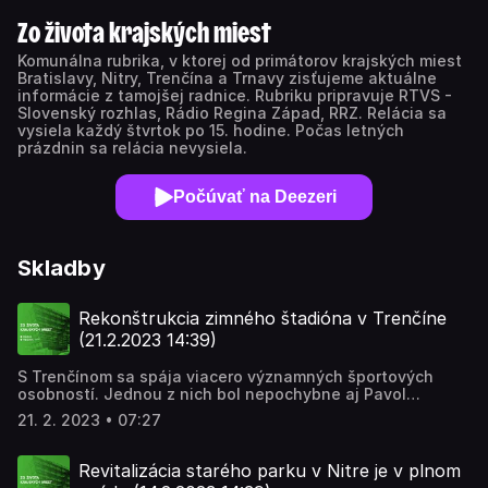
Zo života krajských miest
Komunálna rubrika, v ktorej od primátorov krajských miest
Bratislavy, Nitry, Trenčína a Trnavy zisťujeme aktuálne
informácie z tamojšej radnice. Rubriku pripravuje RTVS -
Slovenský rozhlas, Rádio Regina Západ, RRZ. Relácia sa
vysiela každý štvrtok po 15. hodine. Počas letných
prázdnin sa relácia nevysiela.
Počúvať na Deezeri
Skladby
Rekonštrukcia zimného štadióna v Trenčíne
(21.2.2023 14:39)
S Trenčínom sa spája viacero významných športových
osobností. Jednou z nich bol nepochybne aj Pavol
Demitra. Meno tragicky zosnulého hokejistu nesie od roku
21. 2. 2023 • 07:27
2011 trenčiansky zimný štadión, ktorý patrí medzi kľúčové
mestské športoviská. Pred niekoľkými dňami sa po
rozsiahlej obnove opäť otvoril pre hokejistov, korčuliarov
Revitalizácia starého parku v Nitre je v plnom
aj verejnosť. Navštívila ho Barbora Jurenová.