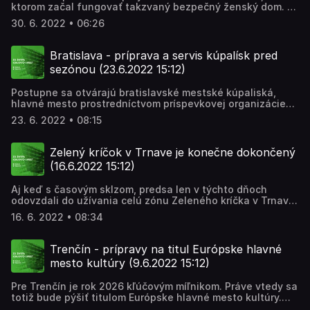
ktorom začal fungovať takzvaný bezpečný ženský dom. A
funguje doteraz, hoci pribudli aj ďalšie mestá. Práve
30. 6. 2022 • 06:26
mesto pod Zoborom sa však rozhodlo kapacity rozšíriť.
Téme sa venovala Jana Obrancová.
Bratislava - príprava a servis kúpalísk pred
sezónou (23.6.2022 15:12)
Postupne sa otvárajú bratislavské mestské kúpaliská,
hlavné mesto prostredníctvom príspevkovej organizácie
Správa telovýchovných a rekreačných zariadení spravuje
23. 6. 2022 • 08:15
6 umelých letných kúpalísk a prírodné kúpalisko Areál
zdravia Zlaté piesky. Čo všetko treba urobiť pred
samotným otvorením kúpaliska a najmä pred
Zelený kríčok v Trnave je konečne dokončený
sprístupnením bazénov povedal Marcele Jedinákovej
(16.6.2022 15:12)
riaditeľ mestskej príspevkovej organizácie Správy
telovýchovných a rekreačných zariadení Ladislav Križan.
Aj keď s časovým sklzom, predsa len v týchto dňoch
odovzdali do užívania celú zónu Zeleného kríčka v Trnave.
Je to jedna z dôležitých investičných akcií mesta v
16. 6. 2022 • 08:34
poslednom období. Dôležitá je aj preto, že zasiahla do
komfortu viacerým obyvateľom mesta i cezpoľným.
Lokalita Zelený kríčok je dôležitým dopravným uzlom, sú
Trenčín - prípravy na titul Európske hlavné
tam zastávky medzimestskej dopravy i MHD. Čo všetko sa
mesto kultúry (9.6.2022 15:12)
zmenilo a hlavne zlepšilo? Zisťoval Martin Jurčo.
Pre Trenčín je rok 2026 kľúčovým míľnikom. Práve vtedy sa
totiž bude pýšiť titulom Európske hlavné mesto kultúry.
Ide v poradí len o druhé slovenské mesto, ktoré takéto