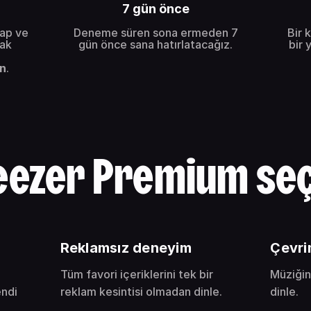
7 gün önce
yap ve
Deneme süren sona ermeden 7
Bir 
rak
gün önce sana hatırlatacağız.
bir 
in
.
eezer Premium seç
Reklamsız deneyim
Çevri
Tüm favori içeriklerini tek bir
Müziğin
endi
reklam kesintisi olmadan dinle.
dinle.