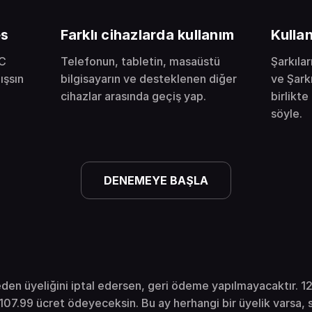
es
Farklı cihazlarda kullanım
Kulla
AC
Telefonun, tabletin, masaüstü
Şarkıla
ışsın
bilgisayarın ve desteklenen diğer
ve Şarkı
cihazlar arasında geçiş yap.
birlikte
söyle.
DENEMEYE BAŞLA
en üyeliğini iptal edersen, geri ödeme yapılmayacaktır. 12
$107.99 ücret ödeyeceksin. Bu ay herhangi bir üyelik varsa,