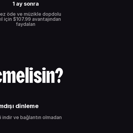
1 ay sonra
kez öde ve müzikle dopdolu
yıl için $107.99 avantajından
faydalan
melisin?
mdışı dinleme
i indir ve bağlantın olmadan