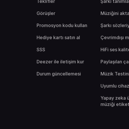
Teklifler
Şarkı tanımla
Görüşler
Müziğini akt
Promosyon kodu kullan
Şarkı sözleri
Hediye kartı satın al
Çevrimdışı 
SSS
HiFi ses kalit
Deezer ile iletişim kur
Paylaşılan ça
Durum güncellemesi
Müzik Testin
Uyumlu cihaz
Yapay zeka ü
müziği etike