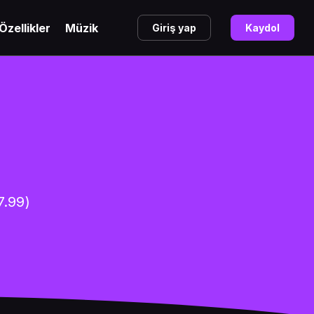
Özellikler
Müzik
Giriş yap
Kaydol
7.99)