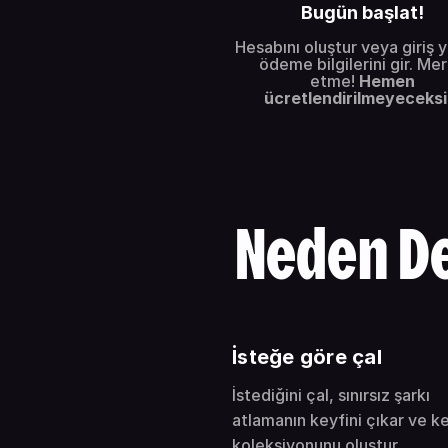
Bugün başlat!
Hesabını oluştur veya giriş 
ödeme bilgilerini gir. Me
etme!
Hemen
ücretlendirilmeyeceks
Neden D
İsteğe göre çal
İstediğini çal, sınırsız şarkı
atlamanın keyfini çıkar ve k
koleksiyonunu oluştur.