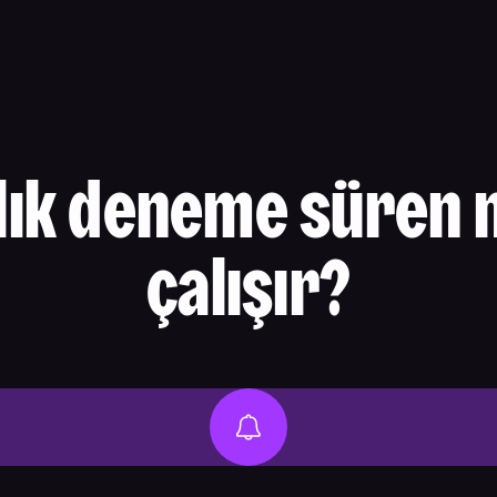
ylık deneme süren n
çalışır?