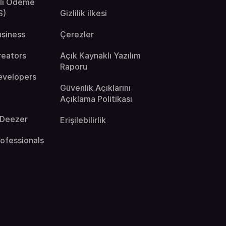
klı Ödeme
S)
Gizlilik ilkesi
usiness
Çerezler
reators
Açık Kaynaklı Yazılım
Raporu
evelopers
Güvenlik Açıklarını
Açıklama Politikası
 Deezer
Erişilebilirlik
rofessionals