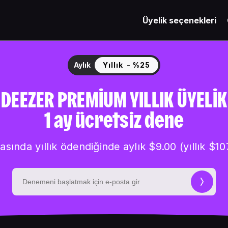
Üyelik seçenekleri
Aylık
Yıllık
- %25
DEEZER PREMIUM YILLIK ÜYELIK
1 ay ücretsiz dene
asında yıllık ödendiğinde aylık $9.00 (yıllık $10