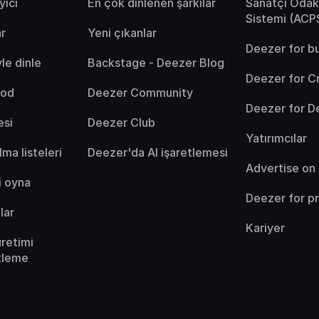
yıcı
En çok dinlenen şarkılar
Sanatçı Oda
Sistemi (ACP
ar
Yeni çıkanlar
Deezer for b
yle dinle
Backstage - Deezer Blog
Deezer for C
mod
Deezer Community
Deezer for D
esi
Deezer Club
Yatırımcılar
lma listeleri
Deezer'da AI işaretlemesi
Advertise on
i oyna
Deezer for p
lar
Kariyer
retimi
tleme