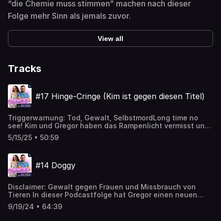
“die Chemie muss stimmen” machen nach dieser
Folge mehr Sinn als jemals zuvor.
View all
Tracks
#17 Hinge-Cringe (Kim ist gegen diesen Titel)
Triggerwarnung: Tod, Gewalt, SelbstmordLong time no
see! Kim und Gregor haben das Rampenlicht vermisst und
es geht endlich weiter mit neuen, schlechten Date-
5/15/25 • 50:59
Geschichten (arme Kim). In dieser Folge berichtet Kim von
2 Red-Flag-Kandidaten. Kleiner Spoiler: Wegen einem
musste Kim ihre Rechtsschutzversicherung einschalten
#14 Doggy
und der andere hat sie dazu gebracht, während des Dates
einfach zu gehen. Freut euch darauf, euren Kopf die
ganze Folge über aus Enttäuschung zu schütteln. Gregor
Disclaimer: Gewalt gegen Frauen und Missbrauch von
gibt fleißig Hinweise, zu welchen Zeitpunkten er die
Tieren In dieser Podcastfolge hat Gregor einen neuen
Dates längst schon abgebrochen hätte. Ist halt einfacher
Gast eingeladen: Kim Kartrashian! Sie mag euch vielleicht
gesagt als getan. Danke an Kim, sie macht es für den Plot
9/19/24 • 64:39
ein bisschen bekannt vorkommen. Kim hat dieses Mal eine
und damit ihr ordentlich entertained werdet.
besonders verstörende Geschichte mitgebracht. Ihr denkt,