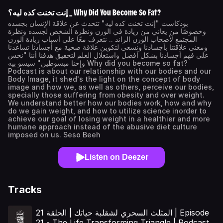
إنت تخنت كده ليه؟ _ Why Did You Become So Fat?
بودكاست "إنت تخنت كده ليه" تتحدث عن علاقة الإنسان بجسده
وخصوصًا من يعاني من زيادة في الوزن ونظرة الشخص لجسده ونظرة
المجتمع لأصحاب الوزن الزائد .. نتعرف معًا على أسباب زيادة الوزن
ومعنى علاقتنا بأجسادنا ونسعى لتكوين علاقة صحية مع أجسادنا تساعدنا
على فهم أجسادنا بشكل أفضل واستغلال العلم لتحقيق هدفنا أننا "نخس
وإحنا مبسوطين" سيسو بيه Why did you become so fat?
Podcast is about our relationship with our bodies and our
Body Image, it shed's the light on the concept of body
image and how we, as well as others, perceive our bodies,
specially those suffering from obesity and over weight.
We understand better how our bodies work, how and why
do we gain weight, and how to utilize science inorder to
achieve our goal of losing weight in a healthier and more
humane approach instead of the abusive diet culture
imposed on us. Seso Beeh
Listen on Deezer
Tracks
المثلث السحري لشقلبة حياتك | الحلقة 21 | Episode
21 - The Life Transforming Triangle | Podcast