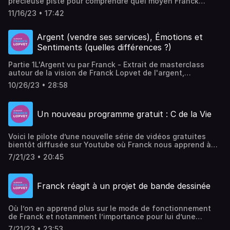
précieuse piste pour comprendre quel moyen Franck
utilise pour réaliser ses projets, une piste dont vous
11/16/23 • 17:42
pourrez vous inspirer pour réussir les vôtres. Franck
l'explique à son fils.
Argent (vendre ses services), Émotions et
Sentiments (quelles différences ?)
Partie 1L'Argent vu par Franck - Extrait de masterclass
autour de la vision de Franck Lopvet de l'argent,
notamment dans le cadre de la profession. L'approche de
10/26/23 • 28:58
Franck peut paraître contre intuitive : l'argent nettoierait
la relation.Partie 2Sentiments et Émotions: Franck Lopvet
répond à la question de Noëlle André sur la différence
Un nouveau programme gratuit : C de la Vie
entre sentiments et émotions. Franck propose une vision
où il voit les sentiments comme une "ambiance"
personnelle, qui influence notre vie quotidienne et nos
Voici le pilote d’une nouvelle série de vidéos gratuites
interactions avec le monde.
bientôt diffusée sur Youtube où Franck nous apprend à
faire un pas de côté pour réussir à élargir nos
7/21/23 • 20:45
perspectives.Site de Franck Lopvet
Franck réagit à un projet de bande dessinée
Où l’on en apprend plus sur le mode de fonctionnement
de Franck et notamment l’importance pour lui d’une
interaction avec son public.Site de Franck Lopvet
7/21/23 • 23:53