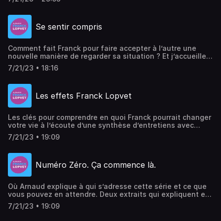
Se sentir compris
Comment fait Franck pour faire accepter à l’autre une
nouvelle manière de regarder sa situation ? Et j’accueille
Laetitia qui revient sur son Immersion, 10 mois après.Site
7/21/23 • 18:16
de Franck Lopvet
Les effets Franck Lopvet
Les clés pour comprendre en quoi Franck pourrait changer
votre vie à l’écoute d’une synthèse d’entretiens avec
Isabelle, Myriam, François, Essahla, Alain, Lalie et
7/21/23 • 19:09
Marc.Site de Franck Lopvet
Numéro Zéro. Ça commence là.
Où Arnaud explique à qui s’adresse cette série et ce que
vous pouvez en attendre. Deux extraits qui expliquent en
partie comment Franck à développé sa capacité à lire en
7/21/23 • 19:09
l’autre.Site de Franck Lopvet