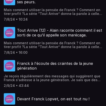
ses peurs.
Mais comment utiliser la pensée de Franck ? Comment en
tirer profit ?La série “Tout Arrive” donne la parole à celles
et ceux qui ont mis en pratique ses idées et en ont retiré
7/8/24 • 10:24
de grands bénéfices.
Tout Arrive (12) - Alain raconte comment il est
sorti de ce qu'il appelle son marécage.
Mais comment utiliser la pensée de Franck ? Comment en
tirer profit ?La série “Tout Arrive” donne la parole à celles
et ceux qui ont mis en pratique ses idées et en ont retiré
7/8/24 • 16:00
de grands bénéfices.
Franck à l'écoute des craintes de la jeune
génération
Je reçois régulièrement des messages qui suggèrent que
Franck s'adresse à la jeune génération. Je sais que des
parents proposent à leurs enfants d'écouter quelques-
2/9/24 • 43:44
unes de nos vidéos YouTube et j'ai eu l'occasion de
croiser certains jeunes adultes à la master class ou à des
master class et c'est toujours une très bonne surprise. Là,
Devant Franck Lopvet, on est tout nu !
une opportunité s'est présentée parce que j'ai été
contacté par trois garçons colocataires qui m'avaient