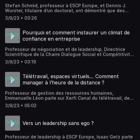
Stefan Schmid, professeur à ESCP Europe, et Dennis J.
Wurster, titulaire d’un doctorat, ont démontré que des
intérêts contradictoires existent entre les hauts
3/9/23 • 03:26
potentiels qui envisagent une carrière internationale et
les entreprises multinationales (EMN) qui devraient donc
repenser les politiques mises en place.
Pourquoi et comment instaurer un climat de
confiance en entreprise
Professeur de négociation et de leadership, Directrice
Scientifique de la Chaire Dialogue Social et Compétitivité
des Entreprises, et Directrice Académique du MBA in
3/9/23 • 03:19
International Management de ESCP Europe, Maria
Koutsovoulou parle sur le Xerfi Canal du rôle de la
confiance dans les organisations, et comment créer un tel
Télétravail, espaces virtuels… Comment
climat en entreprise.
manager à l’heure de la distance ?
Professeur de gestion des ressources humaines,
Emmanuelle Léon parle sur Xerfi Canal du télétravail, des
espaces de travail virtuels et du management à l’heure de
3/9/23 • 05:02
la distance.
Vers un leadership sans ego ?
Professeur de leadership à ESCP Europe, Isaac Getz parle