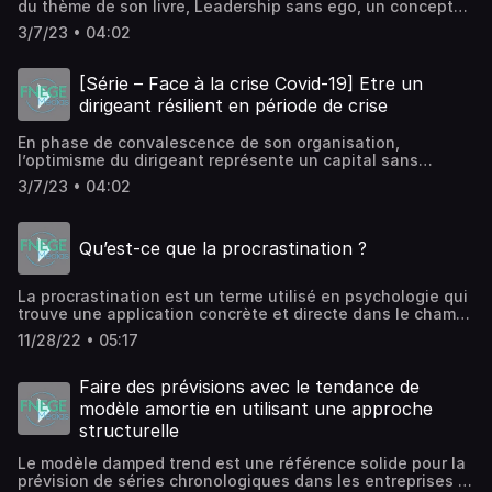
du thème de son livre, Leadership sans ego, un concept
qui demande de créer un environnement dans lequel les
3/7/23 • 04:02
autres peuvent agir, ce qui implique de se mettre à leur
service et donc de se subordonner aux salariés, aux plus
bas salaires dans l’entreprise.
[Série – Face à la crise Covid-19] Etre un
dirigeant résilient en période de crise
En phase de convalescence de son organisation,
l’optimisme du dirigeant représente un capital sans
équivalent, qu’il s’agisse d’enthousiasme, de motivation
3/7/23 • 04:02
ou d’énergie ; un capital de résilience à protéger certes,
mais aussi à faire fructifier, explique le professeur
Philippe Gabilliet dans une vidéo inspirée par l’impact
Qu’est-ce que la procrastination ?
paper qu’il a rédigé dans le cadre de la série « Managing a
Post-Covid19 Era » de ESCP Business School.
La procrastination est un terme utilisé en psychologie qui
trouve une application concrète et directe dans le champ
de la gestion. Elle renvoie à l’habitude pour une personne,
11/28/22 • 05:17
de reporter à plus tard des tâches ou des activités
considérées comme essentielles, et de les remplacer par
des activités de moindre importance.
Faire des prévisions avec le tendance de
modèle amortie en utilisant une approche
structurelle
Le modèle damped trend est une référence solide pour la
prévision de séries chronologiques dans les entreprises et