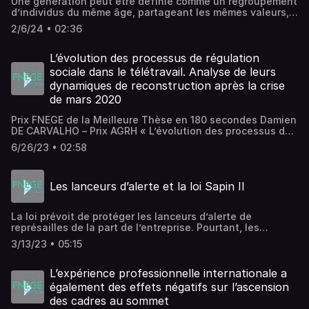
Une génération peut être définie comme un regroupement
d’individus du même âge, partageant les mêmes valeurs,
dont les principales se sont formées autour de 20 ans. Sa
2/6/24 • 02:36
définition est élastique dans la mesure où tous les
observateurs ne s’accordent pas pour délimiter à telle ou
telle génération. Le concept de génération est la base de
L’évolution des processus de régulation
l’approche générationnelle qui dépasse une analyse
sociale dans le télétravail. Analyse de leurs
simplement centrée sur l’âge en soulignant les liens
dynamiques de reconstruction après la crise
existant du fait de vivre la même histoire au même
de mars 2020
moment de sa vie, d’être marqué par des expériences
initiatrices au moment de sa jeunesse et de recevoir en
Prix FNEGE de la Meilleure Thèse en 180 secondes Damien
héritage les valeurs transmises par les générations
DE CARVALHO – Prix AGRH « L’évolution des processus de
précédentes. L’approche générationnelle est aussi
régulation sociale dans le télétravail. Analyse de leurs
utilisée par le monde des entreprises et des organisations
6/26/23 • 02:58
dynamiques de reconstruction après la crise de mars
notamment dans le cadre des activités en lien avec les
2020» Directeur de thèse : Stéphane BELLINI
ressources humaines et le marketing.
Les lanceurs d’alerte et la loi Sapin II
La loi prévoit de protéger les lanceurs d’alerte de
représailles de la part de l’entreprise. Pourtant, les
professionnels préfèrent généralement partager le secret
3/13/23 • 05:15
dans leur espace de proximité : alerter est perçu comme
un acte de trahison et les individus préfèrent privilégier la
qualité de leurs relations avec les parties prenantes. Le
L’expérience professionnelle internationale a
lancement d’alerte s’avère délicat mais il est désormais
également des effets négatifs sur l’ascension
encadré et protégé par les extensions de la loi Sapin II.
des cadres au sommet