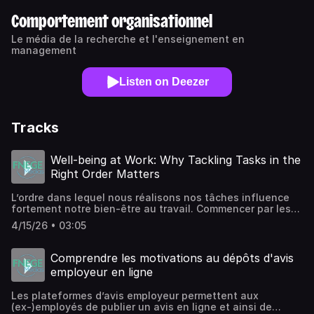
Comportement organisationnel
Le média de la recherche et l'enseignement en
management
Listen on Deezer
Tracks
Well-being at Work: Why Tackling Tasks in the
Right Order Matters
L’ordre dans lequel nous réalisons nos tâches influence
fortement notre bien-être au travail. Commencer par les
tâches les plus difficiles permet de réduire la fatigue et
4/15/26 • 03:05
d’augmenter l’engagement en fin de journée.À l’inverse,
garder les tâches complexes pour la fin accentue le
stress et l’épuisement. Cette dynamique s’explique par
Comprendre les motivations au dépôts d'avis
l’évolution de notre énergie mentale au fil de la journée.
employeur en ligne
Réorganiser ses tâches est une action simple et efficace
pour améliorer à la fois le bien-être et la performance.
Les plateformes d’avis employeur permettent aux
(ex-)employés de publier un avis en ligne et ainsi de