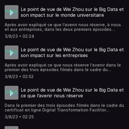
C’est par exemple le cas des mises à jour des éléments de
signalisation routière tels que les panneaux de
Le point de vue de Wei Zhou sur le Big Data et
signalisation, les feux, ou les marquages au sol, qui sont
son impact sur le monde universitaire
des éléments essentiels de régulation de la conduite.
Afin de réaliser des mises à jour très fréquentes de la
Après avoir expliqué ce que l’avenir nous réserve, à nous
signalisation routière dans la cartographie du véhicule (à
et aux entreprises, dans les deux premiers épisodes
l’échelle de la minute par exemple), nous proposons une
filmés dans le cadre du certificat en ligne Digital
approche basée sur du crowdsourcing de signalisations
3/9/23 • 02:24
Transformation Facilitor développé en collaboration avec
détectées par des caméras d’un très grand nombre de
@Netexplo, l’observatoire de référence des innovations
véhicules, et la consolidation en quasitemps réel de ces
numériques, le directeur du Master of Science in Big Data
données.
Le point de vue de Wei Zhou sur le Big Data et
& Business Analytics d’ESCP Europe explique pourquoi il
son impact sur les entreprises
est important d’étudier et d’enseigner les #BigData.
Après avoir expliqué ce que nous réserve l’avenir dans le
premier des trois épisodes filmés dans le cadre du
certificat en ligne Digital Transformation Facilitor
3/9/23 • 02:52
développé en collaboration avec Netexplo, le directeur du
Master of Science in Big Data & Business Analytics d’ESCP
Europe aborde l’impact du Big Data sur l’économie. Dans le
Le point de vue de Wei Zhou sur le Big Data et
dernier épisode, il explique pourquoi il est important
ce que l’avenir nous réserve
d’étudier et d’enseigner le Big Data.
Dans le premier des trois épisodes filmés dans le cadre du
certificat en ligne Digital Transformation Facilitor
développé en collaboration avec Netexplo, l’observatoire
3/9/23 • 02:25
de référence des innovations numériques, le directeur du
Master of Science in Big Data & Business Analytics d’ESCP
Europe évoque ce que l’avenir nous réserve. Dans le