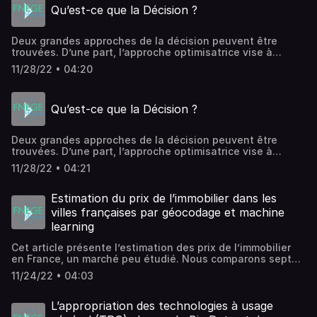
Qu’est-ce que la Décision ?
deuxième épisode, il aborde l’impact du Big Data sur
l’économie, et explique dans le dernier pourquoi il est
important d’étudier et d’enseigner le Big Data.
Deux grandes approches de la décision peuvent être
trouvées. D’une part, l’approche optimisatrice vise à
trouver, grâce à des algorithmes, la meilleure des
11/28/22 • 04:20
solutions dans l’ensemble du champ des possibles. Dans
cette approche, la décision est donc le meilleur choix
dans l’absolu. Le décideur ne joue pas de rôle. D’autre
Qu’est-ce que la Décision ?
part, l’approche cognitive initiée par H. Simon stipule
qu’en raison de limites exogènes et endogène, la
rationalité est limitée. Ici la décision se définit comme le
Deux grandes approches de la décision peuvent être
choix de la solution la plus satisfaisante parmi les options
trouvées. D’une part, l’approche optimisatrice vise à
disponibles au décideur.
trouver, grâce à des algorithmes, la meilleure des
11/28/22 • 04:21
solutions dans l’ensemble du champ des possibles. Dans
cette approche, la décision est donc le meilleur choix
dans l’absolu. Le décideur ne joue pas de rôle. D’autre
Estimation du prix de l’immobilier dans les
part, l’approche cognitive initiée par H. Simon stipule
villes françaises par géocodage et machine
qu’en raison de limites exogènes et endogène, la
learning
rationalité est limitée.
Cet article présente l’estimation des prix de l’immobilier
en France, un marché peu étudié. Nous comparons sept
techniques d’apprentissage automatique populaires en
11/24/22 • 04:03
proposant une approche différente qui quantifie la
pertinence des caractéristiques de localisation. Sans
utiliser les caractéristiques de localisation géographique,
L’appropriation des technologies à usage
nous obtenons des différences importantes concernant la