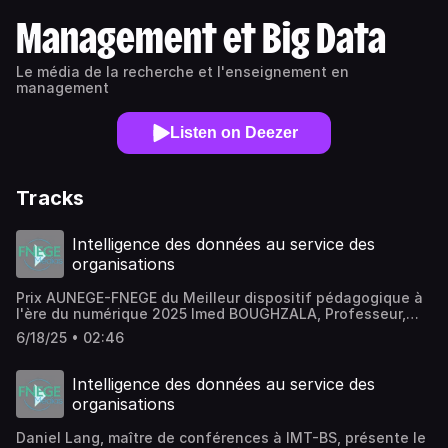
Management et Big Data
Le média de la recherche et l'enseignement en
management
Listen on Deezer
Tracks
Intelligence des données au service des
organisations
Prix AUNEGE-FNEGE du Meilleur dispositif pédagogique à
l'ère du numérique 2025 Imed BOUGHZALA, Professeur,
Directeur ENSIIE, présente le MOOC « Intelligence des
6/18/25 • 02:46
Données au service des Organisations », visant à
enseigner l'impact des données sur différents secteurs.
Le programme combine théorie, cas pratiques et
Intelligence des données au service des
évaluation formative, permettant aux apprenants de
organisations
progresser à leur rythme. Construit en collaboration avec
des experts et une équipe audiovisuelle, il a attiré près de
Daniel Lang, maître de conférences à IMT-BS, présente le
1000 participants depuis janvier 2023, recevant des