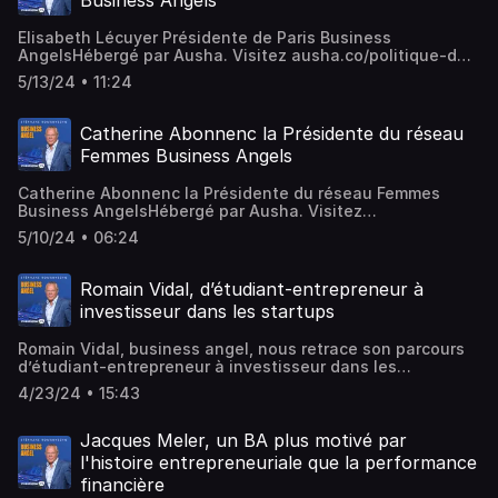
Business Angels
Elisabeth Lécuyer Présidente de Paris Business
AngelsHébergé par Ausha. Visitez ausha.co/politique-de-
confidentialite pour plus d'informations.
5/13/24 • 11:24
Catherine Abonnenc la Présidente du réseau
Femmes Business Angels
Catherine Abonnenc la Présidente du réseau Femmes
Business AngelsHébergé par Ausha. Visitez
ausha.co/politique-de-confidentialite pour plus
5/10/24 • 06:24
d'informations.
Romain Vidal, d’étudiant-entrepreneur à
investisseur dans les startups
Romain Vidal, business angel, nous retrace son parcours
d’étudiant-entrepreneur à investisseur dans les
startupsHébergé par Ausha. Visitez ausha.co/politique-
4/23/24 • 15:43
de-confidentialite pour plus d'informations.
Jacques Meler, un BA plus motivé par
l'histoire entrepreneuriale que la performance
financière