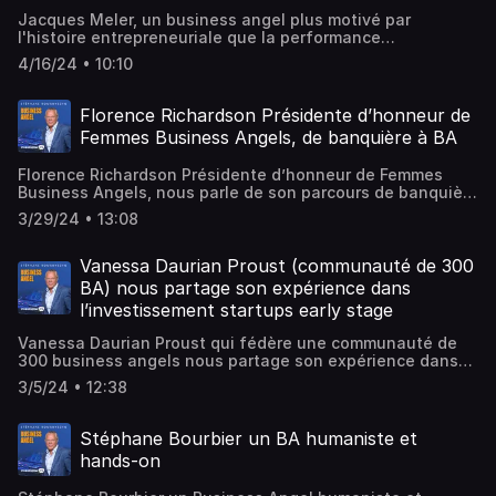
Jacques Meler, un business angel plus motivé par
l'histoire entrepreneuriale que la performance
financièreHébergé par Ausha. Visitez ausha.co/politique-
4/16/24 • 10:10
de-confidentialite pour plus d'informations.
Florence Richardson Présidente d’honneur de
Femmes Business Angels, de banquière à BA
Florence Richardson Présidente d’honneur de Femmes
Business Angels, nous parle de son parcours de banquière
à business angel en passant par l’entrepreneuriatHébergé
3/29/24 • 13:08
par Ausha. Visitez ausha.co/politique-de-confidentialite
pour plus d'informations.
Vanessa Daurian Proust (communauté de 300
BA) nous partage son expérience dans
l’investissement startups early stage
Vanessa Daurian Proust qui fédère une communauté de
300 business angels nous partage son expérience dans
l’investissement startups early stageHébergé par Ausha.
3/5/24 • 12:38
Visitez ausha.co/politique-de-confidentialite pour plus
d'informations.
Stéphane Bourbier un BA humaniste et
hands-on