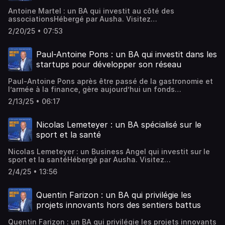
Antoine Martel : un BA qui investit au côté des
associationsHébergé par Ausha. Visitez
ausha.co/politique-de-confidentialite pour plus
2/20/25 • 07:53
d'informations.
Paul-Antoine Pons : un BA qui investit dans les
startups pour développer son réseau
Paul-Antoine Pons après être passé de la gastronomie et
l’armée à la finance, gère aujourd’hui un fonds
d’investissement crypto régulé en Europe et prépare
2/13/25 • 06:17
l’ouverture d’un fonds immobilier en France. Hébergé par
Ausha. Visitez ausha.co/politique-de-confidentialite pour
plus d'informations.
Nicolas Lemeteyer : un BA spécialisé sur le
sport et la santé
Nicolas Lemeteyer : un Business Angel qui investit sur le
sport et la santéHébergé par Ausha. Visitez
ausha.co/politique-de-confidentialite pour plus
2/4/25 • 13:56
d'informations.
Quentin Farizon : un BA qui privilégie les
projets innovants hors des sentiers battus
Quentin Farizon : un BA qui privilégie les projets innovants