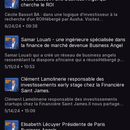
cherche le ROI
Cécile Bassot BA : dans une logique d’investisseur à la
recherche d’un ROIHébergé par Ausha. Visitez
ausha.co/politique-de-confidentialite pour plus
6/24/24 • 09:38
d'informations.
Samar Louati - une ingénieure spécialisée dans
la finance de marché devenue Business Angel
Samar Louati qui a créé un réseau de business angels
rassemblant la diaspora africaine qui a réussiHébergé par
Ausha. Visitez ausha.co/politique-de-confidentialite pour
5/15/24 • 10:53
plus d'informations.
Clément Lamolinerie responsable des
investissements early stage chez la Financière
Saint James.
Clément Lamolinerie responsable des investissements
startups chez la Financière Saint James.Il nous partage
son expérience d’investissement en early stage dans 100
5/14/24 • 15:09
startups en 10 ans et nous parle de son nouveau fonds de
fonds GVA donnant accès à de gros VC tech US Hébergé
par Ausha. Visitez ausha.co/politique-de-confidentialite
Elisabeth Lécuyer Présidente de Paris
pour plus d'informations.