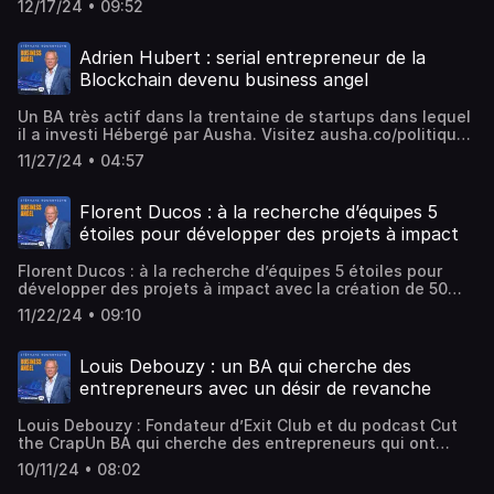
12/17/24 • 09:52
Adrien Hubert : serial entrepreneur de la
Blockchain devenu business angel
Un BA très actif dans la trentaine de startups dans lequel
il a investi Hébergé par Ausha. Visitez ausha.co/politique-
de-confidentialite pour plus d'informations.
11/27/24 • 04:57
Florent Ducos : à la recherche d’équipes 5
étoiles pour développer des projets à impact
Florent Ducos : à la recherche d’équipes 5 étoiles pour
développer des projets à impact avec la création de 50
Partners ImpactHébergé par Ausha. Visitez
11/22/24 • 09:10
ausha.co/politique-de-confidentialite pour plus
d'informations.
Louis Debouzy : un BA qui cherche des
entrepreneurs avec un désir de revanche
Louis Debouzy : Fondateur d’Exit Club et du podcast Cut
the CrapUn BA qui cherche des entrepreneurs qui ont
vécu un traumatisme et/ou qui ont un désir de revanche
10/11/24 • 08:02
Hébergé par Ausha. Visitez ausha.co/politique-de-