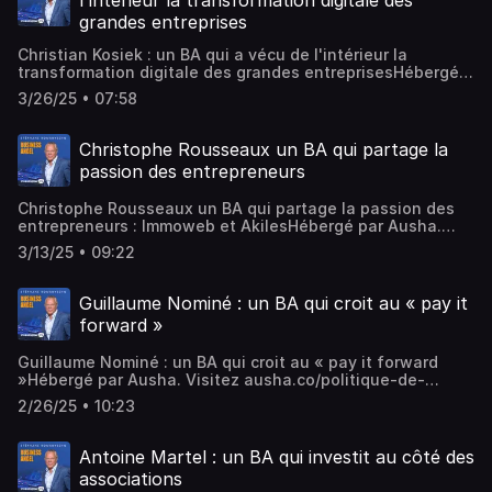
l'intérieur la transformation digitale des
grandes entreprises
Christian Kosiek : un BA qui a vécu de l'intérieur la
transformation digitale des grandes entreprisesHébergé
par Ausha. Visitez ausha.co/politique-de-confidentialite
3/26/25 • 07:58
pour plus d'informations.
Christophe Rousseaux un BA qui partage la
passion des entrepreneurs
Christophe Rousseaux un BA qui partage la passion des
entrepreneurs : Immoweb et AkilesHébergé par Ausha.
Visitez ausha.co/politique-de-confidentialite pour plus
3/13/25 • 09:22
d'informations.
Guillaume Nominé : un BA qui croit au « pay it
forward »
Guillaume Nominé : un BA qui croit au « pay it forward
»Hébergé par Ausha. Visitez ausha.co/politique-de-
confidentialite pour plus d'informations.
2/26/25 • 10:23
Antoine Martel : un BA qui investit au côté des
associations