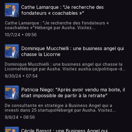
confidentialite pour plus d'informations.
Cathe Lamarque : "Je recherche des
fondateurs « coachables »"
Cathe Lamarque : "Je recherche des fondateurs «
coachables »"Hébergé par Ausha. Visitez
ausha.co/politique-de-confidentialite pour plus
10/7/24 • 09:56
d'informations.
Dominique Mucchielli : une business angel qui
chasse la Licorne
Dominique Mucchielli : une business angel qui chasse la
LicorneHébergé par Ausha. Visitez ausha.co/politique-de-
confidentialite pour plus d'informations.
9/30/24 • 07:54
Patricia Niego: "Après avoir vendu ma boite, il
était impossible de partir à la retraite"
De consultante en stratégie à Business Angel qui a
investi dans 25 startupsHébergé par Ausha. Visitez
ausha.co/politique-de-confidentialite pour plus
9/9/24 • 08:56
d'informations.
Cécile Bassot : une Business Angel qui