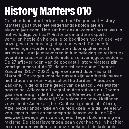
History Matters 010
Geschiedenis doet ertoe – en hoe! De podcast History
Matters gaat over het Nederlandse koloniale en
slavernijverleden. Hoe zat het ook alweer of beter: wat is
het volledige verhaal? Historici en andere experts
vertellen het je én helpen je te begrijpen hoe dit deel van
onze geschiedenis nog altijd doorwerkt. De meeste
afleveringen worden afgesloten door spoken word
artiesten. Laat je meevoeren in hun beleving en reflecties
over de impact van de koloniale en slavernijgeschiedenis.
De 27 afleveringen van de podcast History Matters zijn
voortgekomen uit de 12-delige collegetour in Theater
Zuidplein (2021-2022), gepresenteerd door Hasna El
Maroudi. De vragen voor de gasten zijn voorbereid samen
met studenten van Hogeschool Rotterdam, Albeda en
Zadkine, in de kritische geest van de Black Lives Matter
beweging. Aflevering 1 begint in de stad van nu. Daarna
gaan we terug in de tijd, naar de 16e eeuw: hoe begon
kolonialisme en slavernij? We volgen de ontwikkelingen,
zowel in de Amerika’s, het Caribisch gebied, als Afrika,
Azië, Nederlands-Indië en de Molukken. Via de 19e eeuw
van imperialisme en emancipatie komen we bij de 20e
eeuwse bewegingen voor vrijheid, tegen kolonisering en
racisme. De slotafleveringen gaan over hoe we in het hier
en nu kunnen werken aan onze toekomst, de koloniale