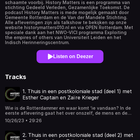
schaamte voorbij. History Matters is een programma van
stichting Gedeeld Verleden, Gezamenlijke Toekomst. De
podcast History Matters is mede mogelijk gemaakt door
Gemeente Rotterdam en de Van der Mandele Stichting.
Alle afleveringen zijn als talkshow te bekijken op onze
website historymatters010.nl en via OPEN Rotterdam. Met
speciale dank aan het NWO-VICI programma Exploiting
the empires of others van Universiteit Leiden en het
Indisch Herinneringscentrum.
Listen on Deezer
Tracks
1. Thuis in een postkoloniale stad (deel 1) met
Esther Captain en Zaïre Krieger
Wie is de Rotterdammer en waar komt ‘ie vandaan? In de
eerste aflevering gaat het over onszelf, de mens en de
demografie van de stad Rotterdam. Eén van de vele
10/26/23 • 29:26
steden in Europa met een koloniale geschiedenis.Te gast
is Esther Captain, historicus en senior onderzoeker bij het
Koninklijk Instituut voor Taal-, Land- en Volkenkunde.
2. Thuis in een postkoloniale stad (deel 2) met
Captain geeft een college over de herkomst van de