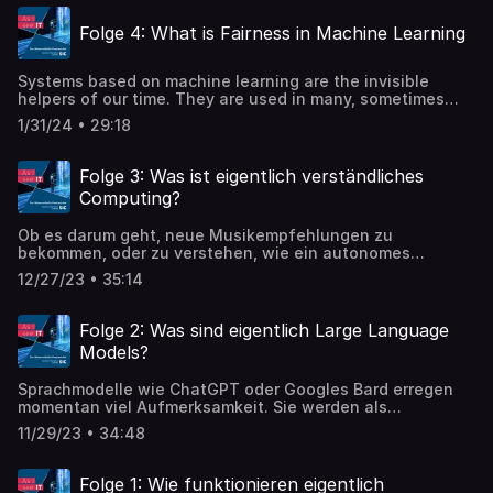
durch massenhafte Falschinformationen und Online-Hass
Folge 4: What is Fairness in Machine Learning
müssen gelöst werden. Diese Podcast-Episode stellt das
das Forschungsfeld des "Societal Computing" vor und wie
es nach kreativen und nachhaltigen Lösungen sucht, um
Systems based on machine learning are the invisible
den digitalen Wandel positiv zu gestalten. Gast in dieser
helpers of our time. They are used in many, sometimes
Episode ist Humboldt-Professor Dr. Ingmar Weber von der
very critical areas - for example, such systems are
Universität des Saarlandes.
1/31/24 • 29:18
involved in deciding who gets a loan, who gets a job or
even in sensitive decisions in the criminal justice system.
But how fair are these digital decision-makers? This
Folge 3: Was ist eigentlich verständliches
podcast episode takes a closer look at ML systems,
Computing?
discusses their challenges and how such systems can be
made better and fairer.
Ob es darum geht, neue Musikempfehlungen zu
bekommen, oder zu verstehen, wie ein autonomes
Fahrzeug seinen Weg findet: Dahinter stecken
12/27/23 • 35:14
Algorithmen, die uns bei Entscheidungen unterstützen,
oder diese sogar für uns treffen. Doch wie diese
Algorithmen zu ihren Ergebnissen kommen, ist nicht immer
Folge 2: Was sind eigentlich Large Language
klar und leicht verständlich. In dieser Podcast-Episode
Models?
richten wir den Blick auf die Forschung, die sich damit
beschäftigt, diese Prozesse transparenter und
Sprachmodelle wie ChatGPT oder Googles Bard erregen
nachvollziehbarer zu machen – um so die
momentan viel Aufmerksamkeit. Sie werden als
Vertrauenswürdigkeit und den Nutzen dieser Software für
revolutionäre Innovationen gepriesen, stoßen aber auch
uns alle zu erhöhen.
11/29/23 • 34:48
auf große Skepsis und Ängste. In dieser Podcast-Folge
beleuchten wir genauer, was diese Modelle wirklich
leisten können, diskutieren ihre Möglichkeiten und
Folge 1: Wie funktionieren eigentlich