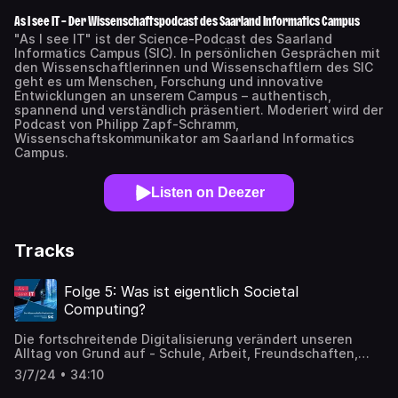
As I see IT – Der Wissenschaftspodcast des Saarland Informatics Campus
"As I see IT" ist der Science-Podcast des Saarland
Informatics Campus (SIC). In persönlichen Gesprächen mit
den Wissenschaftlerinnen und Wissenschaftlern des SIC
geht es um Menschen, Forschung und innovative
Entwicklungen an unserem Campus – authentisch,
spannend und verständlich präsentiert. Moderiert wird der
Podcast von Philipp Zapf-Schramm,
Wissenschaftskommunikator am Saarland Informatics
Campus.
Listen on Deezer
Tracks
Folge 5: Was ist eigentlich Societal
Computing?
Die fortschreitende Digitalisierung verändert unseren
Alltag von Grund auf - Schule, Arbeit, Freundschaften,
alles ist betroffen. Aber mit dieser Umwälzung kommen
3/7/24 • 34:10
auch Herausforderungen: Neue Probleme wie die digitale
Ungleichheit und potenzielle Gefahren für die Demokratie