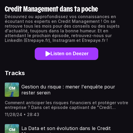
Credit Management dans ta poche
Découvrez ou approfondissez vos connaissances en
écoutant nos experts en Credit Management ! On se
retrouve tous les mois pour des conseils ou des sujets
d'actualité, toujours dans la bonne humeur. Et en
attendant le prochain épisode, retrouvez-nous sur
LinkedIn (Etrepaye.fr), Instragram et Etrepaye.fr !
Listen on Deezer
Tracks
Gestion du risque : mener l'enquête pour
rester serein
Comment anticiper les risques financiers et protéger votre
entreprise ? Dans cet épisode captivant de "Credit
Management dans ta poche", nous accueillons une fois
11/28/24 • 28:43
de plus Olivier, expert en Credit Management et en
solutions de recouvrement. Avec son expérience pointue,
Olivier vous dévoile : Les méthodes d’analyse pour
La Data et son évolution dans le Credit
identifier les signaux d’alerte. Les outils incontournables