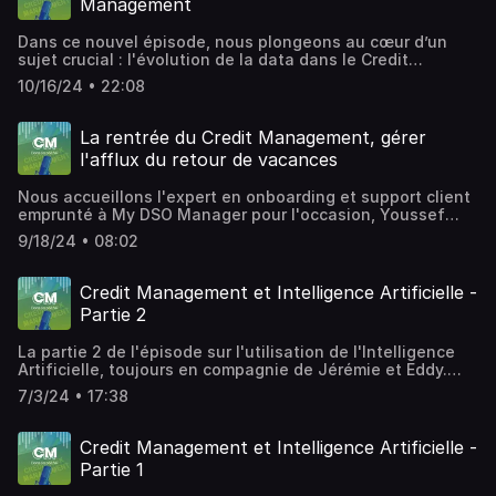
Management
pour évaluer et maîtriser les risques. Ses astuces
pratiques pour transformer les défis en opportunités. Que
Dans ce nouvel épisode, nous plongeons au cœur d’un
vous soyez professionnel du Credit Management ou
sujet crucial : l'évolution de la data dans le Credit
simplement curieux d’en savoir plus sur la gestion du
Management. Découvrez comment l’analyse des données
risque, cet épisode vous offrira des clés concrètes pour
10/16/24 • 22:08
est devenue un levier essentiel pour anticiper les risques,
agir sereinement face à l’incertitude. 👉 Abonnez-vous
optimiser la gestion des créances et renforcer les
dès maintenant pour ne manquer aucun épisode, et
stratégies financières. La transformation digitale
boostez vos compétences en gestion financière avec des
La rentrée du Credit Management, gérer
continue de révolutionner les pratiques en matière de
conseils d’experts !
l'afflux du retour de vacances
recouvrement de créances !
Nous accueillons l'expert en onboarding et support client
emprunté à My DSO Manager pour l'occasion, Youssef
KHASSIME ! Il vous partage ses conseils essentiels pour
9/18/24 • 08:02
gérer l’afflux de dossiers et optimiser votre relation client
après les vacances. ☀️ 💡Prêts à découvrir les meilleures
pratiques et stratégies pour assurer une reprise efficace
Credit Management et Intelligence Artificielle -
?
Partie 2
La partie 2 de l'épisode sur l'utilisation de l'Intelligence
Artificielle, toujours en compagnie de Jérémie et Eddy.
Cette fois-ci nous nous concentrons davantage sur les
7/3/24 • 17:38
risques que cette technologie peut engendrer et les
critiques auxquelles elle fait face.
Credit Management et Intelligence Artificielle -
Partie 1