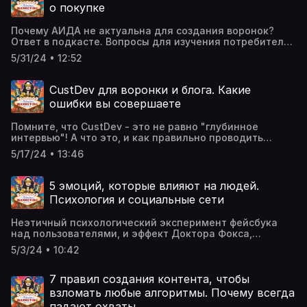
пишите: Телеграм-канал:
о покупке
https://t.me/vkobilinskayaСообщество ВК:
https://vk.com/v.kobilinskayaYouTube:
Почему АИДА не актуальна для создания воронок?
https://www.youtube.com/@v.kobilinskayaИнстаграм*:
Ответ в подкасте. Вопросы для изучения потребителей
@v.kobilinskayaДзен: https://dzen.ru/v_kobilinskaya
по Котлеру посмотреть
5/31/24 • 12:52
тут: https://vk.com/v.kobilinskaya?w=wall-
132276527_2041https://t.me/vkobilinskaya/337Ведущая -
Виктория Кобилинская. Дополнительные
CustDev для воронки и блога. Какие
материалы: Телеграм-канал:
ошибки вы совершаете
https://t.me/vkobilinskayaСообщество ВК:
https://vk.com/v.kobilinskayaДругие блоги: YouTube:
Помните, что CustDev - это не равно "глубинное
https://www.youtube.com/@v.kobilinskayaИнстаграм:
интервью"! А что это, и как правильно проводить
https://www.instagram.com/v.kobilinskaya/ Дзен:
опросы, и составлять анкеты рассказала в
https://dzen.ru/v_kobilinskaya
5/17/24 • 13:46
выпуске. Ведущая - Виктория Кобилинская. Если у вас
остались вопросы пишите: Телеграм-канал:
https://t.me/vkobilinskayaСообщество ВК:
5 эмоций, которые влияют на людей.
https://vk.com/v.kobilinskayaYouTube:
Психология и социальные сети
https://www.youtube.com/@v.kobilinskayaИнстаграм:
https://www.instagram.com/v.kobilinskaya/ Дзен:
Неэтичный психологический эксперимент фейсбука
https://dzen.ru/v_kobilinskaya
над пользователями, и эффект Доктора Фокса,
который мы постоянно испытываем на себеВедущая -
5/3/24 • 10:42
Виктория Кобилинская. Телеграм-канал:
https://t.me/vkobilinskayaСообщество ВК:
https://vk.com/v.kobilinskayaYouTube:
7 правил создания контента, чтобы
https://www.youtube.com/@v.kobilinskayaИнстаграм:
взломать любые алгоритмы. Почему всегда
https://www.instagram.com/v.kobilinskaya/ Дзен:
падают охваты.