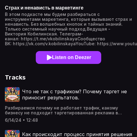
Страх и ненависть в маркетинге
В этом подкасте мы будем разбираться с
инструментами маркетинга, которые вызывают страх и
ненависть. Без волшебных кнопок и тайных знаний.
Только системный научный подход.Ведущая -
Виктория Кобилинская. Телеграм-
канал: https://t.me/vkobilinskayaСообщество
ВК: https://vk.com/v.kobilinskayaYouTube: https://www.yout
Listen on Deezer
Tracks
Что не так с трафиком? Почему таргет не
приносит результатов.
Разбираемся почему не работает трафик, какому
бизнесу не подходит таргетированная реклама в
соцсетях и что делать в этом случае.*В выпуске
6/14/24 • 12:48
упоминается Инстаграм, признанный экстремистской
организацией на территории РФ Ведущая - Виктория
Кобилинская. Если у вас остались вопросы
Как происходит процесс принятия решения