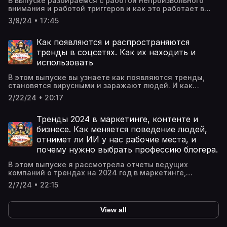
В выпуске разбираемся с работой непроизвольного
https://dzen.ru/v_kobilinskaya
внимания и работой триггеров и как это работает в
соцсетях.В конце выпуска список полезных книг для
3/8/24 • 17:45
более глубокого изучения этой темы. Также при
создании подкаста, я опиралась на упомянутые
материалы. Телеграм-канал:
Как появляются и распространяются
https://t.me/vkobilinskayaСообщество ВК:
тренды в соцсетях. Как их находить и
https://vk.com/v.kobilinskayaYouTube:
использовать
https://www.youtube.com/@v.kobilinskayaИнстаграм:
https://www.instagram.com/v.kobilinskaya/ Дзен:
В этом выпуске вы узнаете как появляются тренды,
https://dzen.ru/v_kobilinskaya
становятся вирусными и заражают людей. И как
использовать эту механику для распространения
2/22/24 • 20:17
информации о своем продукте.В конце выпуска список
полезных книг для более глубокого изучения этой
темы. Также при создании подкаста, я опиралась на
Тренды 2024 в маркетинге, контенте и
упомянутые материалы. Телеграм-канал:
бизнесе. Как меняется поведение людей,
https://t.me/vkobilinskayaСообщество ВК:
отнимет ли ИИ у нас рабочие места, и
https://vk.com/v.kobilinskayaYouTube:
почему нужно выбрать профессию блогера.
https://www.youtube.com/@v.kobilinskayaИнстаграм:
https://www.instagram.com/v.kobilinskaya/ Дзен:
В этом выпуске я рассмотрела отчеты ведущих
https://dzen.ru/v_kobilinskaya
компаний о трендах на 2024 год в маркетинге,
контенте и бизнесе. Посмотреть выдержки с
2/7/24 • 22:15
графиками и цифрами можно у меня в
блогах:Телеграм-канал:
https://t.me/vkobilinskayaСообщество ВК:
View all
https://vk.com/v.kobilinskayaYouTube:
https://www.youtube.com/@v.kobilinskayaИнстаграм: