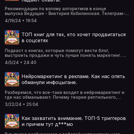
https://dzen.ru/v_kobilinskaya
Рекомендации по взлому алгоритмов в конце
выпуска Ведущая - Виктория Кобилинская. Телеграм-
канал: https://t.me/vkobilinskayaСообщество ВК:
4/19/24 • 19:54
https://vk.com/v.kobilinskayaYouTube:
https://www.youtube.com/@v.kobilinskayaИнстаграм:
https://www.instagram.com/v.kobilinskaya/ Дзен:
ТОП книг для тех, кто хочет продвигаться
https://dzen.ru/v_kobilinskaya
в соцсетях
Подкаст о книгах, которые помогут вести блог,
выстроить продажи и чуть лучше понять маркетинг. И
о том, как читать эффективно, как это делают
4/5/24 • 24:40
филологи. Ведущая - Виктория Кобилинская. Телеграм-
канал: https://t.me/vkobilinskayaСообщество ВК:
https://vk.com/v.kobilinskayaYouTube:
Нейромаркетинг в рекламе. Как нас опять
https://www.youtube.com/@v.kobilinskayaИнстаграм:
обманули инфоцыгане.
@v.kobilinskayaДзен: https://dzen.ru/v_kobilinskaya
Разберемся, что все-таки входит в нейромаркетинг и
где нас обманывают. Почему теория рептильного,
лимбического мозга с неокортексом
3/22/24 • 25:04
несостоятельна. Ведущая - Виктория
Кобилинская. Телеграм-канал:
https://t.me/vkobilinskayaСообщество ВК:
Как захватить внимание. ТОП-5 триггеров
https://vk.com/v.kobilinskayaYouTube:
и причем тут д***мо
https://www.youtube.com/@v.kobilinskayaИнстаграм:
https://www.instagram.com/v.kobilinskaya/ Дзен: