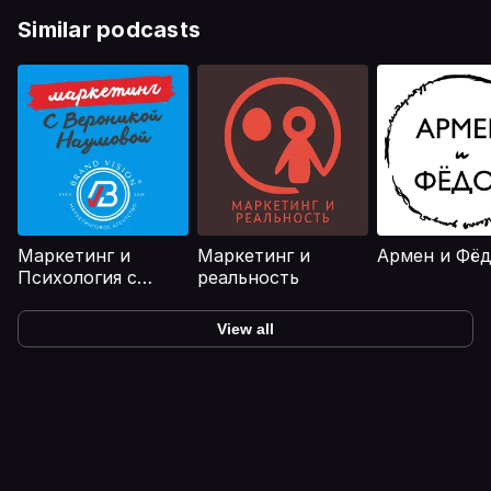
https://www.instagram.com/v.kobilinskaya/ Дзен:
https://dzen.ru/v_kobilinskaya
Similar podcasts
Маркетинг и
Маркетинг и
Армен и Фё
Психология с
реальность
Вероникой
Наумовой
View all