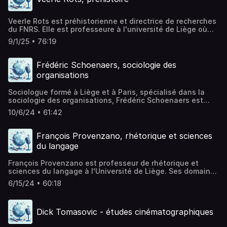
Veerle Rots est préhistorienne et directrice de recherches
du FNRS. Elle est professeure à l'université de Liège où
elle dirige le centre de recherche TraceoLab, spécialisé en
9/1/25 • 76:19
tracéologie préhistorique. Hébergé par Acast. Visitez
acast.com/privacy pour plus d'informations.
Frédéric Schoenaers, sociologie des
organisations
Sociologue formé à Liège et à Paris, spécialisé dans la
sociologie des organisations, Frédéric Schoenaers est
professeur ordinaire à la Faculté des sciences sociales et
10/6/24 • 61:42
Vice-Recteur à l'enseignement et à la vie étudiante de
l'Université de Liège. Hébergé par Acast. Visitez
acast.com/privacy pour plus d'informations.
François Provenzano, rhétorique et sciences
du langage
François Provenzano est professeur de rhétorique et
sciences du langage à l'Université de Liège. Ses domaines
de spécialisation sont la rhétorique des discours
6/15/24 • 60:18
théoriques et l'histoire sociale des discours. Hébergé par
Acast. Visitez acast.com/privacy pour plus d'informations.
Dick Tomasovic - études cinématographiques