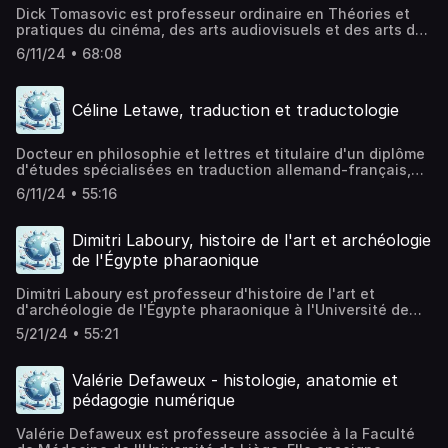
Dick Tomasovic est professeur ordinaire en Théories et
pratiques du cinéma, des arts audiovisuels et des arts du
spectacle à l’Université de Liège. Hébergé par Acast.
6/11/24 • 68:08
Visitez acast.com/privacy pour plus d'informations.
Céline Letawe, traduction et traductologie
Docteur en philosophie et lettres et titulaire d'un diplôme
d'études spécialisées en traduction allemand-français,
Céline Letawe est professeure de traduction et de
6/11/24 • 55:16
traductologie à l'Université de Liège. Elle est membre du
Centre Interdisciplinaire de Recherches en Traduction et
en Interprétation (CIRTI). Hébergé par Acast. Visitez
Dimitri Laboury, histoire de l'art et archéologie
acast.com/privacy pour plus d'informations.
de l'Égypte pharaonique
Dimitri Laboury est professeur d'histoire de l'art et
d'archéologie de l'Égypte pharaonique à l'Université de
Liège. Il est membre de différentes missions
5/21/24 • 55:21
archéologiques en Égypte et a écrit une biographie
d'Akhénaton. Hébergé par Acast. Visitez
acast.com/privacy pour plus d'informations.
Valérie Defaweux - histologie, anatomie et
pédagogie numérique
Valérie Defaweux est professeure associée à la Faculté