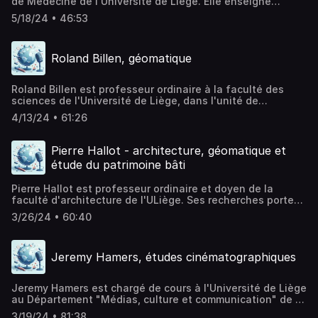
de Médecine de l'Université de Liège. Elle enseigne
l'histologie et l'anatomie. Dans ses enseignements, elle
5/18/24 • 46:53
mobilise des outils numériques originaux (microscope
virtuel, MOOC, etc.). Hébergé par Acast. Visitez
acast.com/privacy pour plus d'informations.
Roland Billen, géomatique
Roland Billen est professeur ordinaire à la faculté des
sciences de l'Université de Liège, dans l'unité de
géomatique. Il est spécialiste en science de l'information
4/13/24 • 61:26
géographique et a dirigé le projet Interreg Terra Mosana,
qui a recours à la réalité virtuelle et à la réalité
augmentée pour faire revivre le patrimoine culturel de six
Pierre Hallot - architecture, géomatique et
villes de l’Eurogio Meuse-Rhin. Hébergé par Acast. Visitez
étude du patrimoine bâti
acast.com/privacy pour plus d'informations.
Pierre Hallot est professeur ordinaire et doyen de la
faculté d'architecture de l'ULiège. Ses recherches portent
sur la géomatique et la théorie de l'information spatiale. Il
3/26/24 • 60:40
s'est spécialisé dans l'étude du patrimoine bâti et sa
numérisation. Hébergé par Acast. Visitez
acast.com/privacy pour plus d'informations.
Jeremy Hamers, études cinématographiques
Jeremy Hamers est chargé de cours à l'Université de Liège
au Département "Médias, culture et communication" de la
Faculté de Philosophie et Lettres. Il consacre l’essentiel
3/19/24 • 81:38