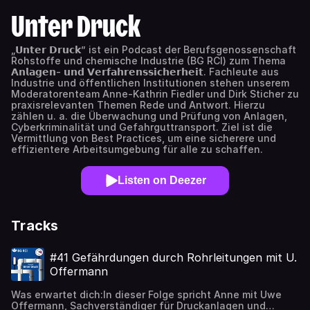
Unter Druck
„𝗨𝗻𝘁𝗲𝗿 𝗗𝗿𝘂𝗰𝗸” ist ein Podcast der Berufsgenossenschaft
Rohstoffe und chemische Industrie (BG RCI) zum Thema
𝗔𝗻𝗹𝗮𝗴𝗲𝗻- 𝘂𝗻𝗱 𝗩𝗲𝗿𝗳𝗮𝗵𝗿𝗲𝗻𝘀𝘀𝗶𝗰𝗵𝗲𝗿𝗵𝗲𝗶𝘁. Fachleute aus
Industrie und öffentlichen Institutionen stehen unserem
Moderatorenteam Anne-Kathrin Fiedler und Dirk Sticher zu
praxisrelevanten Themen Rede und Antwort. Hierzu
zählen u. a. die Überwachung und Prüfung von Anlagen,
Cyberkriminalität und Gefahrguttransport. Ziel ist die
Vermittlung von Best Practices, um eine sicherere und
effizientere Arbeitsumgebung für alle zu schaffen.
Listen on Deezer
Tracks
#41 Gefährdungen durch Rohrleitungen mit U.
Offermann
Was erwartet dich:In dieser Folge spricht Anne mit Uwe
Offermann, Sachverständiger für Druckanlagen und