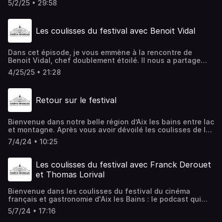
5/2/25 • 29:58
René, Maxime, Oscar et Calixte Meilleur. https://www.la-
bouitte.com/fr/Réalisation : Tiphaine Le Marois
Les coulisses du festival avec Benoit Vidal
Dans cet épisode, je vous emmène à la rencontre de
Benoit Vidal, chef doublement étoilé. Il nous a partage
son histoire, ses valeurs et la façon dont, tel un
4/25/25 • 21:28
scénariste, il transmet des récits à travers ses plats.
Retour sur le festival
Bienvenue dans notre belle région d’Aix les bains entre lac
et montagne. Après vous avoir dévoilé les coulisses de la
préparation de cet événement unique, il est temps de
7/4/24 • 10:25
revenir sur les moments forts qui ont marqué cette
édition.
Les coulisses du festival avec Franck Derouet
et Thomas Lorival
Bienvenue dans les coulisses du festival du cinéma
français et gastronomie d'Aix les Bains : le podcast qui
vous ouvre les portes de cet événement unique où public
5/7/24 • 17:16
et célébrités se rencontrent. Je suis Tiphaine Le Marois,