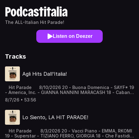
Podcastitalia
The ALL-Italian Hit Parade!
Listen on Deezer
Tracks
Agli Hits Dall'Italia!
Hit Parade 8/10/2026 20 - Buona Domenica - SAYF* 19
- America, Inc. - GIANNA NANNINI MARACASH 18 - Cabana
- IRAMA* 17 - Rolling Stones - THE KOLORS* 16 - Al Mio
8/7/26 • 53:56
Paese - SERENA BRANCALE, LEVANTE, DELIA* 15 - Per
Sempre Sí - SAL DA VINCI* 14 - Il Viaggio Verso Paradiso -
ACHILLE LAURO* 13 - White Girl Wasted - ANNA 12 - Buon
Lo Siento, LA HIT PARADE!
Vento - JOVANOTTI, ALFA* 11- DNA - GABRY PONTE,
JOVANOTTI 10 - Flamenco Paranoia - SAMURAI JAY* 9 -
Canzone Estiva - ANNALISA 8 - Bossa Nostra - GAIA 7 -
Hit Parade 8/3/2026 20 - Vacci Piano - EMMA, RKOMI
Hippy Ya Yo (Peró Anche No) - J AX* 6 - Summer Funk -
19 - Superstar - TIZIANO FERRO, GIORGIA 18 - Che Fastidio
FRANCESCO GABBANI 5 - Antidroga - EMMA, FABRI FIBRA