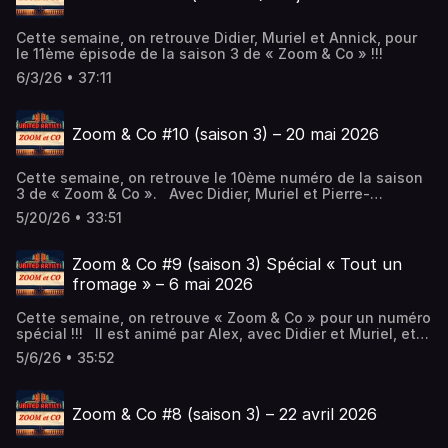
Cette semaine, on retrouve Didier, Muriel et Annick, pour
le 11ème épisode de la saison 3 de « Zoom & Co » !!!
6/3/26 • 37:11
Zoom & Co #10 (saison 3) – 20 mai 2026
Cette semaine, on retrouve le 10ème numéro de la saison
3 de « Zoom & Co ». Avec Didier, Muriel et Pierre-
Emmanuel !!!
5/20/26 • 33:51
Zoom & Co #9 (saison 3) Spécial « Tout un
fromage » – 6 mai 2026
Cette semaine, on retrouve « Zoom & Co » pour un numéro
spécial !!! Il est animé par Alex, avec Didier et Muriel, et
est consacré au film « Tout un fromage« . Pour en parler,
5/6/26 • 35:52
ils reçoivent : Clément Doumic, réalisateur (et musicien
de Feu! Chatterton) Antoine Fabry, réalisateur Benoît
Lejeune, acteur du film et éleveur sur le Larzac, à la ferme
Zoom & Co #8 (saison 3) – 22 avril 2026
du Sot Clément et Antoine étaient présent à Millau, à
l’occasion de la projection du film au cinéma, le lundi 27
avril 2026.