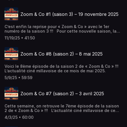
on retrouve Didier, Esther pour les cinémas de Millau et
Annick du Club Ciné de la MJC. On retrouve aussi en
invités : Claire Devic du Millau Jazz Festival et Pierre-
Zoom & Co #1 (saison 3) – 19 novembre 2025
Emmanuel Parais, président d’Aveyron Cinéma.
C’est enfin la reprise pour « Zoom & Co » avec le 1er
numéro de la saison 3 !!! Pour cette nouvelle saison, la
formule change un peu avec un nouveau générique à
11/19/25 • 41:50
venir et l’émission passe en quinzomadaire. Dans ce 1er
numéro, on retrouve Didier et Muriel.
Zoom & Co #8 (saison 2) – 8 mai 2025
Voici le 8ème épisode de la saison 2 de « Zoom & Co » !!!
L’actualité ciné millavoise de ce mois de mai 2025.
5/9/25 • 59:59
Zoom & Co #7 (saison 2) – 3 avril 2025
Cette semaine, on retrouve le 7ème épisode de la saison
2 de « Zoom & Co » !!! L’actualité ciné millavoise de ce
mois d’avril 2025.
4/3/25 • 60:00