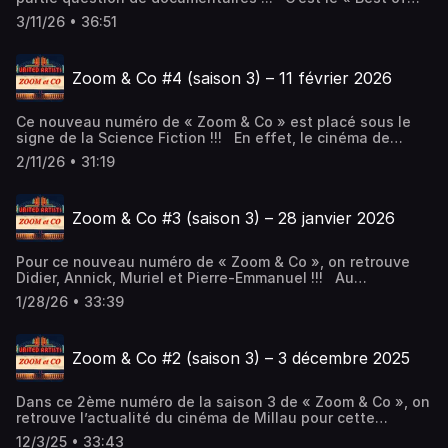
doc » en ce moment au cinéma de Millau. Pour en parler,
3/11/26 • 36:51
nous retrouvons Didier, Muriel et Annick avec comme
invité Philippe Fayret, de Millau en Jazz. Il nous parle de
la projection du film « Soundtrack to a coup d’état » au
Zoom & Co #4 (saison 3) – 11 février 2026
cinéma le vendredi 13 mars à 20h.
Ce nouveau numéro de « Zoom & Co » est placé sous le
signe de la Science Fiction !!! En effet, le cinéma de
Millau accueille le festival des Mycéliades. Avec Didier,
2/11/26 • 31:19
Muriel, Annick et Pierre-Emmanuel.
Zoom & Co #3 (saison 3) – 28 janvier 2026
Pour ce nouveau numéro de « Zoom & Co », on retrouve
Didier, Annick, Muriel et Pierre-Emmanuel !!! Au
programme : Retour sur l’année 2025, fréquentation des
1/28/26 • 33:39
salles et coups de cœur Une mise en bouche de la
programmation des cinémas de Millau pour le 15 prochains
jours
Zoom & Co #2 (saison 3) – 3 décembre 2025
Dans ce 2ème numéro de la saison 3 de « Zoom & Co », on
retrouve l’actualité du cinéma de Millau pour cette
première quinzaine de décembre !!! Derrière les micros,
12/3/25 • 33:43