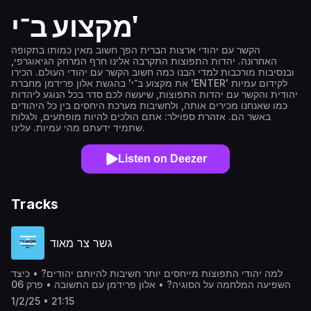
מקצוע ב־י'
הקשר עם יהודי ארצות הברית הפך חשוב מאין כמותו בתקופה
האחרונה. יהדות התפוצות התקרבה אלינו חרף המרחק הגיאוגרפי,
ובנסיבות מורכבות למדי הבנו כמה חשוב הקשר עם יהודי העולם. הכירו
את מקצוע ב־י' בהגשת אלון פרידמן מחברת 'ENTER' לקידום עמיות
יהודית והקשר עם יהדות התפוצות, שיעשה לכם סדר בכל הנוגע ליהדות
כמו שאנחנו מכירים אותה, ולחשיבות מערכת היחסים בין כל היהודים
באשר הם. אזהרת ספוילר: אתם הולכים להיות מופתעים, ולגלות
שתמיד ידעתם מהי עמיות. עלינו.
Listen on Deezer
Tracks
גשר צר מאוד
למה יהודי התפוצות מייחסים יותר חשיבות להיותם יהודים? • כיצד
השפיעה המלחמה על הסוגיה? • אלון פרידמן עם התשובה • פרק 06
1/2/25 • 21:15