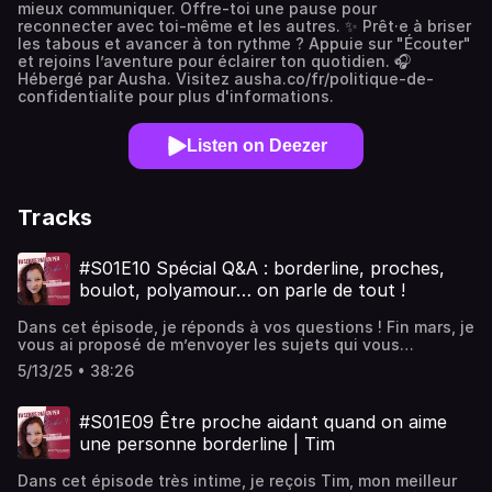
mieux communiquer. Offre-toi une pause pour
reconnecter avec toi-même et les autres. ✨ Prêt·e à briser
les tabous et avancer à ton rythme ? Appuie sur "Écouter"
et rejoins l’aventure pour éclairer ton quotidien. 🎧
Hébergé par Ausha. Visitez ausha.co/fr/politique-de-
confidentialite pour plus d'informations.
Listen on Deezer
Tracks
#S01E10 Spécial Q&A : borderline, proches,
boulot, polyamour… on parle de tout !
Dans cet épisode, je réponds à vos questions ! Fin mars, je
vous ai proposé de m’envoyer les sujets qui vous
questionnent en lien avec le trouble borderline.
5/13/25 • 38:26
Aujourd’hui, je prends le micro pour y répondre en toute
transparence, avec cœur et vulnérabilité.💬 Je parle ici en
mon nom, depuis mon vécu personnel, mon parcours de
#S01E09 Être proche aidant quand on aime
rétablissement, ce que j’ai appris en thérapie, en groupes
une personne borderline | Tim
de parole, et dans mes accompagnements. Ce n’est pas
une vérité universelle, mais une tentative d’éclairer un
Dans cet épisode très intime, je reçois Tim, mon meilleur
peu ce que tant d’entre nous vivent en silence.📌