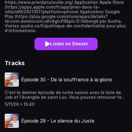
https://www.prierdanslaville.org/ Application Apple Store
(https://apps.apple.com/fr/app/prier-dans-la-
ville/id652821351?platform=iphone) Application Google
Play (https://play.google.com/store/apps/details?
id=com.dominicom.rdlv&gl=FR&pli=1) Hébergé par Ausha.
Visitez ausha.co/fr/politique-de-confidentialite pour plus
d'informations.
Listen on Deezer
Tracks
Épisode 30 - De la souffrance à la gloire
C'est le dernier épisode de notre saison avec le livre de
Job et l'évangile de saint Luc. Vous pouvez retrouver tous
les épisodes sur notre site ou sur notre appli Prier dans la
5/11/26 • 15:40
ville ainsi que sur toutes les plateformes de podcasts, si
vous souhaitez les réécouter.Nous serons heureux de
vous retrouver prochainement pour la suite de La Bible en
Épisode 29 - Le silence du Juste
continu, avec le livre de l'Exode et l'évangile de saint
Marc.Livre de Job 42Après ce long exposé de Yahvé, Job
reconnaît avoir parlé à la légère. Cet épilogue a une