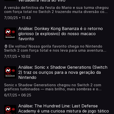
verdadeira festa ao vivo
A versão definitiva da festa do Mario e sua turma chegou
com força total no Switch 2 trazendo muita diversão com
aquela pitada de caos característica da série.Leia a
7/30/25 • 11:43
análise completa acessando nosso site através do
link.https://www.nintendoblast.com.br/2025/07/analise-
mario-party-jamboree-tv-switch2.html
Análise: Donkey Kong Bananza é o retorno
glorioso (e explosivo) do nosso macaco
favorito
🦍 Ele voltou! Nosso gorila favorito chega no Nintendo
Switch 2 com força total e nos leva para uma aventura
cheia de ação e novos desafios!👉 Leia a análise
7/17/25 • 10:02
completa acessando nosso site através do
link.https://www.nintendoblast.com.br/2025/07/analise-
donkey-kong-bananza-switch2.html
Análise: Sonic x Shadow Generations (Switch
2) traz os ouriços para a nova geração da
Nintendo
Sonic x Shadow Generations chegou no Switch 2 com
gráficos turbinados — mais brilho, mais sombras e o
mesmo Shadow emburrado de sempre.Ficou interessado?
6/17/25 • 06:25
Corre lá no nosso site e leia mais:
https://www.nintendoblast.com.br/2025/06/sonic-
shadow-generations-review-analise-switch-
Análise: The Hundred Line: Last Defense
2.htmlAnálise do Sonic x Shadow Generations para Swich
Academy é uma curiosa mistura de jogo tático
1: https://www.nintendoblast.com.br/2024/11/sonic-x-