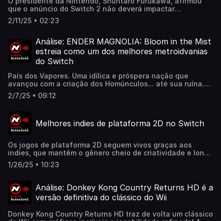
O presidente da Nintendo, Shuntaro Furukawa, afirmou
que o anúncio do Switch 2 não deverá impactar
significativamente as vendas do console original. A
2/11/25 • 02:23
Nintendo continuará a apoiá-lo enquanto houver
demanda.Confira a matéria completa aqui:
https://www.nintendoblast.com.br/2025/02/nintendo-
Análise: ENDER MAGNOLIA: Bloom in the Mist
promete-continuar-dando-suporte-ao-Switch-enquanto-
estreia como um dos melhores metroidvanias
houver-demanda.html
do Switch
País dos Vapores. Uma idílica e próspera nação que
avançou com a criação dos Homúnculos... até sua ruína.
Então, surge a jovem Lilac, completamente sem memórias,
2/7/25 • 09:12
mas com o belo poder de purificar estes seres artificiais.
Cabe a ela desvendar seu próprio passado e o que
arruinou o mundo.Confirma a matéria completa aqui:
Melhores indies de plataforma 2D no Switch
https://www.nintendoblast.com.br/2025/02/ender-
magnolia-bloom-in-the-mist-switch-analise-review-
critica.html
Os jogos de plataforma 2D seguem vivos graças aos
indies, que mantêm o gênero cheio de criatividade e longe
dos holofotes da indústria. 🎮 Listamos os 10 melhores
1/26/25 • 10:23
indies para o Switch, incluindo Celeste e Yooka-Laylee
and the Impossible Lair. Confira a matéria completa aqui:
https://www.nintendoblast.com.br/2025/01/top-10-
Análise: Donkey Kong Country Returns HD é a
melhores-indies-plataforma-2D-Switch.html
versão definitiva do clássico do Wii
Donkey Kong Country Returns HD traz de volta um clássico