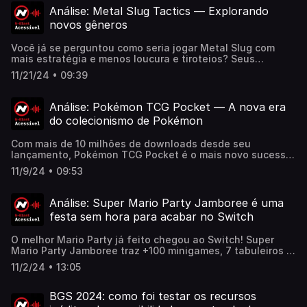
mario-and-luigi-brothership-papel-luigi.html
Análise: Metal Slug Tactics — Explorando
novos gêneros
Você já se perguntou como seria jogar Metal Slug com
mais estratégia e menos loucura e tiroteios? Seus
problemas acabaram!!! Confira a matéria completa aqui:
11/21/24 • 09:39
https://www.nintendoblast.com.br/2024/11/analise-metal-
slug-tactics-explorando-novos-generos.html
Análise: Pokémon TCG Pocket — A nova era
do colecionismo de Pokémon
Com mais de 10 milhões de downloads desde seu
lançamento, Pokémon TCG Pocket é o mais novo sucesso
da franquia. O clássico jogo de cartas de Pokémon
11/9/24 • 09:53
retorna focado nos colecionadores. Confere a análise
completa no link:
https://www.nintendoblast.com.br/2024/11/analise-
Análise: Super Mario Party Jamboree é uma
pokemon-tcg-pocket-nova-era-do-colecionismo-de-
festa sem hora para acabar no Switch
pokemon.html
O melhor Mario Party já feito chegou ao Switch! Super
Mario Party Jamboree traz +100 minigames, 7 tabuleiros e
modos pra jogar solo ou com amigos. Confira a matéria
11/2/24 • 13:05
completa aqui:
https://www.nintendoblast.com.br/2024/10/super-mario-
party-jamboree-switch-analise-review-critica.html
BGS 2024: como foi testar os recursos