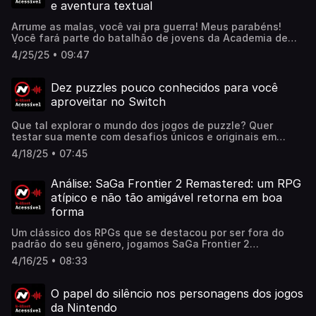
e aventura textual
shadow-generations-analise.html
Arrume as malas, você vai pra guerra! Meus parabéns!
Você fará parte do batalhão de jovens da Academia de
Última Defesa, responsável por protegem a humanidade
4/25/25 • 09:47
sob o comando do robô Sirei, defendendo-a de
invasores.Confira a matéria completa aqui:
https://www.nintendoblast.com.br/2025/04/the-hundred-
Dez puzzles pouco conhecidos para você
line-last-defense-academy-analise-review.html
aproveitar no Switch
Que tal explorar o mundo dos jogos de puzzle? Quer
testar sua mente com desafios únicos e originais em
jogos que você provavelmente nunca ouviu falar?Confira
4/18/25 • 07:45
a matéria completa aqui:
https://www.nintendoblast.com.br/2025/04/top-10-
puzzles-pouco-conhecidos-switch.html
Análise: SaGa Frontier 2 Remastered: um RPG
atípico e não tão amigável retorna em boa
forma
Um clássico dos RPGs que se destacou por ser fora do
padrão do seu gênero, jogamos SaGa Frontier 2
Remastered e trazemos para você os prós e contras da
4/16/25 • 08:33
nova versão. Acesse nosso site através do link e confira a
análise
completa.https://www.nintendoblast.com.br/2025/04/saga-
O papel do silêncio nos personagens dos jogos
frontier-2-remastered-analise-review-switch.html
da Nintendo