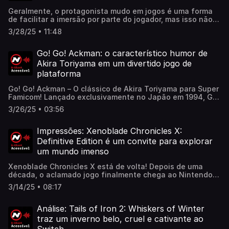
Geralmente, o protagonista mudo em jogos é uma forma
de facilitar a imersão por parte do jogador, mas isso não
significa que esses protagonistas são apenas veículos
3/28/25 • 11:48
vazios a serem conduzidos pelos jogadores.Confira a
matéria completa aqui:
https://www.nintendoblast.com.br/2025/03/analogico-o-
Go! Go! Ackman: o característico humor de
papel-do-silencio-nos- personagens-nintendo.html
Akira Toriyama em um divertido jogo de
plataforma
Go! Go! Ackman – O clássico de Akira Toriyama para Super
Famicom! Lançado exclusivamente no Japão em 1994, Go!
Go! Ackman é um divertido jogo de plataforma baseado
3/26/25 • 03:56
no mangá criado pelo lendário Akira Toriyama!
https://www.nintendoblast.com.br/2025/03/blast-from-
japan-go-go-ackman-snes.html
Impressões: Xenoblade Chronicles X:
Definitive Edition é um convite para explorar
um mundo imenso
Xenoblade Chronicles X está de volta! Depois de uma
década, o aclamado jogo finalmente chega ao Nintendo
Switch em sua versão definitiva. Confira agora nossas
3/14/25 • 08:17
primeiras impressões e se prepare para o lançamento em
20 de março. Leia mais no nosso site:
https://www.nintendoblast.com.br/2025/02/blast-test-
Análise: Tails of Iron 2: Whiskers of Winter
xenoblade-chronicles-x-definitive-edition.html
traz um inverno belo, cruel e cativante ao