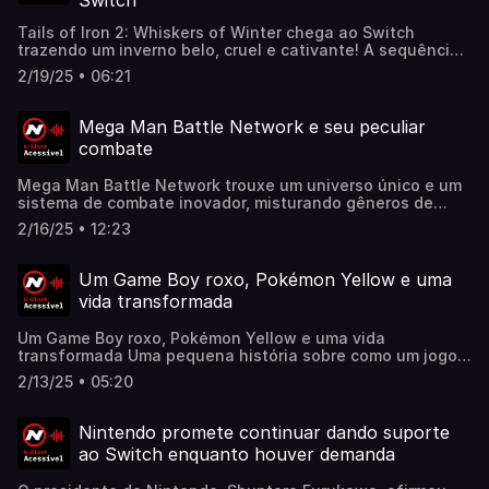
Switch
Tails of Iron 2: Whiskers of Winter chega ao Switch
trazendo um inverno belo, cruel e cativante! A sequência
mantém o combate desafiador e a incrível estética de
2/19/25 • 06:21
fábula sombria. Vale a pena embarcar nessa jornada
impiedosa!Leia a análise completa no Nintendo Blast:
https://www.nintendoblast.com.br/2025/02/tails-of-iron-
Mega Man Battle Network e seu peculiar
2-whiskers-of-winter-switch-analise-review-critica.html
combate
Mega Man Battle Network trouxe um universo único e um
sistema de combate inovador, misturando gêneros de
forma inusitada! Vale a pena relembrar essa série spin-off
2/16/25 • 12:23
icônica. Confira a matéria completa aqui:
https://nintendoblast.com.br/2024/12/combate-megaman-
battle-network.html
Um Game Boy roxo, Pokémon Yellow e uma
vida transformada
Um Game Boy roxo, Pokémon Yellow e uma vida
transformada Uma pequena história sobre como um jogo
lendário mudou tudo para um garoto de 13 anos no
2/13/25 • 05:20
hospital. Confira a matéria completa aqui:
https://www.nintendoblast.com.br/2025/02/httpswww.ninte
um-game-boy-roxo-pokemon-yellow-e-uma-vida-
Nintendo promete continuar dando suporte
transformada.html
ao Switch enquanto houver demanda