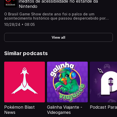
inéditos de acessibilidade no estande da
Nintendo
O Brasil Game Show deste ano foi o palco de um
acontecimento histórico que passou despercebido por
muitos: um estande da Big N todo dedicado para PcD, com
10/28/24 • 08:05
direito a controles adaptáveis! Confira a matéria completa
aqui: https://www.nintendoblast.com.br/2024/10/bgs-
2024-como-foi-testar-os-recursos.html
View all
Similar podcasts
Pokémon Blast
Galinha Viajante -
Podcast Paral
News
Videogames