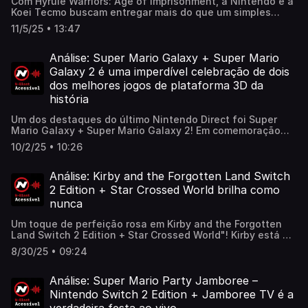
Com Hyrule Warriors: Age of Imprisonment, a Nintendo e a
Koei Tecmo buscam entregar mais do que um simples
derivado de ação: trata-se de uma peça fundamental da
11/5/25 • 13:47
mitologia de Zelda.Confira esse especial em nosso site:
https://www.nintendoblast.com.br/2025/11/analise-hyrule-
warriors-age-of-imprisonment-switch2.html
Análise: Super Mario Galaxy + Super Mario
Galaxy 2 é uma imperdível celebração de dois
dos melhores jogos de plataforma 3D da
história
Um dos destaques do último Nintendo Direct foi Super
Mario Galaxy + Super Mario Galaxy 2! Em comemoração
aos 40 anos do nosso encanador favorito, a Nintendo
10/2/25 • 10:26
anunciou o remaster desses clássicos para Switch, com
um plus nos gráficos para Switch 2!Valeu à pena?
Confira:https://www.nintendoblast.com.br/2025/09/super-
Análise: Kirby and the Forgotten Land Switch
mario-galaxy-super-mario-galaxy-2-switch-analise-
2 Edition + Star Crossed World brilha como
critica-review.html
nunca
Um toque de perfeição rosa em Kirby and the Forgotten
Land Switch 2 Edition + Star Crossed World"! Kirby está de
volta e brilhando mais do que nunca, repleto de ainda
8/30/25 • 09:24
mais conteúdo e charme! Veja a análise no link:
https://www.nintendoblast.com.br/2025/08/kirby-
forgotten-land-switch2-star-crossed-star.html
Análise: Super Mario Party Jamboree –
Nintendo Switch 2 Edition + Jamboree TV é a