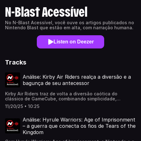
N-Blast Acessível
No N-Blast Acessível, você ouve os artigos publicados no
Nintendo Blast que estão em alta, com narração humana.
Listen on Deezer
Tracks
Análise: Kirby Air Riders realça a diversão e a
bagunça de seu antecessor
Kirby Air Riders traz de volta a diversão caótica do
clássico de GameCube, combinando simplicidade,
velocidade e muita bagunça em uma sequência leve e
11/20/25 • 10:25
cheia de personalidade.Leia em nosso
site:https://www.nintendoblast.com.br/2025/11/kirby-air-
riders-analise-review-switch-2.html
Análise: Hyrule Warriors: Age of Imprisonment
– a guerra que conecta os fios de Tears of the
Kingdom