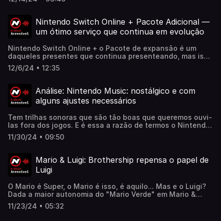
arte interativa. Confira a matéria completa aqui:
https://www.nintendoblast.com.br/2024/12/analise-pine-
uma-historia-sobre-perda-switch.html
Nintendo Switch Online + Pacote Adicional —
um ótimo serviço que continua em evolução
Nintendo Switch Online + o Pacote de expansão é um
daqueles presentes que continua presenteando, mas isso
não significa que é perfeito. Se estiver em dúvida se deve
12/6/24 • 12:35
ou não adquirir o serviço, chega mais! Confira a matéria
completa aqui:
https://www.nintendoblast.com.br/2024/12/analise-
Análise: Nintendo Music: nostálgico e com
nintendo-switch-online-pacote-adicional-um-otimo-
alguns ajustes necessários
servico-que-continua-em-evolucao.html
Tem trilhas sonoras que são tão boas que queremos ouvi-
las fora dos jogos. E é essa a razão de termos o Nintendo
Music, um App para aproveitá-las em qualquer lugar.
11/30/24 • 09:50
Apesar da boa ideia, a execução precisa de melhoras.
Confira a matéria completa aqui:
https://www.nintendoblast.com.br/2024/11/analise-
Mario & Luigi: Brothership repensa o papel de
nintendo-music-nostalgico-e-com-ajustes-
Luigi
necessari.html
O Mario é Super, o Mario é isso, é aquilo... Mas e o Luigi?
Dada a maior autonomia do "Mario Verde" em Mario &
Luigi: Brothership, será que isso o torna menos
11/23/24 • 05:32
protagonista? Confira a matéria completa aqui:
https://www.nintendoblast.com.br/2024/11/discussao-