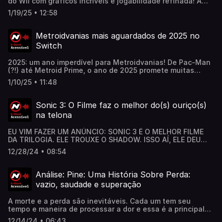
do Wii com gráficos incríveis e jogabilidade refinada! A
remasterização definitiva chegou ao Switch para
1/19/25 • 12:58
encantar novos e antigos fãs. Confira a análise completa
no Nintendo Blast! Confira a matéria completa aqui:
https://www.nintendoblast.com.br/2025/01/donkey-kong-
Metroidvanias mais aguardados de 2025 no
country-returns-hd-switch-analise-review.html
Switch
2025: um ano imperdível para Metroidvanias! De Pac-Man
(?!) até Metroid Prime, o ano de 2025 promete muitas
surpresas para os amantes do gênero. Confira agora
1/10/25 • 11:48
nosso top 10 de jogos mais aguardados do ano e já
prepare seu backlog! Confira a matéria completa aqui:
https://www.nintendoblast.com.br/2024/12/top-10-
Sonic 3: O Filme faz o melhor do(s) ouriço(s)
metroidvanias-mais-aguardados-de-2025-no-switch.html
na telona
EU VIM FAZER UM ANÚNCIO: SONIC 3 É O MELHOR FILME
DA TRILOGIA. ELE TROUXE O SHADOW. ISSO AÍ, ELE DEU
UMA MOTO PARA O SHADOW. E ELE DISSE "GUACAMOLE".
12/28/24 • 08:54
Confira a matéria completa aqui:
https://www.nintendoblast.com.br/2024/12/resenha-
sonic-3-o-filme-shadow-jim-carrey.html
Análise: Pine: Uma História Sobre Perda:
vazio, saudade e superação
A morte e a perda são inevitáveis. Cada um tem seu
tempo e maneira de processar a dor e essa é a principal
mensagem deste jogo que mais parece uma galeria de
12/14/24 • 06:43