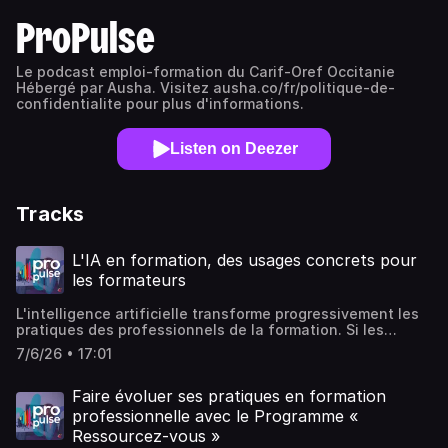
ProPulse
Le podcast emploi-formation du Carif-Oref Occitanie
Hébergé par Ausha. Visitez ausha.co/fr/politique-de-
confidentialite pour plus d'informations.
Listen on Deezer
Tracks
L'IA en formation, des usages concrets pour
les formateurs
L'intelligence artificielle transforme progressivement les
pratiques des professionnels de la formation. Si les
discours mettent souvent en avant les gains de
7/6/26 • 17:01
productivité, la réalité est plus nuancée.Dans cet épisode,
nous échangeons avec Huges Dargagnon, ingénieur
pédagogique chez AGO Formation. Son parcours original,
Faire évoluer ses pratiques en formation
l'amène à porter un regard singulier sur l'intelligence
professionnelle avec le Programme «
artificielle. Pour lui, ce ne sont jamais les technologies qui
Ressourcez-vous »
transforment les pratiques, mais les usages que les