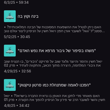
6/3/25 • 59:34
בינה וקוץ בה
האם ניתן לנטרל את ההשפעות המסוכנות של הבינה המלאכותית? •
סמנכ"ל 'גוגל' לשעבר אורן חפץ ויואל חשין על הניסיון ליצור עולם טוב
יותר • פרק 03
5/12/25 • 30:45
"משהו בסיפור של גיבור מרפא את נפש האדם"
יואל חשין והזמר והיוצר גלעד שגב על פרויקט 'גיבורים', בו הנציח שגב
את גיבורי המלחמה, היצירה מתוך הכאב, והתקווה לעתיד • פרק 02
4/29/25 • 32:56
"הפכנו לאומה שמתנהלת כמו סרטון טיקטוק"
האם מאוחר מדי לתקן את האופן בו נראית החברה בישראל? • יואל
חשין והשר לשעבר הרב שי פירון על הניסיון להפוך את הקערה • פרק 01
4/8/25 • 34:42