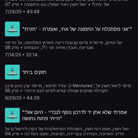
של ימינו? • יואל חשין ויאיר אסולין עם התשובה • פרק 07
7/28/25 • 40:48
"אני מסתכלת על התמונה של אחי, ואומרת - 'חזרת'"
יעל גודמן, מייסדת מיזם קבוצות ריצה מפרוץ המלחמה, על הריפוי
שבריצה, אובדן אחיה תני ז"ל, והנצחתו • פרק 06
7/14/25 • 32:14
חזקים ביחד
עודד חרמוני, מייסד קרן ההון סיכון 'J-Ventures', סיפר ליואל חשין על
הקהילה שהקים שכולה קודש לסיוע לעם היהודי • פרק 05
6/29/25 • 44:26
"אמרתי שלא אתן יד לדרכון נוסף לנכדיי - היום אולי
הייתי פחות נחושה"
יואל חשין, ואמו רות חשין, המנהלת המיתולוגית של הקרן לירושלים על
הדרך הארוכה, הבחירה בקריירה, הציונות, ומצב המדינה • פרק 04