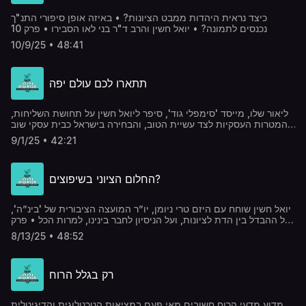
כיצד נראית היהדות ממבט הציונות? • באיזה אופן סיפורי התנ"ך
נכנסים לתמונה? • יואל חשין והרב ד"ר בני לאו הסבירו • פרק 10
10/9/25 • 48:41
תתארו לכם עולם יפה
ליאור שלו, מייסד 'סימפלי גוד', סיפר ליואל חשין על תחושת השליחות,
המטרות העסקיות לצד עשיית הטוב, והבחירה בישראל כבית עסקי שוב
ושוב • פרק 09
9/1/25 • 42:21
החלום הציוני בשיפוצים?
יואל חשין שוחח עם היזם טרי ניומן, יו”ר המועצה הציבורית של 'בינ”ה',
על ההבדל בין הדת לציונות, ועל הניסיון לחבר בינינו, למרות הכל • פרק
08
8/13/25 • 48:52
רק בגלל הרוח
מדוע מדעי הרוח חשובים מאי פעם במציאות הטכנולוגית והדיגיטלית