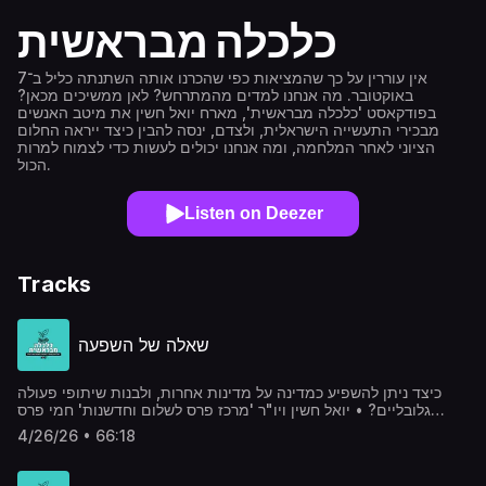
כלכלה מבראשית
אין עוררין על כך שהמציאות כפי שהכרנו אותה השתנתה כליל ב־7
באוקטובר. מה אנחנו למדים מהמתרחש? לאן ממשיכים מכאן?
בפודקאסט 'כלכלה מבראשית', מארח יואל חשין את מיטב האנשים
מבכירי התעשייה הישראלית, ולצדם, ינסה להבין כיצד ייראה החלום
הציוני לאחר המלחמה, ומה אנחנו יכולים לעשות כדי לצמוח למרות
הכול.
Listen on Deezer
Tracks
שאלה של השפעה
כיצד ניתן להשפיע כמדינה על מדינות אחרות, ולבנות שיתופי פעולה
גלובליים? • יואל חשין ויו"ר 'מרכז פרס לשלום וחדשנות' חמי פרס
הסבירו • פרק 14
4/26/26 • 66:18