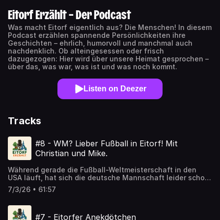
Eitorf Erzählt – Der Podcast
Was macht Eitorf eigentlich aus? Die Menschen! In diesem
Podcast erzählen spannende Persönlichkeiten ihre
Geschichten – ehrlich, humorvoll und manchmal auch
nachdenklich. Ob alteingesessen oder frisch
dazugezogen: Hier wird über unsere Heimat gesprochen –
über das, was war, was ist und was noch kommt.
Listen on Deezer
Tracks
#8 - WM? Lieber Fußball in Eitorf! Mit
Christian und Mike.
Während gerade die Fußball-Weltmeisterschaft in den
USA läuft, hat sich die deutsche Mannschaft leider schon
kläglich verabschiedet – Grund genug, den Blick mal
7/3/26 • 61:57
wieder vor die eigene Haustür zu richten: Was passiert
eigentlich im Lokalfußball hier in Eitorf?In dieser Folge von
„Eitorf Erzählt” sind gleich zwei Vereinsvertreter zu Gast:
#7 - Eitorfer Anekdötchen
Christian Stiel, Geschäftsführer von SV GW Mühleip, und