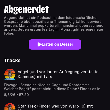
Abgenerdet
Abgenerdet ist ein Podcast, in dem leidenschaftliche
Gespräche über spezifische Themen digital konserviert
werden. Manchmal popkulturell, manchmal überraschend
anders. Jeden ersten Freitag im Monat gibt es eine neue
Folge.
Listen on Deezer
Tracks
Vögel (und vor lauter Aufregung verstellte
Kameras) mit Lars
Eisvogel, Seeadler, Nicolas Cage und Rohrdommel.
Welcher Begriff passt nicht in diese Reihe? Findet es in
unserer neusten Folge heraus!Lars ist passionierter
8/6/26 • 57:30
Vogelbeobachter und -fotograf. Er berichtet
leidenschaftlich von seinem großen Hobby und erklärt,
wie ihr euch diesem Thema auch ganz ohne teure
Star Trek (Finger weg von Warp 10) mit
Ausrüstung oder weite Reisen nähern könnt. Wir sprechen