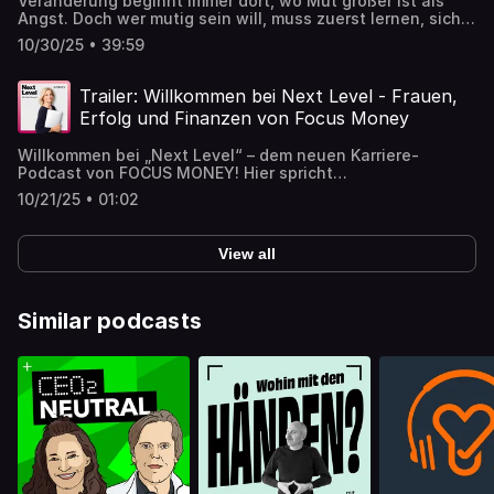
Veränderung beginnt immer dort, wo Mut größer ist als
Angst. Doch wer mutig sein will, muss zuerst lernen, sich
selbst zu vertrauen und den eigenen Weg zu gehen, auch
10/30/25 • 39:59
wenn er unbequem ist. In dieser ersten Folge des FOCUS
MONEY Next Level-Podcasts spricht Tijen Onaran mit
Hostin Heike Bangert über Selbstvertrauen, Haltung und
Trailer: Willkommen bei Next Level - Frauen,
Weiterentwicklung. Sie zeigt, warum Mut kein Zufall ist,
Erfolg und Finanzen von Focus Money
sondern eine bewusste Entscheidung und wie Frauen
lernen können, daraus Stärke zu ziehen.
Willkommen bei „Next Level“ – dem neuen Karriere-
Podcast von FOCUS MONEY! Hier spricht
Wirtschaftsredakteurin Heike Bangert mit erfolgreichen
10/21/25 • 01:02
Frauen aus Wirtschaft, Politik und Wissenschaft über
ihren persönlichen Weg an die Spitze.
View all
Similar podcasts