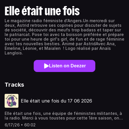
Elle était une fois
Le magazine radio féministe d'Angers.Un mercredi sur
deux, Astrid retrouve ses copines pour discuter de sujets
de société, découvrir des meufs trop badass et taper sur
le patriarcat. Pose toi avec ta boisson préférée et prépare
toi pour une heure de girl's girl, de fun et de rage féminine
avec tes nouvelles besties. Animé par AstridAvec Ana,
Emeline, Léonie, et Maialen ! Logo réalisé par Anaïs
Langlois.
Listen on Deezer
Tracks
Elle était une fois du 17 06 2026
Elle était une fois, une équipe de féministes militantes, à
la radio. Merci à vous toustes pour cette 1ère saison, on
se voit pour la saison 2 !Cliquez ci-dessous pour découvrir
6/17/26 • 60:02
toutes les femmes badass qu'on vous présente. > Le