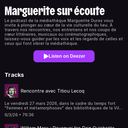
Marguerite sur écoute
Le podcast de la médiathèque Marguerite Duras vous
invite à plonger au cœur de la vie culturelle du lieu. À
travers nos rencontres, nos entretiens et nos coups de
cœur littéraires, musicaux ou cinématographiques,
laissez-vous guider par les voix et les regards de celles et
ceux qui font vibrer la médiathèque.
Listen on Deezer
Tracks
Rencontre avec Titiou Lecoq
Le vendredi 27 mars 2026, dans le cadre du temps fort
"Femmes et métamorphoses" des bibliothèques de la Ville
de Paris, l’essayiste, journaliste et romancière Titiou
6/3/26 • 76:36
Lecoq a participé à une rencontre consacrée à son
parcours, à son œuvre et à sa trajectoire féministe. Elle
revenait aussi sur son dernier ouvrage, " La Vie ressemble