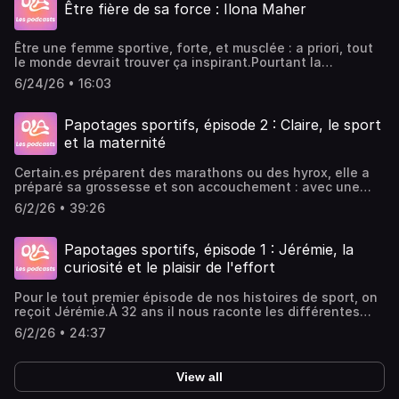
Être fière de sa force : Ilona Maher
espère qu'il vous inspire à faire du sport une force dans
votre vie, un moment rien qu'à vous, par vous, et pour
vous ????Retrouvez nos autres podcasts, playlists,
Être une femme sportive, forte, et musclée : a priori, tout
articles et conseils sur notre site, en attendant avec
le monde devrait trouver ça inspirant.Pourtant la
impatience d'avoir tout ça juste pour vous sur notre
championne olympique Ilona Maher est encore aujourd'hui
application à l'automne ????Pense à t'abonner pour ne
6/24/26 • 16:03
moquée et critiquée pour son corps fort et musclé.On
rater aucun épisode !
discute dans le podcast des réponses puissantes de la
championne olympique face à ces critiques, et du regard
Papotages sportifs, épisode 2 : Claire, le sport
que la société porte sur les corps des femmes
et la maternité
sportives.Merci d'écouter le podcast Ola. On espère qu'il
vous inspire à oser être forte, parce que la puissance est
Certain.es préparent des marathons ou des hyrox, elle a
la plus belle des fiertés. Retrouvez nos autres podcasts,
préparé sa grossesse et son accouchement : avec une
playlist, articles et conseils sur notre site, en attendant
mentalité d'athlète, Claire a décidé de faire du sport son
avec impatience d'avoir tout ça à disposition sur notre
6/2/26 • 39:26
premier appui pour ces challenges.Dans cet épisode des
application à l'automne.Pense à t'abonner pour ne rater
papotages sportifs, Claire nous raconte comment elle a
aucun épisode !
pris goût au sport, et comment il l'accompagne dans
Papotages sportifs, épisode 1 : Jérémie, la
toutes ses étapes de vie. La dernière en date : l'arrivée de
curiosité et le plaisir de l'effort
son premier enfant, qu'elle a préparé comme une
championne. Son histoire et ses conseils, c'est dans le
Pour le tout premier épisode de nos histoires de sport, on
podcast Ola !Merci d'écouter le podcast Ola. On espère
reçoit Jérémie.À 32 ans il nous raconte les différentes
que les expériences de nos invité.e.s vous inspireront et
étapes de son parcours sportif : à l’adolescence, pendant
vous motiveront pour passer à l'action.Retrouvez nos
6/2/26 • 24:37
ses études et depuis le début de sa vie active, il explore
autres podcasts, playlist, articles et conseils sur notre
différents sports pour satisfaire sa curiosité et garder
site olasports.fr , en attendant avec impatience d'avoir
intact son plaisir de l’effort.C'est dans le tennis qu'il
tout ça à disposition sur notre application à l'automne.Et
View all
s'épanouit aujourd'hui, bien entouré et avec comme
si vous avez envie de participer à nos papotages sportifs,
objectifs profiter, se défouler, et s'amuser.Son histoire et